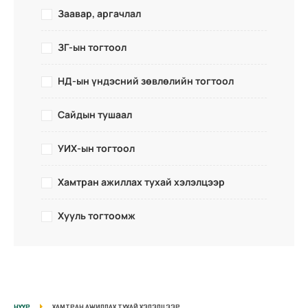
Заавар, аргачлал
ЗГ-ын тогтоол
НД-ын үндэсний зөвлөлийн тогтоол
Сайдын тушаал
УИХ-ын тогтоол
Хамтран ажиллах тухай хэлэлцээр
Хууль тогтоомж
НҮҮР
ХАМТРАН АЖИЛЛАХ ТУХАЙ ХЭЛЭЛЦЭЭР