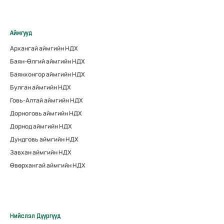
Аймгууд
Архангай аймгийн НДХ
Баян-Өлгий аймгийн НДХ
Баянхонгор аймгийн НДХ
Булган аймгийн НДХ
Говь-Алтай аймгийн НДХ
Дорноговь аймгийн НДХ
Дорнод аймгийн НДХ
Дундговь аймгийн НДХ
Завхан аймгийн НДХ
Өвөрхангай аймгийн НДХ
Нийслэл Дүүргүүд