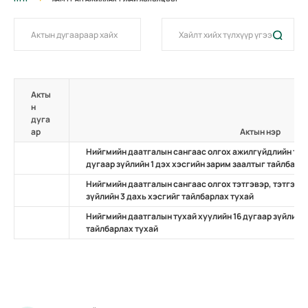
Акты
н
дуга
ар
Актын нэр
Нийгмийн даатгалын сангаас олгох ажилгүйдлийн тэт
дугаар зүйлийн 1 дэх хэсгийн зарим заалтыг тайлбарл
Нийгмийн даатгалын сангаас олгох тэтгэвэр, тэтгэмж
зүйлийн 3 дахь хэсгийг тайлбарлах тухай
Нийгмийн даатгалын тухай хуулийн 16 дугаар зүйлийн 
тайлбарлах тухай