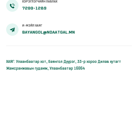
ХЭРЭГЛЭГЧИЙН ЛАВЛАХ
7200-1289
И-МЭЙЛ ХАЯГ
BAYANGOL@NDAATGAL.MN
ХАЯГ: Улаанбаатар хот, Баянгол Дүүрэг, 33-р хороо Дилав хутагт
Жамсранжавын гудамж, Улаанбаатар 16064