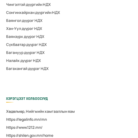
Чингэлтэй дүүргийн НДХ
Сонгинхайрхан дүүргийн НДХ
Баянгол дүүрэг НДХ
Хан-Уул дүүрэг НДХ
Баянзүрх дүүрэг НДХ
Сүхбаатар дүүрэг НДХ
Багануур дүүрэг НДХ
Налайх дүүрэг НДХ
Багахангай дүүрэг НДХ
ХЭРЭГЦЭЭТ ХОЛБООСУУД
Хөдөлмөр, Нийгмийн хамгааллын яам
https://legalinfo.mn/mn
https://www.1212.mn/
https://shilen.gov.mn/home