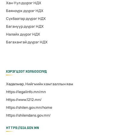
Хан-Уул дүүрэг НДХ
Баянзүрх дүүрэг НДХ
Сүхбаатар дүүрэг НДХ
Багануур дүүрэг НДХ
Налайх дүүрэг НДХ
Багахангай дүүрэг НДХ
ХЭРЭГЦЭЭТ ХОЛБООСУУД
Хөдөлмөр, Нийгмийн хамгааллын яам
https://legalinfo.mn/mn
https://www.1212.mn/
https://shilen.gov.mn/home
https://shilendans.gov.mn/
HTTPS://GIA.GOV.MN