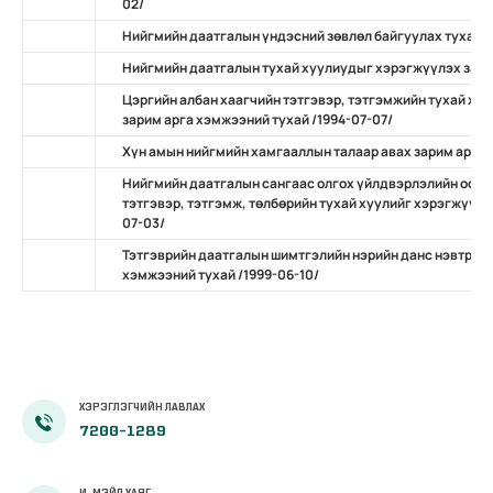
02/
Нийгмийн даатгалын үндэсний зөвлөл байгуулах тухай
Нийгмийн даатгалын тухай хуулиудыг хэрэгжүүлэх зарим
Цэргийн албан хаагчийн тэтгэвэр, тэтгэмжийн тухай ху
зарим арга хэмжээний тухай /1994-07-07/
Хүн амын нийгмийн хамгааллын талаар авах зарим арга х
Нийгмийн даатгалын сангаас олгох үйлдвэрлэлийн осол
тэтгэвэр, тэтгэмж, төлбөрийн тухай хуулийг хэрэгжүүлэ
07-03/
Тэтгэврийн даатгалын шимтгэлийн нэрийн данс нэвтрүүл
хэмжээний тухай /1999-06-10/
ХЭРЭГЛЭГЧИЙН ЛАВЛАХ
7200-1289
И-МЭЙЛ ХАЯГ