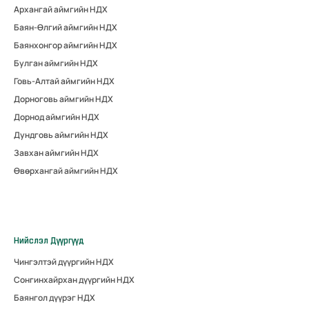
Архангай аймгийн НДХ
Баян-Өлгий аймгийн НДХ
Баянхонгор аймгийн НДХ
Булган аймгийн НДХ
Говь-Алтай аймгийн НДХ
Дорноговь аймгийн НДХ
Дорнод аймгийн НДХ
Дундговь аймгийн НДХ
Завхан аймгийн НДХ
Өвөрхангай аймгийн НДХ
Нийслэл Дүүргүүд
Чингэлтэй дүүргийн НДХ
Сонгинхайрхан дүүргийн НДХ
Баянгол дүүрэг НДХ