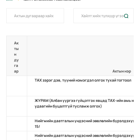
Ак
ты
н
ду
га
ар
Актын нэр
ТАХ зэрэг дэв, түүний нэмэгдэл олгох тухай тогтоол
ЖУРАМ (Албан үүргээ гүйцэтгэх явцад TAХ-ийн амь нас х
удаагийн буцалтгүй тусламж олгох)
Нийгмийн даатгалын үндэсний зөвлөлийн бүрэлдэхүүний
15/
Нийгмийн даатгалын үндэсний зөвлөлийн бүрэлдэхүүнд 