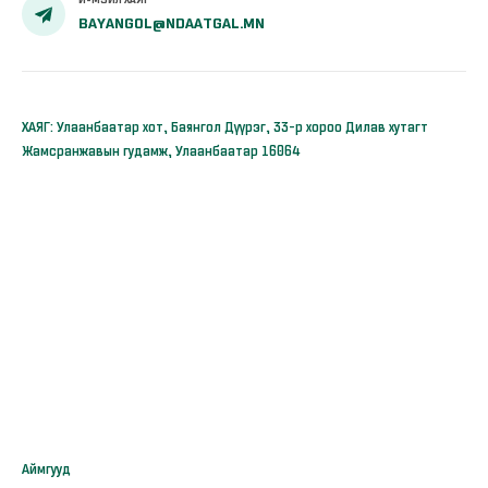
BAYANGOL@NDAATGAL.MN
ХАЯГ: Улаанбаатар хот, Баянгол Дүүрэг, 33-р хороо Дилав хутагт
Жамсранжавын гудамж, Улаанбаатар 16064
Аймгууд