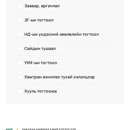
Заавар, аргачлал
ЗГ-ын тогтоол
НД-ын үндэсний зөвлөлийн тогтоол
Сайдын тушаал
УИХ-ын тогтоол
Хамтран ажиллах тухай хэлэлцээр
Хууль тогтоомж
НҮҮР
ХАМТРАН АЖИЛЛАХ ТУХАЙ ХЭЛЭЛЦЭЭР