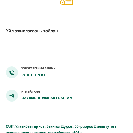
Үйл ажиллагааны тайлан
ХЭРЭГЛЭГЧИЙН ЛАВЛАХ
7200-1289
И-МЭЙЛ ХАЯГ
BAYANGOL@NDAATGAL.MN
ХАЯГ: Улаанбаатар хот, Баянгол Дүүрэг, 33-р хороо Дилав хутагт
Жамсранжавын гудамж, Улаанбаатар 16064