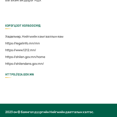
Багахангай дүүрэг НДХ
ХЭРЭГЦЭЭТ ХОЛБООСУУД
Хөдөлмөр, Нийгмийн хамгааллын яам
https://legalinfo.mn/mn
https://www.1212.mn/
https://shilen.gov.mn/home
https://shilendans.gov.mn/
HTTPS://GIA.GOV.MN
2023 он © Баянгол дүүргийн Нийгмийн даатгалын хэлтэс.