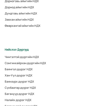
Дорноговь аймгийн НДХ
Дорнод аймгийн НДХ
Дундговь аймгийн НДХ
Завхан аймгийн НДХ
Өвөрхангай аймгийн НДХ
Нийслэл Дүүргүүд
Чингэлтэй дүүргийн НДХ
Сонгинхайрхан дүүргийн НДХ
Баянгол дүүрэг НДХ
Хан-Уул дүүрэг НДХ
Баянзүрх дүүрэг НДХ
Сүхбаатар дүүрэг НДХ
Багануур дүүрэг НДХ
Налайх дүүрэг НДХ