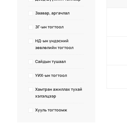
Заавар, аргачлал
ЗГ-ын тогтоол
НД-ын үндэсний
зөвлөлийн тогтоол
Сайдын тушаал
УИХ-ын тогтоол
Хамтран ажиллах тухай
хэлэлцээр
Хууль тогтоомж