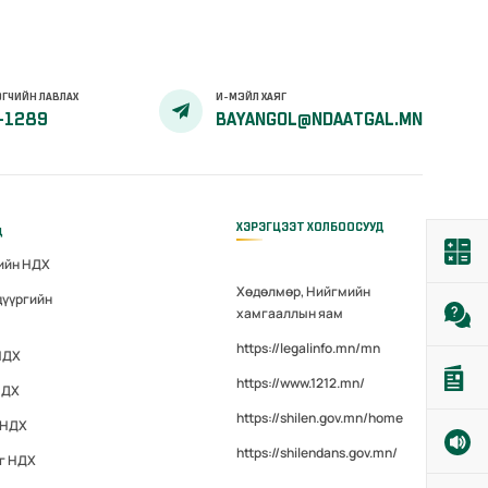
ГЧИЙН ЛАВЛАХ
И-МЭЙЛ ХАЯГ
-1289
BAYANGOL@NDAATGAL.MN
ХЭРЭГЦЭЭТ ХОЛБООСУУД
д
гийн НДХ
Хөдөлмөр, Нийгмийн
дүүргийн
хамгааллын яам
https://legalinfo.mn/mn
НДХ
https://www.1212.mn/
НДХ
https://shilen.gov.mn/home
 НДХ
https://shilendans.gov.mn/
эг НДХ