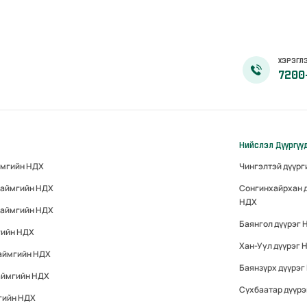
ХЭРЭГЛЭ
7200
Нийслэл Дүүргүү
ймгийн НДХ
Чингэлтэй дүүр
 аймгийн НДХ
Сонгинхайрхан 
НДХ
 аймгийн НДХ
Баянгол дүүрэг 
гийн НДХ
Хан-Уул дүүрэг 
 аймгийн НДХ
Баянзүрх дүүрэг
аймгийн НДХ
Сүхбаатар дүүр
гийн НДХ