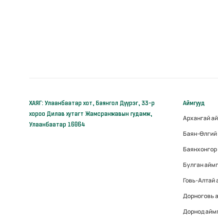
ХАЯГ: Улаанбаатар хот, Баянгол Дүүрэг, 33-р
Аймгууд
хороо Дилав хутагт Жамсранжавын гудамж,
Архангай а
Улаанбаатар 16064
Баян-Өлгий
Баянхонгор
Булган айм
Говь-Алтай
Дорноговь 
Дорнод айм