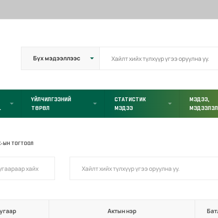
ҮЙЛЧИЛГЭЭНИЙ
СТАТИСТИК
МЭДЭЭ,
L
ТӨРӨЛ
МЭДЭЭ
МЭДЭЭЛЭ
Х-ЫН ТОГТООЛ
угаар
Актын нэр
Бат