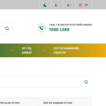
EN
ТАНД ТУСЛАХ ХЭРЭГЛЭГЧИЙН ЛАВЛАХ
7200-1289
ИЛ ТОД
СЭТГЭЛ ХАНАМЖИЙН
Л
БАЙДАЛ
СУДАЛГАА
лагдсан огноо
Дагаж мөрдөх огноо