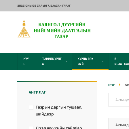
2026 ОНЫ 08 САРЫН 7
, БААСАН ГАРАГ
НҮҮ
ТАНИЛЦУУЛГ
ХУУЛЬ ЭРХ
E-
Р
А
ЗҮЙ
NDAATGA
НҮҮР
УИ
АНГИЛАЛ
Газрын даргын тушаал,
шийдвэр
Актын д
Дээд шүүхийн тайлбар