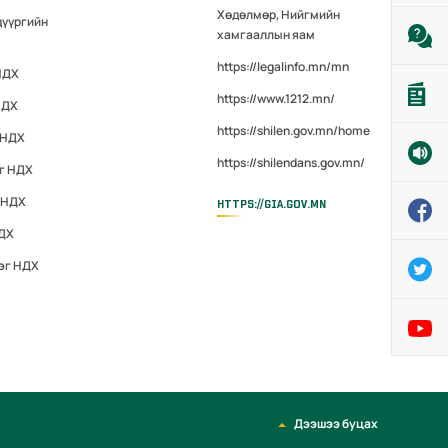
Хөдөлмөр, Нийгмийн
дүүргийн
хамгааллын яам
https://legalinfo.mn/mn
НДХ
https://www.1212.mn/
НДХ
https://shilen.gov.mn/home
 НДХ
https://shilendans.gov.mn/
эг НДХ
 НДХ
HTTPS://GIA.GOV.MN
НДХ
эг НДХ
Дээшээ буцах