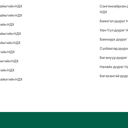
 аймгийн НДХ
Сонгинхайрхан 
НДХ
 аймгийн НДХ
Баянгол дүүрэг 
гийн НДХ
Хан-Уул дүүрэг 
 аймгийн НДХ
Баянзүрх дүүрэг
аймгийн НДХ
Сүхбаатар дүүр
гийн НДХ
Багануур дүүрэг
ймгийн НДХ
Налайх дүүрэг 
гийн НДХ
Багахангай дүүр
 аймгийн НДХ