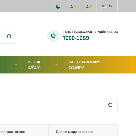
EN
ТАНД ТУСЛАХ ХЭРЭГЛЭГЧИЙН ЛАВЛАХ
7200-1289
ИЛ ТОД
СЭТГЭЛ ХАНАМЖИЙН
Л
БАЙДАЛ
СУДАЛГАА
лагдсан огноо
Дагаж мөрдөх огноо