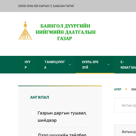
2026 ОНЫ 08 САРЫН 7
, БААСАН ГАРАГ
НҮҮ
ТАНИЛЦУУЛГ
ХУУЛЬ ЭРХ
E-
Р
А
ЗҮЙ
NDAATGA
НҮҮР
УИ
АНГИЛАЛ
Газрын даргын тушаал,
шийдвэр
Актын д
Дээд шүүхийн тайлбар