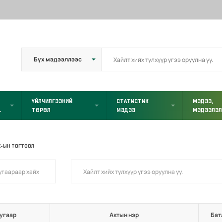
ҮЙЛЧИЛГЭЭНИЙ
СТАТИСТИК
МЭДЭЭ,
L
ТӨРӨЛ
МЭДЭЭ
МЭДЭЭЛЭ
Х-ЫН ТОГТООЛ
угаар
Актын нэр
Бат