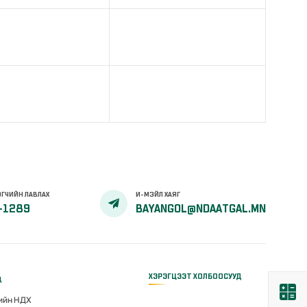
ГЧИЙН ЛАВЛАХ
И-МЭЙЛ ХАЯГ
-1289
BAYANGOL@NDAATGAL.MN
ХЭРЭГЦЭЭТ ХОЛБООСУУД
д
гийн НДХ