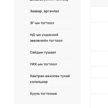
Заавар, аргачлал
ЗГ-ын тогтоол
НД-ын үндэсний
зөвлөлийн тогтоол
Сайдын тушаал
УИХ-ын тогтоол
Хамтран ажиллах тухай
хэлэлцээр
Хууль тогтоомж