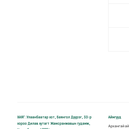
ХАЯГ: Улаанбаатар хот, Баянгол Дүүрэг, 33-р
Аймгууд
хороо Дилав хутагт Жамсранжавын гудамж,
Архангай а