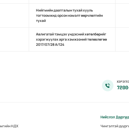
Нийгмийн даатгалын тухай хууль
тогтоомжид орсон нэмэлт өөрчлөлтийн
тухай
Авлигатай тэмцэх үндэсний хөтөлбөрийг
хэрэгжүүлэх арга хэмжээний төлөвлөгөө
2017/07/28 А/124
ХЭРЭГЛЭ
7200
Нийслэл Дүүргүү
ймгийн НДХ
Чингэлтэй дүүр