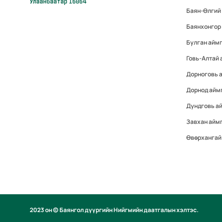
Улаанбаатар 16064
Баян-Өлгий
Баянхонгор
Булган айм
Говь-Алтай
Дорноговь 
Дорнод айм
Дундговь а
Завхан айм
Өвөрхангай
2023 он © Баянгол дүүргийн Нийгмийн даатгалын хэлтэс.