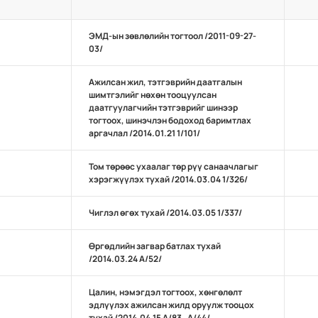
ЭМД-ын зөвлөлийн тогтоол /2011-09-27-
03/
Ажилсан жил, тэтгэврийн даатгалын
шимтгэлийг нөхөн тооцуулсан
даатгуулагчийн тэтгэврийг шинээр
тогтоох, шинэчлэн бодоход баримтлах
аргачлал /2014.01.21 1/101/
Том төрөөс ухаалаг төр рүү санаачлагыг
хэрэгжүүлэх тухай /2014.03.04 1/326/
Чиглэл өгөх тухай /2014.03.05 1/337/
Өргөдлийн загвар батлах тухай
/2014.03.24 А/52/
Цалин, нэмэгдэл тогтоох, хөнгөлөлт
эдлүүлэх ажилсан жилд оруулж тооцох
тухай /2014.04.15 А/83 , А/44/