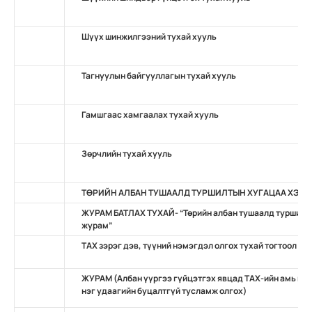
Шүүх шинжилгээний тухай хууль
Тагнуулын байгууллагын тухай хууль
Гамшгаас хамгаалах тухай хууль
Зөрчлийн тухай хууль
ТӨРИЙН АЛБАН ТУШААЛД ТУРШИЛТЫН ХУГАЦАА ХЭРЭ
ЖУРАМ БАТЛАХ ТУХАЙ- “Төрийн албан тушаалд туршилты
журам”
ТАХ зэрэг дэв, түүний нэмэгдэл олгох тухай тогтоол
ЖУРАМ (Албан үүргээ гүйцэтгэх явцад TAХ-ийн амь нас
нэг удаагийн буцалтгүй тусламж олгох)