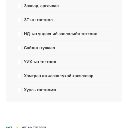
Заавар, аргачлал
ЗГ-ын тогтоол
НД-ын үндэсний зөвлөлийн тогтоол
Сайдын тушаал
УИХ-ын тогтоол
Хамтран ажиллах тухай хэлэлцээр
Хууль тогтоомж
НҮҮР
УИХ-ЫН ТОГТООЛ