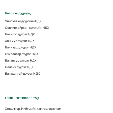
Нийслэл Дүүргүүд
Чингэлтэй дүүргийн НДХ
Сонгинхайрхан дүүргийн НДХ
Баянгол дүүрэг НДХ
Хан-Уул дүүрэг НДХ
Баянзүрх дүүрэг НДХ
Сүхбаатар дүүрэг НДХ
Багануур дүүрэг НДХ
Налайх дүүрэг НДХ
Багахангай дүүрэг НДХ
ХЭРЭГЦЭЭТ ХОЛБООСУУД
Хөдөлмөр, Нийгмийн хамгааллын яам