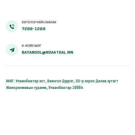
ХЭРЭГЛЭГЧИЙН ЛАВЛАХ
7200-1289
И-МЭЙЛ ХАЯГ
BAYANGOL@NDAATGAL.MN
ХАЯГ: Улаанбаатар хот, Баянгол Дүүрэг, 33-р хороо Дилав хутагт
Жамсранжавын гудамж, Улаанбаатар 16064