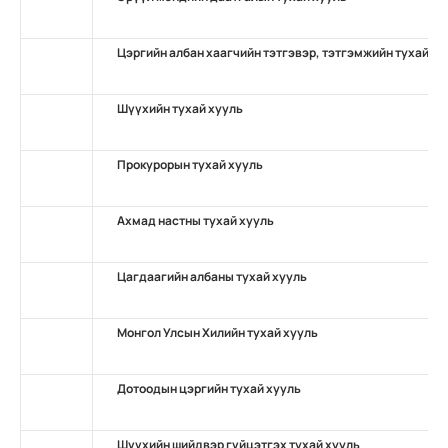
Цэргийн албан хаагчийн тэтгэвэр, тэтгэмжийн тухай ху
Шүүхийн тухай хууль
Прокурорын тухай хууль
Ахмад настны тухай хууль
Цагдаагийн албаны тухай хууль
Монгол Улсын Хилийн тухай хууль
Дотоодын цэргийн тухай хууль
Шүүхийн шийдвэр гүйцэтгэх тухай хууль