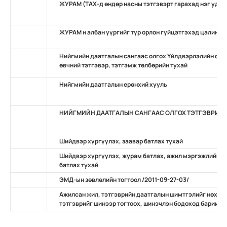
ЖУРАМ (ТАХ-д өндөр насны тэтгэвэрт гарахад нэг удаа
ЖУРАМ н албан үүргийг түр орлон гүйцэтгэхэд цалин, 
Нийгмийн даатгалын сангаас олгох Үйлдвэрлэлийн осо
өвчний тэтгэвэр, тэтгэмж төлбөрийн тухай
Нийгмийн даатгалын ерөнхий хууль
НИЙГМИЙН ДААТГАЛЫН САНГААС ОЛГОХ ТЭТГЭВРИЙН
Шийдвэр хүргүүлэх, заавар батлах тухай
Шийдвэр хүргүүлэх, журам батлах, ажил мэргэжлийн ж
батлах тухай
ЭМД-ын зөвлөлийн тогтоол /2011-09-27-03/
Ажилсан жил, тэтгэврийн даатгалын шимтгэлийг нөхөн
тэтгэврийг шинээр тогтоох, шинэчлэн бодоход баримтлах