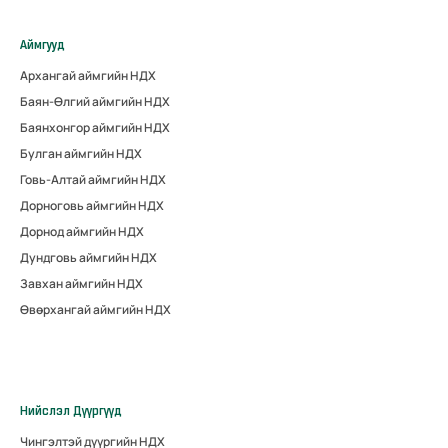
Аймгууд
Архангай аймгийн НДХ
Баян-Өлгий аймгийн НДХ
Баянхонгор аймгийн НДХ
Булган аймгийн НДХ
Говь-Алтай аймгийн НДХ
Дорноговь аймгийн НДХ
Дорнод аймгийн НДХ
Дундговь аймгийн НДХ
Завхан аймгийн НДХ
Өвөрхангай аймгийн НДХ
Нийслэл Дүүргүүд
Чингэлтэй дүүргийн НДХ