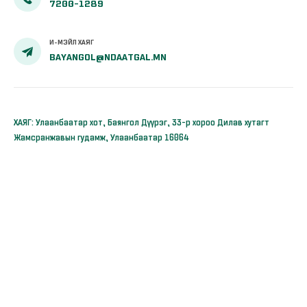
7200-1289
И-МЭЙЛ ХАЯГ
BAYANGOL@NDAATGAL.MN
ХАЯГ: Улаанбаатар хот, Баянгол Дүүрэг, 33-р хороо Дилав хутагт
Жамсранжавын гудамж, Улаанбаатар 16064