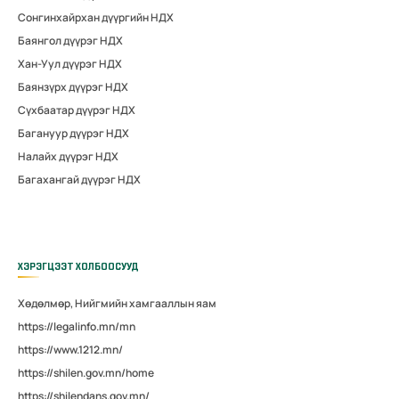
Сонгинхайрхан дүүргийн НДХ
Баянгол дүүрэг НДХ
Хан-Уул дүүрэг НДХ
Баянзүрх дүүрэг НДХ
Сүхбаатар дүүрэг НДХ
Багануур дүүрэг НДХ
Налайх дүүрэг НДХ
Багахангай дүүрэг НДХ
ХЭРЭГЦЭЭТ ХОЛБООСУУД
Хөдөлмөр, Нийгмийн хамгааллын яам
https://legalinfo.mn/mn
https://www.1212.mn/
https://shilen.gov.mn/home
https://shilendans.gov.mn/