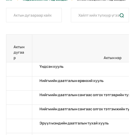
Актын
дугаа
р
Актын нэр
Үндсэн хууль
Нийгмийн даатгалын ерөнхий хууль
Нийгмийн даатгалын сангаас олгох тэтгэврийн тухай
Нийгмийн даатгалын сангаас олгох тэтгэмжийн туха
Эрүүл мэндийн даатгалын тухай хууль