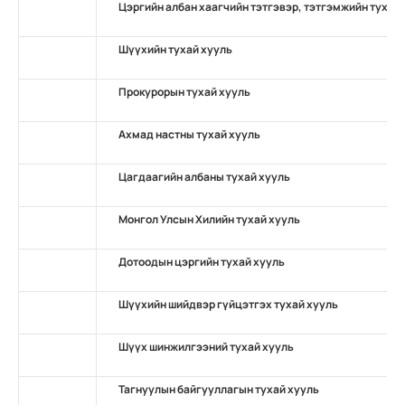
Цэргийн албан хаагчийн тэтгэвэр, тэтгэмжийн тухай
Шүүхийн тухай хууль
Прокурорын тухай хууль
Ахмад настны тухай хууль
Цагдаагийн албаны тухай хууль
Монгол Улсын Хилийн тухай хууль
Дотоодын цэргийн тухай хууль
Шүүхийн шийдвэр гүйцэтгэх тухай хууль
Шүүх шинжилгээний тухай хууль
Тагнуулын байгууллагын тухай хууль