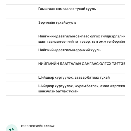
Гамшгаас хамгаалах тухай хууль
Зөрчлийн тухай хууль
Нийгмийн даатгалын сангаас олгох Үйлдвэрлэлийн о
шалтгаалсан өвчний тэтгэвэр, тэтгэмж төлбөрийн ту
Нийгмийн даатгалын ерөнхий хууль
НИЙГМИЙН ДААТГАЛЫН САНГААС ОЛГОХ ТЭТГЭВРИ
Шийдвэр хүргүүлэх, заавар батлах тухай
Шийдвэр хүргүүлэх, журам батлах, ажил мэргэжлий
шинэчлэн батлах тухай
ХЭРЭГЛЭГЧИЙН ЛАВЛАХ