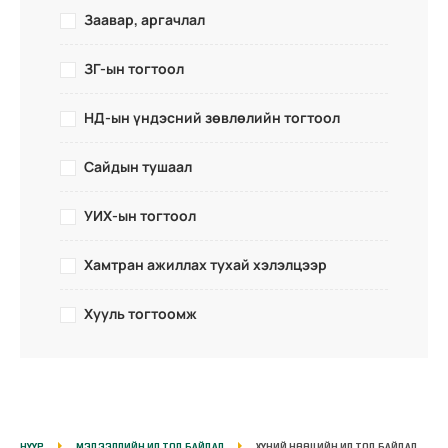
Заавар, аргачлал
ЗГ-ын тогтоол
НД-ын үндэсний зөвлөлийн тогтоол
Сайдын тушаал
УИХ-ын тогтоол
Хамтран ажиллах тухай хэлэлцээр
Хууль тогтоомж
НҮҮР
МЭДЭЭЛЛИЙН ИЛ ТОД БАЙДАЛ
ХҮНИЙ НӨӨЦИЙН ИЛ ТОД БАЙДАЛ