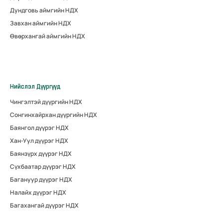
Дундговь аймгийн НДХ
Завхан аймгийн НДХ
Өвөрхангай аймгийн НДХ
Нийслэл Дүүргүүд
Чингэлтэй дүүргийн НДХ
Сонгинхайрхан дүүргийн НДХ
Баянгол дүүрэг НДХ
Хан-Уул дүүрэг НДХ
Баянзүрх дүүрэг НДХ
Сүхбаатар дүүрэг НДХ
Багануур дүүрэг НДХ
Налайх дүүрэг НДХ
Багахангай дүүрэг НДХ