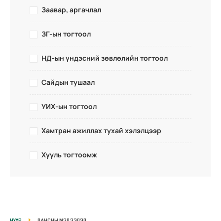
Заавар, аргачлал
ЗГ-ын тогтоол
НД-ын үндэсний зөвлөлийн тогтоол
Сайдын тушаал
УИХ-ын тогтоол
Хамтран ажиллах тухай хэлэлцээр
Хууль тогтоомж
НҮҮР
ДАНСНЫ МЭДЭЭЛЭЛ