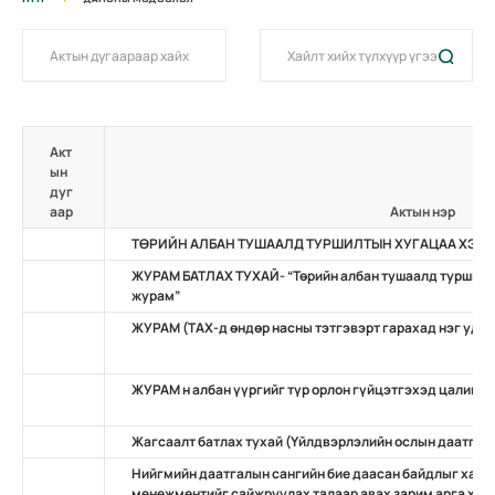
Акт
ын
дуг
аар
Актын нэр
ТӨРИЙН АЛБАН ТУШААЛД ТУРШИЛТЫН ХУГАЦАА ХЭРЭ
ЖУРАМ БАТЛАХ ТУХАЙ- “Төрийн албан тушаалд туршилты
журам”
ЖУРАМ (ТАХ-д өндөр насны тэтгэвэрт гарахад нэг удаа
ЖУРАМ н албан үүргийг түр орлон гүйцэтгэхэд цалин, 
Жагсаалт батлах тухай (Үйлдвэрлэлийн ослын даатгалы
Нийгмийн даатгалын сангийн бие даасан байдлыг ханга
менежментийг сайжруулах талаар авах зарим арга хэмж