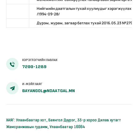
Нийгмийн даатгалын тухай хуулиудыг хэрэгжүүлэх тал
/1994-09-28/
Дүрэм, журам, загвар батлах тухай 2016.05.23 №279
ХЭРЭГЛЭГЧИЙН ЛАВЛАХ
7200-1289
И-МЭЙЛ ХАЯГ
BAYANGOL@NDAATGAL.MN
ХАЯГ: Улаанбаатар хот, Баянгол Дүүрэг, 33-р хороо Дилав хутагт
Жамсранжавын гудамж, Улаанбаатар 16064