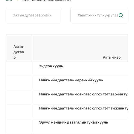
Актын
дугаа
р
Актын нэр
Үндсэн хууль
Нийгмийн даатгалын ерөнхий хууль
Нийгмийн даатгалын сангаас олгох тэтгэврийн тухай
Нийгмийн даатгалын сангаас олгох тэтгэмжийн туха
Эрүүл мэндийн даатгалын тухай хууль