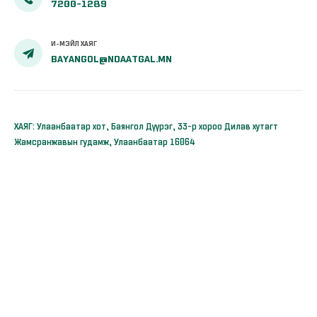
7200-1289
И-МЭЙЛ ХАЯГ
BAYANGOL@NDAATGAL.MN
ХАЯГ: Улаанбаатар хот, Баянгол Дүүрэг, 33-р хороо Дилав хутагт
Жамсранжавын гудамж, Улаанбаатар 16064