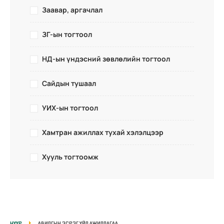
Заавар, аргачлал
ЗГ-ын тогтоол
НД-ын үндэсний зөвлөлийн тогтоол
Сайдын тушаал
УИХ-ын тогтоол
Хамтран ажиллах тухай хэлэлцээр
Хууль тогтоомж
НҮҮР
АВИЛГЫН ЭСРЭГ ҮЙЛ АЖИЛЛАГАА