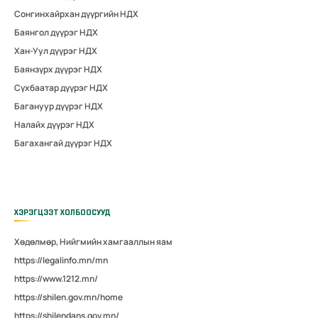
Сонгинхайрхан дүүргийн НДХ
Баянгол дүүрэг НДХ
Хан-Уул дүүрэг НДХ
Баянзүрх дүүрэг НДХ
Сүхбаатар дүүрэг НДХ
Багануур дүүрэг НДХ
Налайх дүүрэг НДХ
Багахангай дүүрэг НДХ
ХЭРЭГЦЭЭТ ХОЛБООСУУД
Хөдөлмөр, Нийгмийн хамгааллын яам
https://legalinfo.mn/mn
https://www.1212.mn/
https://shilen.gov.mn/home
https://shilendans.gov.mn/