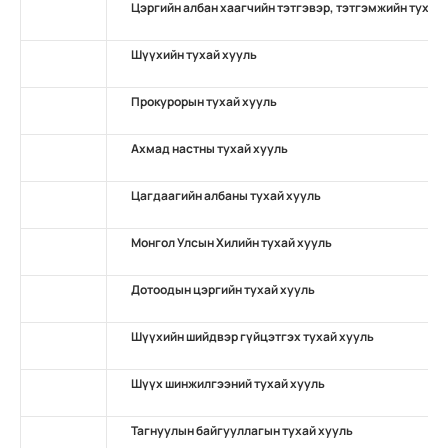
Цэргийн албан хаагчийн тэтгэвэр, тэтгэмжийн тухай
Шүүхийн тухай хууль
Прокурорын тухай хууль
Ахмад настны тухай хууль
Цагдаагийн албаны тухай хууль
Монгол Улсын Хилийн тухай хууль
Дотоодын цэргийн тухай хууль
Шүүхийн шийдвэр гүйцэтгэх тухай хууль
Шүүх шинжилгээний тухай хууль
Тагнуулын байгууллагын тухай хууль