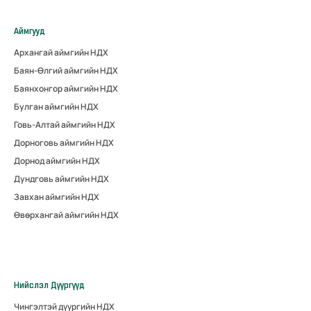
Аймгууд
Архангай аймгийн НДХ
Баян-Өлгий аймгийн НДХ
Баянхонгор аймгийн НДХ
Булган аймгийн НДХ
Говь-Алтай аймгийн НДХ
Дорноговь аймгийн НДХ
Дорнод аймгийн НДХ
Дундговь аймгийн НДХ
Завхан аймгийн НДХ
Өвөрхангай аймгийн НДХ
Нийслэл Дүүргүүд
Чингэлтэй дүүргийн НДХ