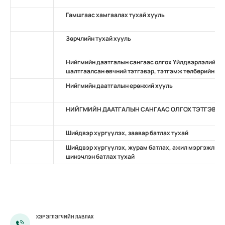
Гамшгаас хамгаалах тухай хууль
Зөрчлийн тухай хууль
Нийгмийн даатгалын сангаас олгох Үйлдвэрлэлийн о
шалтгаалсан өвчний тэтгэвэр, тэтгэмж төлбөрийн ту
Нийгмийн даатгалын ерөнхий хууль
НИЙГМИЙН ДААТГАЛЫН САНГААС ОЛГОХ ТЭТГЭВРИ
Шийдвэр хүргүүлэх, заавар батлах тухай
Шийдвэр хүргүүлэх, журам батлах, ажил мэргэжлий
шинэчлэн батлах тухай
ХЭРЭГЛЭГЧИЙН ЛАВЛАХ