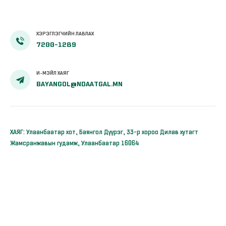
ХЭРЭГЛЭГЧИЙН ЛАВЛАХ
7200-1289
И-МЭЙЛ ХАЯГ
BAYANGOL@NDAATGAL.MN
ХАЯГ: Улаанбаатар хот, Баянгол Дүүрэг, 33-р хороо Дилав хутагт
Жамсранжавын гудамж, Улаанбаатар 16064