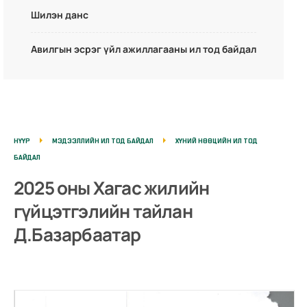
Шилэн данс
Авилгын эсрэг үйл ажиллагааны ил тод байдал
НҮҮР
МЭДЭЭЛЛИЙН ИЛ ТОД БАЙДАЛ
ХҮНИЙ НӨӨЦИЙН ИЛ ТОД
БАЙДАЛ
2025 оны Хагас жилийн
гүйцэтгэлийн тайлан
Д.Базарбаатар