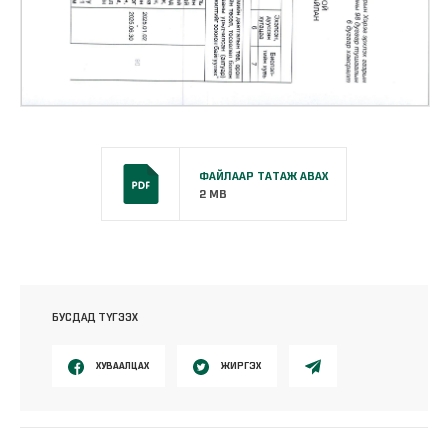
ФАЙЛААР ТАТАЖ АВАХ
2 MB
БУСДАД ТҮГЭЭХ
ХУВААЛЦАХ
ЖИРГЭХ