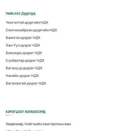
Нийслэл Дүүргүүд
Чингэлтэй дүүргийн НДХ
Сонгинхайрхан дүүргийн НДХ
Баянгол дүүрэг НДХ
Хан-Уул дүүрэг НДХ
Баянзүрх дүүрэг НДХ
Сүхбаатар дүүрэг НДХ
Багануур дүүрэг НДХ
Налайх дүүрэг НДХ
Багахангай дүүрэг НДХ
ХЭРЭГЦЭЭТ ХОЛБООСУУД
Хөдөлмөр, Нийгмийн хамгааллын яам