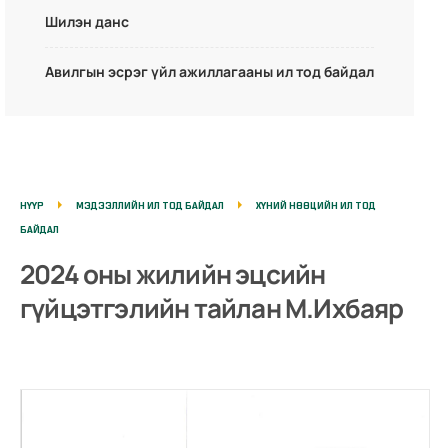
Шилэн данс
Авилгын эсрэг үйл ажиллагааны ил тод байдал
НҮҮР
МЭДЭЭЛЛИЙН ИЛ ТОД БАЙДАЛ
ХҮНИЙ НӨӨЦИЙН ИЛ ТОД
БАЙДАЛ
2024 оны жилийн эцсийн
гүйцэтгэлийн тайлан М.Ихбаяр