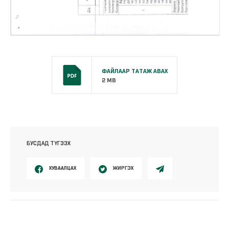
ФАЙЛААР ТАТАЖ АВАХ
2 MB
БУСДАД ТҮГЭЭХ
ХУВААЛЦАХ
ЖИРГЭХ