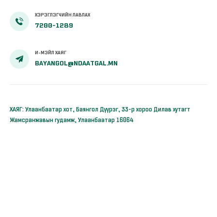
ХЭРЭГЛЭГЧИЙН ЛАВЛАХ
7200-1289
И-МЭЙЛ ХАЯГ
BAYANGOL@NDAATGAL.MN
ХАЯГ: Улаанбаатар хот, Баянгол Дүүрэг, 33-р хороо Дилав хутагт
Жамсранжавын гудамж, Улаанбаатар 16064