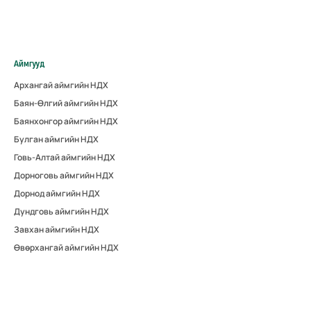
Аймгууд
Архангай аймгийн НДХ
Баян-Өлгий аймгийн НДХ
Баянхонгор аймгийн НДХ
Булган аймгийн НДХ
Говь-Алтай аймгийн НДХ
Дорноговь аймгийн НДХ
Дорнод аймгийн НДХ
Дундговь аймгийн НДХ
Завхан аймгийн НДХ
Өвөрхангай аймгийн НДХ