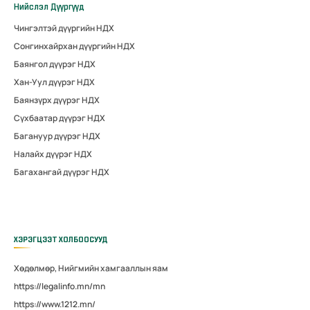
Нийслэл Дүүргүүд
Чингэлтэй дүүргийн НДХ
Сонгинхайрхан дүүргийн НДХ
Баянгол дүүрэг НДХ
Хан-Уул дүүрэг НДХ
Баянзүрх дүүрэг НДХ
Сүхбаатар дүүрэг НДХ
Багануур дүүрэг НДХ
Налайх дүүрэг НДХ
Багахангай дүүрэг НДХ
ХЭРЭГЦЭЭТ ХОЛБООСУУД
Хөдөлмөр, Нийгмийн хамгааллын яам
https://legalinfo.mn/mn
https://www.1212.mn/