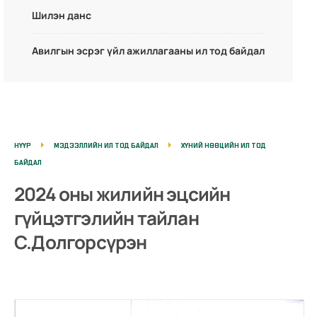
Шилэн данс
Авилгын эсрэг үйл ажиллагааны ил тод байдал
НҮҮР
МЭДЭЭЛЛИЙН ИЛ ТОД БАЙДАЛ
ХҮНИЙ НӨӨЦИЙН ИЛ ТОД
БАЙДАЛ
2024 оны жилийн эцсийн
гүйцэтгэлийн тайлан
C.Долгорсүрэн