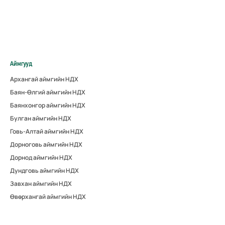
Аймгууд
Архангай аймгийн НДХ
Баян-Өлгий аймгийн НДХ
Баянхонгор аймгийн НДХ
Булган аймгийн НДХ
Говь-Алтай аймгийн НДХ
Дорноговь аймгийн НДХ
Дорнод аймгийн НДХ
Дундговь аймгийн НДХ
Завхан аймгийн НДХ
Өвөрхангай аймгийн НДХ