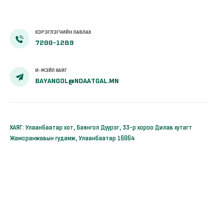
ХЭРЭГЛЭГЧИЙН ЛАВЛАХ
7200-1289
И-МЭЙЛ ХАЯГ
BAYANGOL@NDAATGAL.MN
ХАЯГ: Улаанбаатар хот, Баянгол Дүүрэг, 33-р хороо Дилав хутагт
Жамсранжавын гудамж, Улаанбаатар 16064