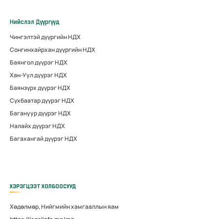
Нийслэл Дүүргүүд
Чингэлтэй дүүргийн НДХ
Сонгинхайрхан дүүргийн НДХ
Баянгол дүүрэг НДХ
Хан-Уул дүүрэг НДХ
Баянзүрх дүүрэг НДХ
Сүхбаатар дүүрэг НДХ
Багануур дүүрэг НДХ
Налайх дүүрэг НДХ
Багахангай дүүрэг НДХ
ХЭРЭГЦЭЭТ ХОЛБООСУУД
Хөдөлмөр, Нийгмийн хамгааллын яам