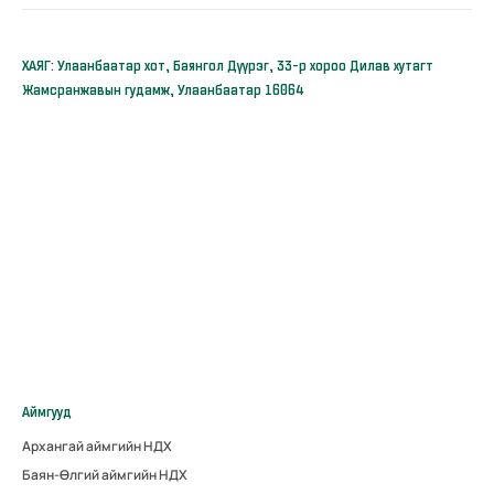
ХАЯГ: Улаанбаатар хот, Баянгол Дүүрэг, 33-р хороо Дилав хутагт
Жамсранжавын гудамж, Улаанбаатар 16064
Аймгууд
Архангай аймгийн НДХ
Баян-Өлгий аймгийн НДХ