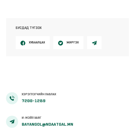
БУСДАД ТҮГЭЭХ
ХУВААЛЦАХ
ЖИРГЭХ
ХЭРЭГЛЭГЧИЙН ЛАВЛАХ
7200-1289
И-МЭЙЛ ХАЯГ
BAYANGOL@NDAATGAL.MN