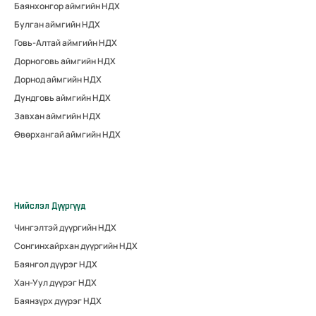
Баянхонгор аймгийн НДХ
Булган аймгийн НДХ
Говь-Алтай аймгийн НДХ
Дорноговь аймгийн НДХ
Дорнод аймгийн НДХ
Дундговь аймгийн НДХ
Завхан аймгийн НДХ
Өвөрхангай аймгийн НДХ
Нийслэл Дүүргүүд
Чингэлтэй дүүргийн НДХ
Сонгинхайрхан дүүргийн НДХ
Баянгол дүүрэг НДХ
Хан-Уул дүүрэг НДХ
Баянзүрх дүүрэг НДХ