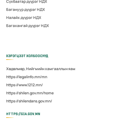
Сүхбаатар дүүрэг НДХ
Багануур дүүрэг НДХ
Налайх дүүрэг НДХ
Багахангай дүүрэг НДХ
ХЭРЭГЦЭЭТ ХОЛБООСУУД
Хөдөлмөр, Нийгмийн хамгааллын яам
https://legalinfo.mn/mn
https://www.1212.mn/
https://shilen.gov.mn/home
https://shilendans.gov.mn/
HTTPS://GIA.GOV.MN