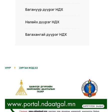
Багануур дүүрэг НДХ
Налайх дүүрэг НДХ
Багахангай дүүрэг НДХ
НҮҮР
ЗУРГАН МЭДЭЭ