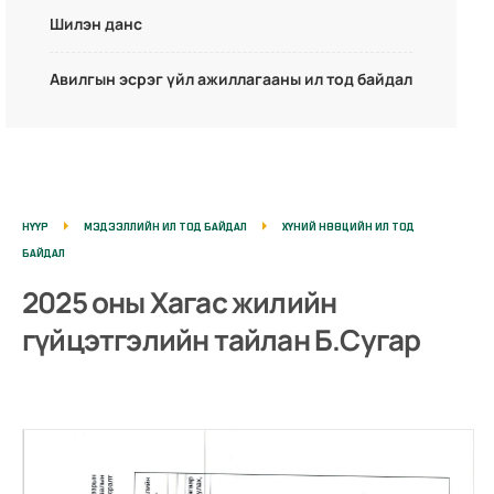
Шилэн данс
Авилгын эсрэг үйл ажиллагааны ил тод байдал
НҮҮР
МЭДЭЭЛЛИЙН ИЛ ТОД БАЙДАЛ
ХҮНИЙ НӨӨЦИЙН ИЛ ТОД
БАЙДАЛ
2025 оны Хагас жилийн
гүйцэтгэлийн тайлан Б.Сугар