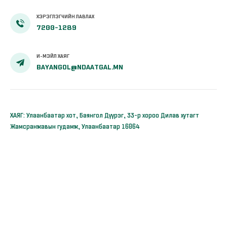
ХЭРЭГЛЭГЧИЙН ЛАВЛАХ
7200-1289
И-МЭЙЛ ХАЯГ
BAYANGOL@NDAATGAL.MN
ХАЯГ: Улаанбаатар хот, Баянгол Дүүрэг, 33-р хороо Дилав хутагт
Жамсранжавын гудамж, Улаанбаатар 16064