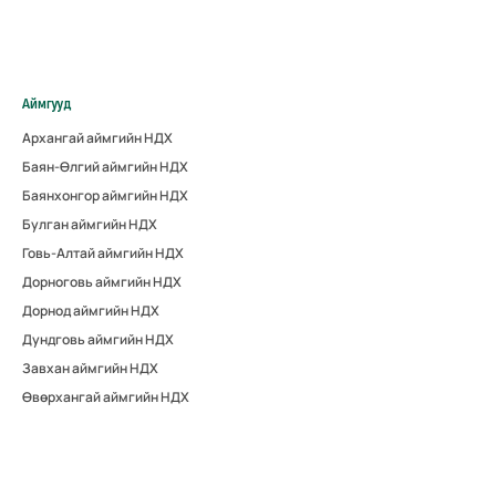
Аймгууд
Архангай аймгийн НДХ
Баян-Өлгий аймгийн НДХ
Баянхонгор аймгийн НДХ
Булган аймгийн НДХ
Говь-Алтай аймгийн НДХ
Дорноговь аймгийн НДХ
Дорнод аймгийн НДХ
Дундговь аймгийн НДХ
Завхан аймгийн НДХ
Өвөрхангай аймгийн НДХ