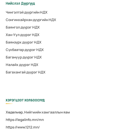
Нийслэл Дүүргүүд
Чингэлтэй дүүргийн НДХ
Сонгинхайрхан дүүргийн НДХ
Баянгол дүүрэг НДХ
Хан-Уул дүүрэг НДХ
Баянзүрх дүүрэг НДХ
Сүхбаатар дүүрэг НДХ
Багануур дүүрэг НДХ
Налайх дүүрэг НДХ
Багахангай дүүрэг НДХ
ХЭРЭГЦЭЭТ ХОЛБООСУУД
Хөдөлмөр, Нийгмийн хамгааллын яам
https://legalinfo.mn/mn
https://www.1212.mn/