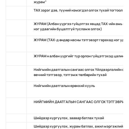
журам”
ТАХ зэрэг дэв, түүний нэмэгдэл олгох тухай тогтоол
ЖУРАМ (Албан үүргээ гүйцэтгэх явцад TAХ-ийн амь нас
нэг удаагийн буцалтгүй тусламж олгох)
ЖУРАМ (ТАХ-д өндөр насны тэтгэвэрт гарахад нэг удаа
ЖУРАМ н албан үүргийг түр орлон гүйцэтгэхэд цалин, 
Нийгмийн даатгалын сангаас олгох Үйлдвэрлэлийн осо
өвчний тэтгэвэр, тэтгэмж төлбөрийн тухай
Нийгмийн даатгалын ерөнхий хууль
НИЙГМИЙН ДААТГАЛЫН САНГААС ОЛГОХ ТЭТГЭВРИЙН
Шийдвэр хүргүүлэх, заавар батлах тухай
Шийдвэр хүргүүлэх, журам батлах, ажил мэргэжлийн ж