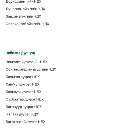
Дорнод аймгийн НДХ
Дундговь аймгийн НДХ
Завхан аймгийн НДХ
Өвөрхангай аймгийн НДХ
Нийслэл Дүүргүүд
Чингэлтэй дүүргийн НДХ
Сонгинхайрхан дүүргийн НДХ
Баянгол дүүрэг НДХ
Хан-Уул дүүрэг НДХ
Баянзүрх дүүрэг НДХ
Сүхбаатар дүүрэг НДХ
Багануур дүүрэг НДХ
Налайх дүүрэг НДХ
Багахангай дүүрэг НДХ