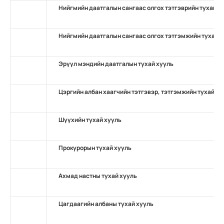
Нийгмийн даатгалын сангаас олгох тэтгэврийн тухай х
Нийгмийн даатгалын сангаас олгох тэтгэмжийн тухай 
Эрүүл мэндийн даатгалын тухай хууль
Цэргийн албан хаагчийн тэтгэвэр, тэтгэмжийн тухай ху
Шүүхийн тухай хууль
Прокурорын тухай хууль
Ахмад настны тухай хууль
Цагдаагийн албаны тухай хууль