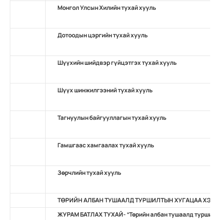
Монгол Улсын Хилийн тухай хууль
Дотоодын цэргийн тухай хууль
Шүүхийн шийдвэр гүйцэтгэх тухай хууль
Шүүх шинжилгээний тухай хууль
Тагнуулын байгууллагын тухай хууль
Гамшгаас хамгаалах тухай хууль
Зөрчлийн тухай хууль
ТӨРИЙН АЛБАН ТУШААЛД ТУРШИЛТЫН ХУГАЦАА ХЭРЭ
ЖУРАМ БАТЛАХ ТУХАЙ- “Төрийн албан тушаалд туршилты