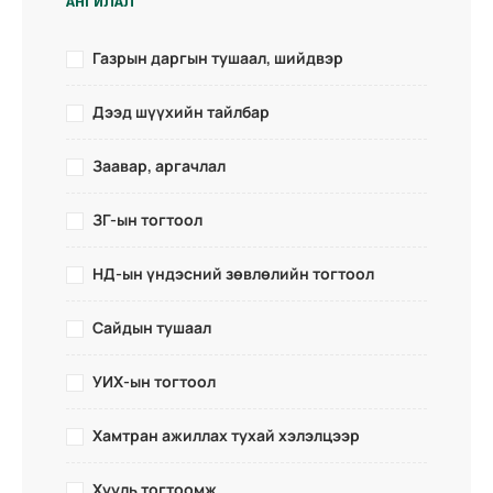
АНГИЛАЛ
Газрын даргын тушаал, шийдвэр
Дээд шүүхийн тайлбар
Заавар, аргачлал
ЗГ-ын тогтоол
НД-ын үндэсний зөвлөлийн тогтоол
Сайдын тушаал
УИХ-ын тогтоол
Хамтран ажиллах тухай хэлэлцээр
Хууль тогтоомж