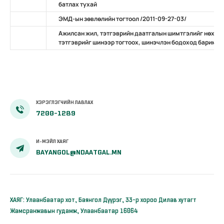
батлах тухай
ЭМД-ын зөвлөлийн тогтоол /2011-09-27-03/
Ажилсан жил, тэтгэврийн даатгалын шимтгэлийг нөхөн
тэтгэврийг шинээр тогтоох, шинэчлэн бодоход баримтлах
ХЭРЭГЛЭГЧИЙН ЛАВЛАХ
7200-1289
И-МЭЙЛ ХАЯГ
BAYANGOL@NDAATGAL.MN
ХАЯГ: Улаанбаатар хот, Баянгол Дүүрэг, 33-р хороо Дилав хутагт
Жамсранжавын гудамж, Улаанбаатар 16064