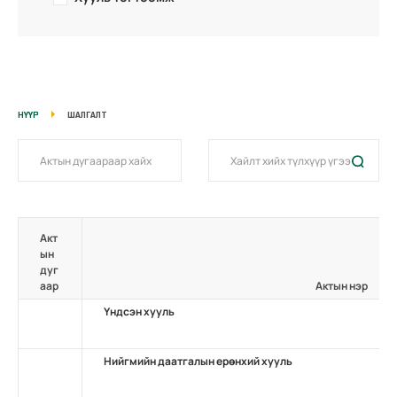
НҮҮР
ШАЛГАЛТ
Акт
ын
дуг
аар
Актын нэр
Үндсэн хууль
Нийгмийн даатгалын ерөнхий хууль