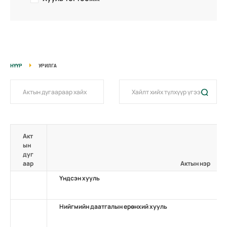
НҮҮР
УРИЛГА
Акт
ын
дуг
аар
Актын нэр
Үндсэн хууль
Нийгмийн даатгалын ерөнхий хууль