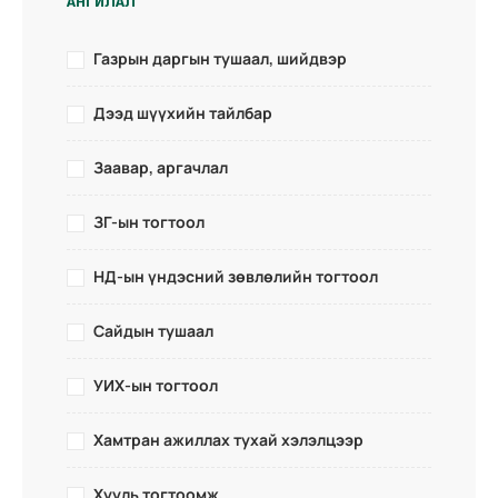
АНГИЛАЛ
Газрын даргын тушаал, шийдвэр
Дээд шүүхийн тайлбар
Заавар, аргачлал
ЗГ-ын тогтоол
НД-ын үндэсний зөвлөлийн тогтоол
Сайдын тушаал
УИХ-ын тогтоол
Хамтран ажиллах тухай хэлэлцээр
Хууль тогтоомж