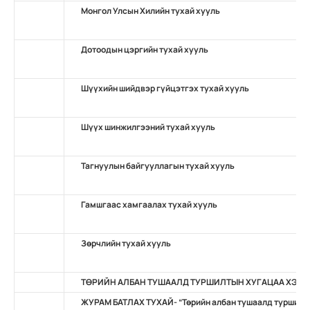
Монгол Улсын Хилийн тухай хууль
Дотоодын цэргийн тухай хууль
Шүүхийн шийдвэр гүйцэтгэх тухай хууль
Шүүх шинжилгээний тухай хууль
Тагнуулын байгууллагын тухай хууль
Гамшгаас хамгаалах тухай хууль
Зөрчлийн тухай хууль
ТӨРИЙН АЛБАН ТУШААЛД ТУРШИЛТЫН ХУГАЦАА ХЭРЭ
ЖУРАМ БАТЛАХ ТУХАЙ- “Төрийн албан тушаалд туршилты