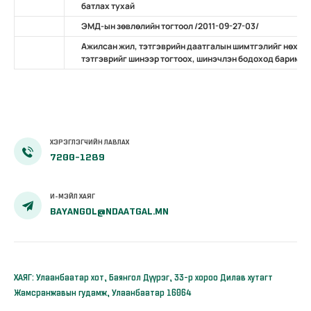
батлах тухай
ЭМД-ын зөвлөлийн тогтоол /2011-09-27-03/
Ажилсан жил, тэтгэврийн даатгалын шимтгэлийг нөхөн
тэтгэврийг шинээр тогтоох, шинэчлэн бодоход баримтлах
ХЭРЭГЛЭГЧИЙН ЛАВЛАХ
7200-1289
И-МЭЙЛ ХАЯГ
BAYANGOL@NDAATGAL.MN
ХАЯГ: Улаанбаатар хот, Баянгол Дүүрэг, 33-р хороо Дилав хутагт
Жамсранжавын гудамж, Улаанбаатар 16064