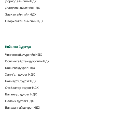
Дорнод аймгийн НДХ
Дундговь аймгийн НДХ
Завхан аймгийн НДХ
Өвөрхангай аймгийн НДХ
Нийслэл Дүүргүүд
Чингэлтэй дүүргийн НДХ
Сонгинхайрхан дүүргийн НДХ
Баянгол дүүрэг НДХ
Хан-Уул дүүрэг НДХ
Баянзүрх дүүрэг НДХ
Сүхбаатар дүүрэг НДХ
Багануур дүүрэг НДХ
Налайх дүүрэг НДХ
Багахангай дүүрэг НДХ