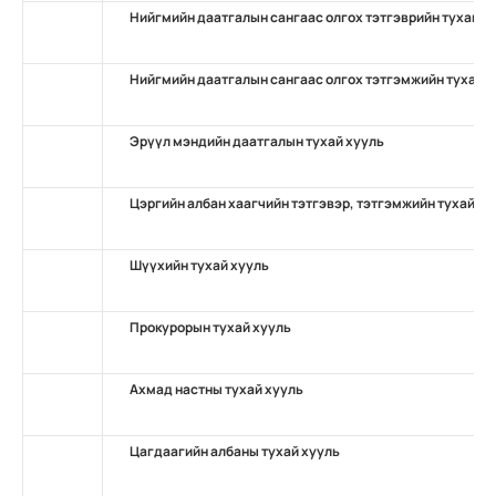
Нийгмийн даатгалын сангаас олгох тэтгэврийн тухай х
Нийгмийн даатгалын сангаас олгох тэтгэмжийн тухай 
Эрүүл мэндийн даатгалын тухай хууль
Цэргийн албан хаагчийн тэтгэвэр, тэтгэмжийн тухай ху
Шүүхийн тухай хууль
Прокурорын тухай хууль
Ахмад настны тухай хууль
Цагдаагийн албаны тухай хууль