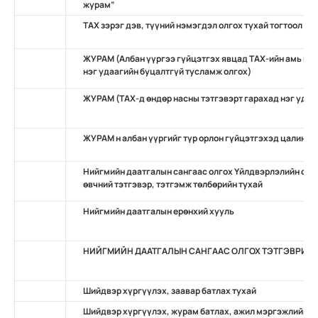
журам”
ТАХ зэрэг дэв, түүний нэмэгдэл олгох тухай тогтоол
ЖУРАМ (Албан үүргээ гүйцэтгэх явцад TAХ-ийн амь нас
нэг удаагийн буцалтгүй тусламж олгох)
ЖУРАМ (ТАХ-д өндөр насны тэтгэвэрт гарахад нэг удаа
ЖУРАМ н албан үүргийг түр орлон гүйцэтгэхэд цалин, 
Нийгмийн даатгалын сангаас олгох Үйлдвэрлэлийн осо
өвчний тэтгэвэр, тэтгэмж төлбөрийн тухай
Нийгмийн даатгалын ерөнхий хууль
НИЙГМИЙН ДААТГАЛЫН САНГААС ОЛГОХ ТЭТГЭВРИЙН
Шийдвэр хүргүүлэх, заавар батлах тухай
Шийдвэр хүргүүлэх, журам батлах, ажил мэргэжлийн ж