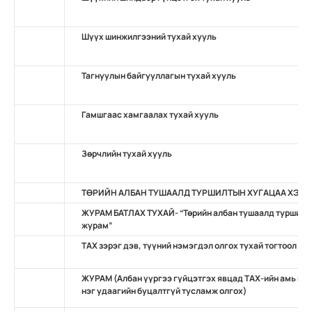
Шүүх шинжилгээний тухай хууль
Тагнуулын байгууллагын тухай хууль
Гамшгаас хамгаалах тухай хууль
Зөрчлийн тухай хууль
ТӨРИЙН АЛБАН ТУШААЛД ТУРШИЛТЫН ХУГАЦАА ХЭРЭ
ЖУРАМ БАТЛАХ ТУХАЙ- “Төрийн албан тушаалд туршилты
журам”
ТАХ зэрэг дэв, түүний нэмэгдэл олгох тухай тогтоол
ЖУРАМ (Албан үүргээ гүйцэтгэх явцад TAХ-ийн амь нас
нэг удаагийн буцалтгүй тусламж олгох)