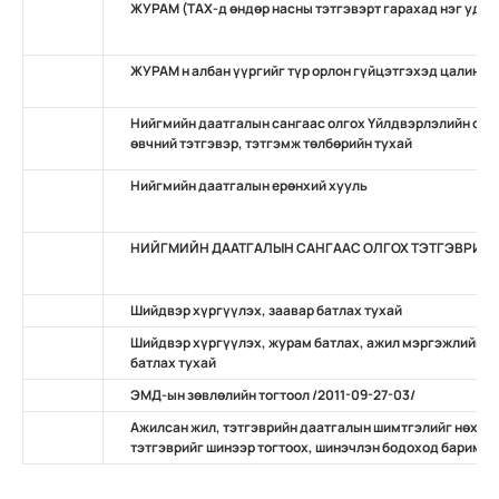
ЖУРАМ (ТАХ-д өндөр насны тэтгэвэрт гарахад нэг удаа
ЖУРАМ н албан үүргийг түр орлон гүйцэтгэхэд цалин, 
Нийгмийн даатгалын сангаас олгох Үйлдвэрлэлийн осо
өвчний тэтгэвэр, тэтгэмж төлбөрийн тухай
Нийгмийн даатгалын ерөнхий хууль
НИЙГМИЙН ДААТГАЛЫН САНГААС ОЛГОХ ТЭТГЭВРИЙН
Шийдвэр хүргүүлэх, заавар батлах тухай
Шийдвэр хүргүүлэх, журам батлах, ажил мэргэжлийн ж
батлах тухай
ЭМД-ын зөвлөлийн тогтоол /2011-09-27-03/
Ажилсан жил, тэтгэврийн даатгалын шимтгэлийг нөхөн
тэтгэврийг шинээр тогтоох, шинэчлэн бодоход баримтлах