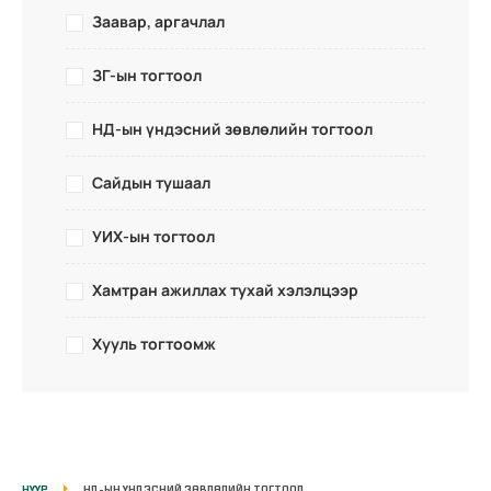
Заавар, аргачлал
ЗГ-ын тогтоол
НД-ын үндэсний зөвлөлийн тогтоол
Сайдын тушаал
УИХ-ын тогтоол
Хамтран ажиллах тухай хэлэлцээр
Хууль тогтоомж
НҮҮР
НД-ЫН ҮНДЭСНИЙ ЗӨВЛӨЛИЙН ТОГТООЛ