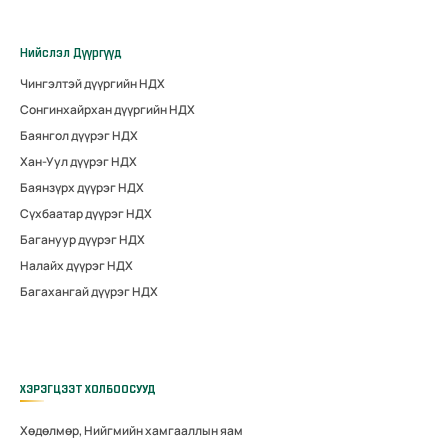
Нийслэл Дүүргүүд
Чингэлтэй дүүргийн НДХ
Сонгинхайрхан дүүргийн НДХ
Баянгол дүүрэг НДХ
Хан-Уул дүүрэг НДХ
Баянзүрх дүүрэг НДХ
Сүхбаатар дүүрэг НДХ
Багануур дүүрэг НДХ
Налайх дүүрэг НДХ
Багахангай дүүрэг НДХ
ХЭРЭГЦЭЭТ ХОЛБООСУУД
Хөдөлмөр, Нийгмийн хамгааллын яам