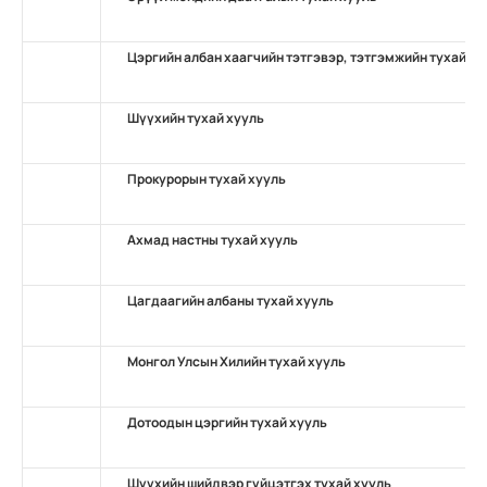
Цэргийн албан хаагчийн тэтгэвэр, тэтгэмжийн тухай ху
Шүүхийн тухай хууль
Прокурорын тухай хууль
Ахмад настны тухай хууль
Цагдаагийн албаны тухай хууль
Монгол Улсын Хилийн тухай хууль
Дотоодын цэргийн тухай хууль
Шүүхийн шийдвэр гүйцэтгэх тухай хууль