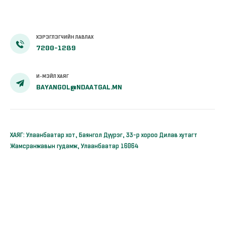
ХЭРЭГЛЭГЧИЙН ЛАВЛАХ
7200-1289
И-МЭЙЛ ХАЯГ
BAYANGOL@NDAATGAL.MN
ХАЯГ: Улаанбаатар хот, Баянгол Дүүрэг, 33-р хороо Дилав хутагт
Жамсранжавын гудамж, Улаанбаатар 16064