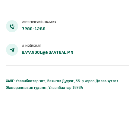
ХЭРЭГЛЭГЧИЙН ЛАВЛАХ
7200-1289
И-МЭЙЛ ХАЯГ
BAYANGOL@NDAATGAL.MN
ХАЯГ: Улаанбаатар хот, Баянгол Дүүрэг, 33-р хороо Дилав хутагт
Жамсранжавын гудамж, Улаанбаатар 16064