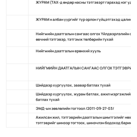
ЖУРАМ (ТАХ-д өндөр насны тэтгэвэрт гарахад нэг удаа
ЖУРАМ н албан үүргийг түр орлон гүйцэтгэхэд цалин, 
Нийгмийн даатгалын сангаас олгох Үйлдвэрлэлийн осо
өвчний тэтгэвэр, тэтгэмж төлбөрийн тухай
Нийгмийн даатгалын ерөнхий хууль
НИЙГМИЙН ДААТГАЛЫН САНГААС ОЛГОХ ТЭТГЭВРИЙН
Шийдвэр хүргүүлэх, заавар батлах тухай
Шийдвэр хүргүүлэх, журам батлах, ажил мэргэжлийн ж
батлах тухай
ЭМД-ын зөвлөлийн тогтоол /2011-09-27-03/
Ажилсан жил, тэтгэврийн даатгалын шимтгэлийг нөхөн
тэтгэврийг шинээр тогтоох, шинэчлэн бодоход баримтлах