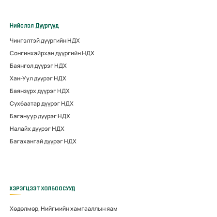
Нийслэл Дүүргүүд
Чингэлтэй дүүргийн НДХ
Сонгинхайрхан дүүргийн НДХ
Баянгол дүүрэг НДХ
Хан-Уул дүүрэг НДХ
Баянзүрх дүүрэг НДХ
Сүхбаатар дүүрэг НДХ
Багануур дүүрэг НДХ
Налайх дүүрэг НДХ
Багахангай дүүрэг НДХ
ХЭРЭГЦЭЭТ ХОЛБООСУУД
Хөдөлмөр, Нийгмийн хамгааллын яам