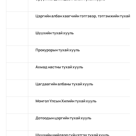
Цэргийн албан хаагчийн тэтгэвэр, тэтгэмжийн тухай ху
Шүүхийн тухай хууль
Прокурорын тухай хууль
Ахмад настны тухай хууль
Цагдаагийн албаны тухай хууль
Монгол Улсын Хилийн тухай хууль
Дотоодын цэргийн тухай хууль
Шүүхийн шийдвэр гүйцэтгэх тухай хууль