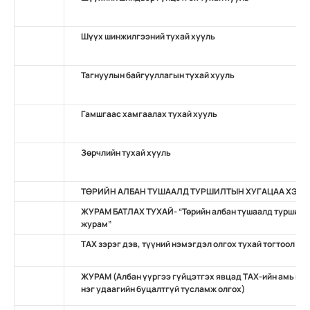
Шүүх шинжилгээний тухай хууль
Тагнуулын байгууллагын тухай хууль
Гамшгаас хамгаалах тухай хууль
Зөрчлийн тухай хууль
ТӨРИЙН АЛБАН ТУШААЛД ТУРШИЛТЫН ХУГАЦАА ХЭРЭ
ЖУРАМ БАТЛАХ ТУХАЙ- “Төрийн албан тушаалд туршилты
журам”
ТАХ зэрэг дэв, түүний нэмэгдэл олгох тухай тогтоол
ЖУРАМ (Албан үүргээ гүйцэтгэх явцад TAХ-ийн амь нас
нэг удаагийн буцалтгүй тусламж олгох)