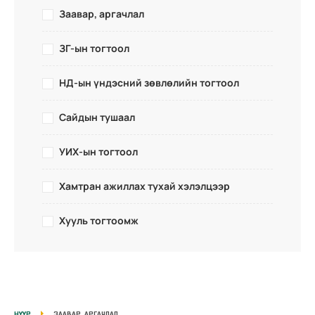
Заавар, аргачлал
ЗГ-ын тогтоол
НД-ын үндэсний зөвлөлийн тогтоол
Сайдын тушаал
УИХ-ын тогтоол
Хамтран ажиллах тухай хэлэлцээр
Хууль тогтоомж
НҮҮР
ЗААВАР, АРГАЧЛАЛ