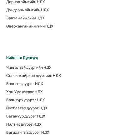
Дорнод аймгийн НДХ
Дундговь аймгийн НДХ
Завхан аймгийн НДХ
Өвөрхангай аймгийн НДХ
Нийслэл Дүүргүүд
Чингэлтэй дүүргийн НДХ
Сонгинхайрхан дүүргийн НДХ
Баянгол дүүрэг НДХ
Хан-Уул дүүрэг НДХ
Баянзүрх дүүрэг НДХ
Сүхбаатар дүүрэг НДХ
Багануур дүүрэг НДХ
Налайх дүүрэг НДХ
Багахангай дүүрэг НДХ