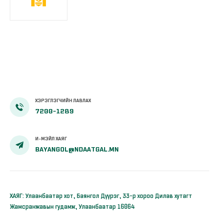
ХЭРЭГЛЭГЧИЙН ЛАВЛАХ
7200-1289
И-МЭЙЛ ХАЯГ
BAYANGOL@NDAATGAL.MN
ХАЯГ: Улаанбаатар хот, Баянгол Дүүрэг, 33-р хороо Дилав хутагт
Жамсранжавын гудамж, Улаанбаатар 16064