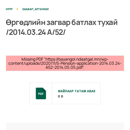
НҮҮР
ЗААВАР, АРГАЧЛАЛ
Өргөдлийн загвар батлах тухай
/2014.03.24 А/52/
Missing PDF "https://bayangol.ndaatgal.mn/wp-
content/uploads/2020/11/5-Pension-application-2014.03.24-
A52-2014.05.05.pdf".
ФАЙЛААР ТАТАЖ АВАХ
0 B