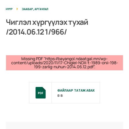
НҮҮР
ЗААВАР, АРГАЧЛАЛ
Чиглэл хүргүүлэх тухай
/2014.06.12 1/966/
Missing PDF "https://bayangol.ndaatgal.mn/wp-
content/uploads/2020/11/17-Chiglel-NDX-t-1989-onii-198-
199-zarlig-nuhun-2014.06.12.pdf".
ФАЙЛААР ТАТАЖ АВАХ
0 B