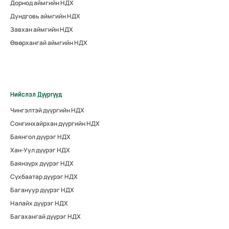
Дорнод аймгийн НДХ
Дундговь аймгийн НДХ
Завхан аймгийн НДХ
Өвөрхангай аймгийн НДХ
Нийслэл Дүүргүүд
Чингэлтэй дүүргийн НДХ
Сонгинхайрхан дүүргийн НДХ
Баянгол дүүрэг НДХ
Хан-Уул дүүрэг НДХ
Баянзүрх дүүрэг НДХ
Сүхбаатар дүүрэг НДХ
Багануур дүүрэг НДХ
Налайх дүүрэг НДХ
Багахангай дүүрэг НДХ