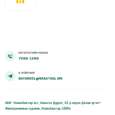
ХЭРЭГЛЭГЧИЙН ЛАВЛАХ
7200-1289
И-МЭЙЛ ХАЯГ
BAYANGOL@NDAATGAL.MN
ХАЯГ: Улаанбаатар хот, Баянгол Дүүрэг, 33-р хороо Дилав хутагт
Жамсранжавын гудамж, Улаанбаатар 16064