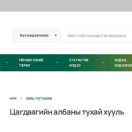
ҮЙЛЧИЛГЭЭНИЙ
СТАТИСТИК
МЭДЭЭ,
L
ТӨРӨЛ
МЭДЭЭ
МЭДЭЭЛЭ
НҮҮР
ХУУЛЬ ТОГТООМЖ
Цагдаагийн албаны тухай хууль