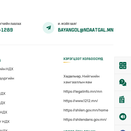
ГЧИЙН ЛАВЛАХ
И-МЭЙЛ ХАЯГ
-1289
BAYANGOL@NDAATGAL.MN
ХЭРЭГЦЭЭТ ХОЛБООСУУД
д
гийн НДХ
Хөдөлмөр, Нийгмийн
дүүргийн
хамгааллын яам
https://legalinfo.mn/mn
НДХ
https://www.1212.mn/
НДХ
https://shilen.gov.mn/home
 НДХ
https://shilendans.gov.mn/
эг НДХ
 НДХ