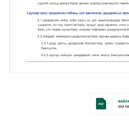
ФАЙЛА
359 K