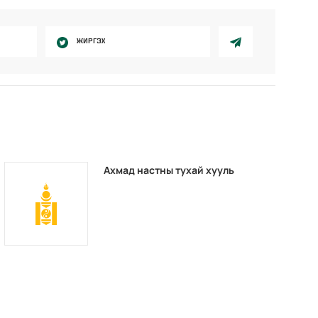
ЖИРГЭХ
Ахмад настны тухай хууль