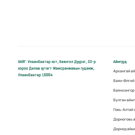
ХАЯГ: Улаанбаатар хот, Баянгол Дүүрэг, 33-р
Аймгууд
хороо Дилав хутагт Жамсранжавын гудамж,
Архангай а
Улаанбаатар 16064
Баян-Өлгий
Баянхонгор
Булган айм
Говь-Алтай
Дорноговь 
Дорнод айм