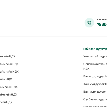
ХЭРЭГЛЭ
7200
Нийслэл Дүүргүү
ймгийн НДХ
Чингэлтэй дүүр
 аймгийн НДХ
Сонгинхайрхан 
НДХ
 аймгийн НДХ
Баянгол дүүрэг 
гийн НДХ
Хан-Уул дүүрэг 
 аймгийн НДХ
Баянзүрх дүүрэг
аймгийн НДХ
Сүхбаатар дүүр
гийн НДХ
Багануур дүүрэг