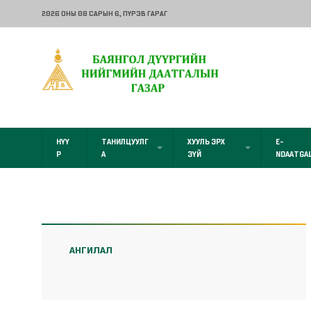
2026 ОНЫ 08 САРЫН 6
, ПҮРЭВ ГАРАГ
НҮҮ
ТАНИЛЦУУЛГ
ХУУЛЬ ЭРХ
E-
Р
А
ЗҮЙ
NDAATGA
АНГИЛАЛ