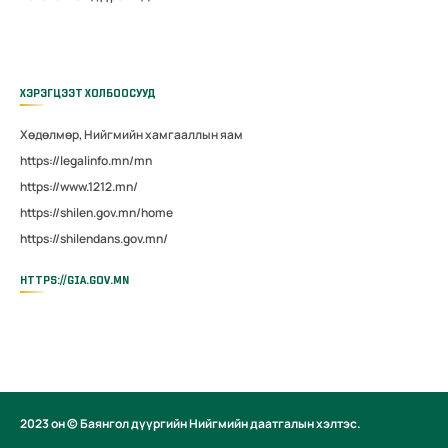
ХЭРЭГЦЭЭТ ХОЛБООСУУД
Хөдөлмөр, Нийгмийн хамгааллын яам
https://legalinfo.mn/mn
https://www.1212.mn/
https://shilen.gov.mn/home
https://shilendans.gov.mn/
HTTPS://GIA.GOV.MN
2023 он © Баянгол дүүргийн Нийгмийн даатгалын хэлтэс.