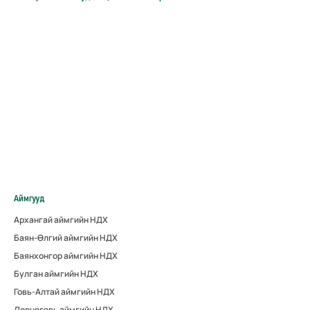
Аймгууд
Архангай аймгийн НДХ
Баян-Өлгий аймгийн НДХ
Баянхонгор аймгийн НДХ
Булган аймгийн НДХ
Говь-Алтай аймгийн НДХ
Дорноговь аймгийн НДХ