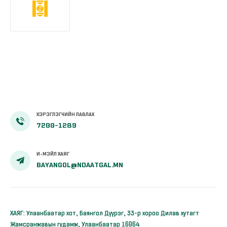
ХЭРЭГЛЭГЧИЙН ЛАВЛАХ
7200-1289
И-МЭЙЛ ХАЯГ
BAYANGOL@NDAATGAL.MN
ХАЯГ: Улаанбаатар хот, Баянгол Дүүрэг, 33-р хороо Дилав хутагт
Жамсранжавын гудамж, Улаанбаатар 16064