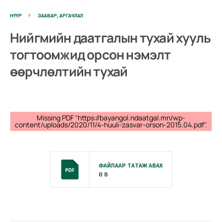
НҮҮР
ЗААВАР, АРГАЧЛАЛ
Нийгмийн даатгалын тухай хууль
тогтоомжид орсон нэмэлт
өөрчлөлтийн тухай
Missing PDF "https://bayangol.ndaatgal.mn/wp-
content/uploads/2020/11/4-huuli-zasvar-orson-2015.04.pdf".
ФАЙЛААР ТАТАЖ АВАХ
0 B