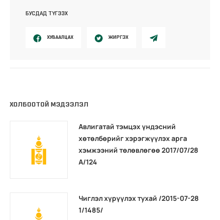
БУСДАД ТҮГЭЭХ
ХУВААЛЦАХ
ЖИРГЭХ
ХОЛБООТОЙ МЭДЭЭЛЭЛ
Авлигатай тэмцэх үндэсний
хөтөлбөрийг хэрэгжүүлэх арга
хэмжээний төлөвлөгөө 2017/07/28
А/124
Чиглэл хүрүүлэх тухай /2015-07-28
1/1485/