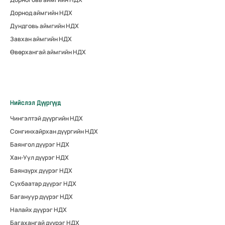
Дорнод аймгийн НДХ
Дундговь аймгийн НДХ
Завхан аймгийн НДХ
Өвөрхангай аймгийн НДХ
Нийслэл Дүүргүүд
Чингэлтэй дүүргийн НДХ
Сонгинхайрхан дүүргийн НДХ
Баянгол дүүрэг НДХ
Хан-Уул дүүрэг НДХ
Баянзүрх дүүрэг НДХ
Сүхбаатар дүүрэг НДХ
Багануур дүүрэг НДХ
Налайх дүүрэг НДХ
Багахангай дүүрэг НДХ