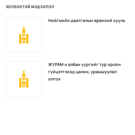
ХОЛБООТОЙ МЭДЭЭЛЭЛ
Нийгмийн даатгалын ерөнхий хууль
ЖУРАМ н албан үүргийг түр орлон
гүйцэтгэхэд цалин, урамшуулал
олгох