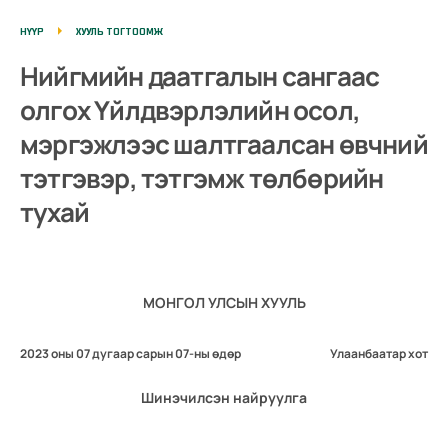
НҮҮР
ХУУЛЬ ТОГТООМЖ
Нийгмийн даатгалын сангаас
олгох Үйлдвэрлэлийн осол,
мэргэжлээс шалтгаалсан өвчний
тэтгэвэр, тэтгэмж төлбөрийн
тухай
МОНГОЛ УЛСЫН ХУУЛЬ
2023 оны 07 дугаар сарын 07-ны өдөр
Улаанбаатар хот
Шинэчилсэн найруулга