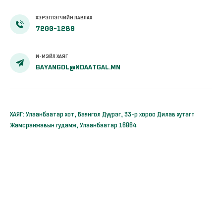
ХЭРЭГЛЭГЧИЙН ЛАВЛАХ
7200-1289
И-МЭЙЛ ХАЯГ
BAYANGOL@NDAATGAL.MN
ХАЯГ: Улаанбаатар хот, Баянгол Дүүрэг, 33-р хороо Дилав хутагт
Жамсранжавын гудамж, Улаанбаатар 16064