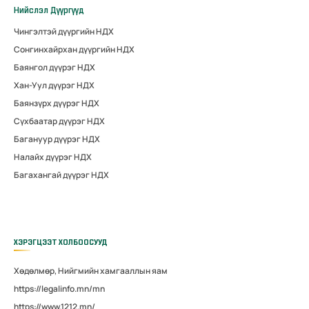
Нийслэл Дүүргүүд
Чингэлтэй дүүргийн НДХ
Сонгинхайрхан дүүргийн НДХ
Баянгол дүүрэг НДХ
Хан-Уул дүүрэг НДХ
Баянзүрх дүүрэг НДХ
Сүхбаатар дүүрэг НДХ
Багануур дүүрэг НДХ
Налайх дүүрэг НДХ
Багахангай дүүрэг НДХ
ХЭРЭГЦЭЭТ ХОЛБООСУУД
Хөдөлмөр, Нийгмийн хамгааллын яам
https://legalinfo.mn/mn
https://www.1212.mn/