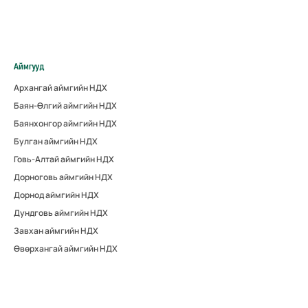
Аймгууд
Архангай аймгийн НДХ
Баян-Өлгий аймгийн НДХ
Баянхонгор аймгийн НДХ
Булган аймгийн НДХ
Говь-Алтай аймгийн НДХ
Дорноговь аймгийн НДХ
Дорнод аймгийн НДХ
Дундговь аймгийн НДХ
Завхан аймгийн НДХ
Өвөрхангай аймгийн НДХ