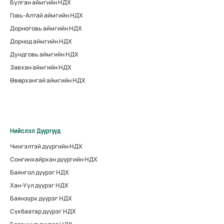
Булган аймгийн НДХ
Говь-Алтай аймгийн НДХ
Дорноговь аймгийн НДХ
Дорнод аймгийн НДХ
Дундговь аймгийн НДХ
Завхан аймгийн НДХ
Өвөрхангай аймгийн НДХ
Нийслэл Дүүргүүд
Чингэлтэй дүүргийн НДХ
Сонгинхайрхан дүүргийн НДХ
Баянгол дүүрэг НДХ
Хан-Уул дүүрэг НДХ
Баянзүрх дүүрэг НДХ
Сүхбаатар дүүрэг НДХ