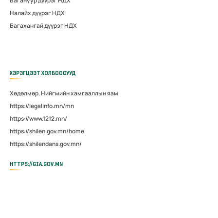
Багануур дүүрэг НДХ
Налайх дүүрэг НДХ
Багахангай дүүрэг НДХ
ХЭРЭГЦЭЭТ ХОЛБООСУУД
Хөдөлмөр, Нийгмийн хамгааллын яам
https://legalinfo.mn/mn
https://www.1212.mn/
https://shilen.gov.mn/home
https://shilendans.gov.mn/
HTTPS://GIA.GOV.MN