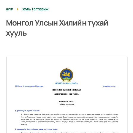
НҮҮР
ХУУЛЬ ТОГТООМЖ
Монгол Улсын Хилийн тухай
хууль