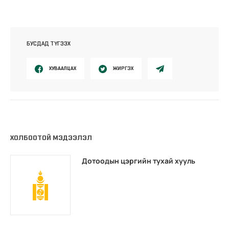
БУСДАД ТҮГЭЭХ
ХУВААЛЦАХ
ЖИРГЭХ
ХОЛБООТОЙ МЭДЭЭЛЭЛ
Дотоодын цэргийн тухай хууль