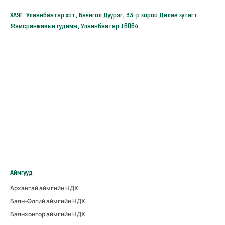
ХАЯГ: Улаанбаатар хот, Баянгол Дүүрэг, 33-р хороо Дилав хутагт
Жамсранжавын гудамж, Улаанбаатар 16064
Аймгууд
Архангай аймгийн НДХ
Баян-Өлгий аймгийн НДХ
Баянхонгор аймгийн НДХ