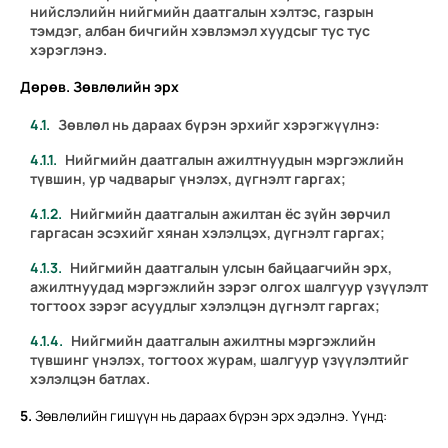
нийслэлийн нийгмийн даатгалын хэлтэс, газрын
тэмдэг, албан бичгийн хэвлэмэл хуудсыг тус тус
хэрэглэнэ.
Дөрөв. Зөвлөлийн эрх
Зөвлөл нь дараах бүрэн эрхийг хэрэгжүүлнэ:
Нийгмийн даатгалын ажилтнуудын мэргэжлийн
түвшин, ур чадварыг үнэлэх, дүгнэлт гаргах;
Нийгмийн даатгалын ажилтан ёс зүйн зөрчил
гаргасан эсэхийг хянан хэлэлцэх, дүгнэлт гаргах;
Нийгмийн даатгалын улсын байцаагчийн эрх,
ажилтнуудад мэргэжлийн зэрэг олгох шалгуур үзүүлэлт
тогтоох зэрэг асуудлыг хэлэлцэн дүгнэлт гаргах;
Нийгмийн даатгалын ажилтны мэргэжлийн
түвшинг үнэлэх, тогтоох журам, шалгуур үзүүлэлтийг
хэлэлцэн батлах.
5.
Зөвлөлийн гишүүн нь дараах бүрэн эрх эдэлнэ. Үүнд: