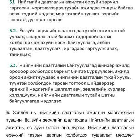
Нийгмийн даатгалын ажилтан ёс зүйн зөрчил
гаргасан, мэргэжлээрээ тухайн ажилдаа тэнцэж байгаа
эсэх, тэдний мэдлэг, мэргэжлийн түвшин зэргийг
шалгаж, дүгнэлт гаргах;
Ёс зүйн зөрчлийг шалгахдаа тухайн ажилтантай
уулзах, шаардлагатай баримт тодорхойлолтыг
холбогдох аж ахуйн нэгж, байгууллага, албан
тушаалтан, даатгуулагч, иргэдээс гаргуулж авах,
танилцах;
Нийгмийн даатгалын байгууллагад шинээр ажилд
орохоор холбогдох баримт бичгээ бүрдүүлсэн, ажилд
орсон ажилтнуудаас нийгмийн даатгалын тухай хууль,
түүнтэй холбогдон гарсан тогтоол шийдвэрээр
ерөнхий мэдлэгийн шалгалт авч, зөвлөлийн хурлаар
хэлэлцүүлж, нийгмийн даатгалын тухайн шатны
байгууллагад мэдэгдэх.
6.
Зөвлөл нь нийгмийн даатгалын ажилтны мэргэжлийн
түвшин, ёс зүйн зөрчлийг шалгахдаа Нийгмийн даатгалын
ажилтны ёс зүйн болон энэ дүрэм, Нийгмийн даатгалын
ерөнхий газрын даргын холбогдох тушаалыг мөрдлөг