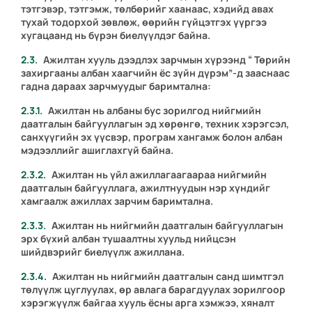
тэтгэвэр, тэтгэмж, төлбөрийг хаанаас, хэдийд авах
тухай тодорхой зөвлөж, өөрийн гүйцэтгэх үүргээ
хугацаанд нь бүрэн биелүүлдэг байна.
Ажилтан хууль дээдлэх зарчмын хүрээнд “ Төрийн
захиргааны албан хаагчийн ёс зүйн дүрэм”-д зааснаас
гадна дараах зарчмуудыг баримтална:
Ажилтан нь албаны бус зорилгод нийгмийн
даатгалын байгууллагын эд хөрөнгө, техник хэрэгсэл,
санхүүгийн эх үүсвэр, програм хангамж болон албан
мэдээллийг ашиглахгүй байна.
Ажилтан нь үйл ажиллагаагаараа нийгмийн
даатгалын байгууллага, ажилтнуудын нэр хүндийг
хамгаалж ажиллах зарчим баримтална.
Ажилтан нь нийгмийн даатгалын байгууллагын
эрх бүхий албан тушаалтны хуульд нийцсэн
шийдвэрийг биелүүлж ажиллана.
Ажилтан нь нийгмийн даатгалын санд шимтгэл
төлүүлж цуглуулах, өр авлага барагдуулах зорилгоор
хэрэгжүүлж байгаа хууль ёсны арга хэмжээ, хяналт