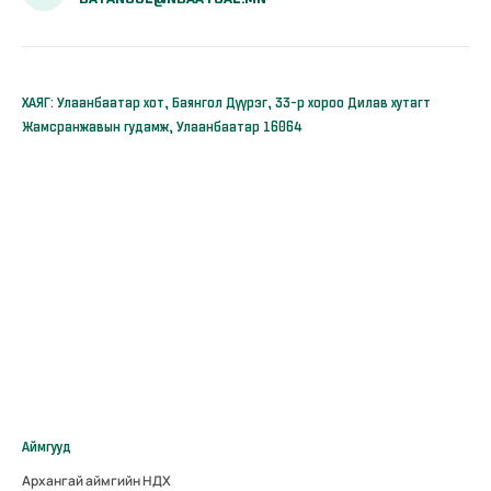
ХАЯГ: Улаанбаатар хот, Баянгол Дүүрэг, 33-р хороо Дилав хутагт
Жамсранжавын гудамж, Улаанбаатар 16064
Аймгууд
Архангай аймгийн НДХ