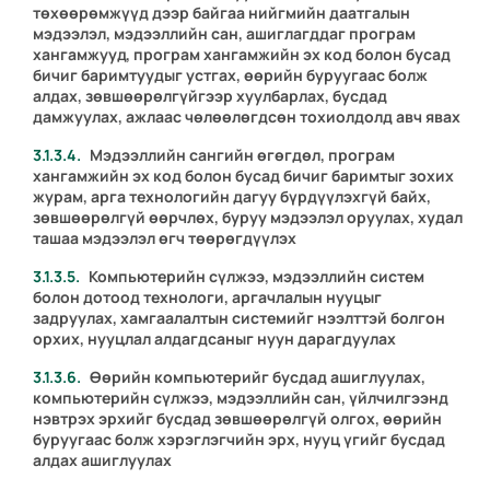
төхөөрөмжүүд дээр байгаа нийгмийн даатгалын
мэдээлэл, мэдээллийн сан, ашиглагддаг програм
хангамжууд, програм хангамжийн эх код болон бусад
бичиг баримтуудыг устгах, өөрийн буруугаас болж
алдах, зөвшөөрөлгүйгээр хуулбарлах, бусдад
дамжуулах, ажлаас чөлөөлөгдсөн тохиолдолд авч явах
Мэдээллийн сангийн өгөгдөл, програм
хангамжийн эх код болон бусад бичиг баримтыг зохих
журам, арга технологийн дагуу бүрдүүлэхгүй байх,
зөвшөөрөлгүй өөрчлөх, буруу мэдээлэл оруулах, худал
ташаа мэдээлэл өгч төөрөгдүүлэх
Компьютерийн сүлжээ, мэдээллийн систем
болон дотоод технологи, аргачлалын нууцыг
задруулах, хамгаалалтын системийг нээлттэй болгон
орхих, нууцлал алдагдсаныг нуун дарагдуулах
Өөрийн компьютерийг бусдад ашиглуулах,
компьютерийн сүлжээ, мэдээллийн сан, үйлчилгээнд
нэвтрэх эрхийг бусдад зөвшөөрөлгүй олгох, өөрийн
буруугаас болж хэрэглэгчийн эрх, нууц үгийг бусдад
алдах ашиглуулах