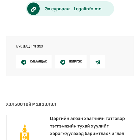
Эх сурвалж - Legalinfo.mn
БУСДАД ТҮГЭЭХ
ХУВААЛЦАХ
ЖИРГЭХ
ХОЛБООТОЙ МЭДЭЭЛЭЛ
Цэргийн албан хаагчийн тэтгэвэр
тэтгэмжийн тухай хуулийг
хэрэгжүүлэхэд баримтлах чиглэл