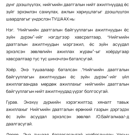
дүнг дээшлүүлэх, нийгмийн даатгалын нийт ажилтнуудад ёс
зүйг эрхэмлэн сахиулах, ажлын хариуцлагыг дээшлүүлэх
шаардлагыг үндэслэн ТУШААХ нь:
Нэг. “Нийгмийн даатгалын байгууллагын ажилтнуудын ёс
зүйн дүрэм”-ийг нэгдүгээр хавсралтаар, “Нийгмийн
даатгалын ажилтнуудын мэргэжил, ёс зүйн асуудал
эрхэлсэн зөвлөлийн ажиллах журам”-ыг хоёрдугаар
хавсралтаар тус тус шинэчлэн баталсугай.
Хоёр. Энэ тушаалаар баталсан .“Нийгмийн даатгалын
байгууллагын ажилтнуудын ёс зүйн дүрэм”-ийг үйл
ажиллагаандаа мөрдөж ажиллахыг нийгмийн даатгалын
байгууллагын нийт ажилтнуудад үүрэг болгосугай.
Гурав. Энэхүү дүрмийн хэрэгжилтэд хяналт тавьж
ажиллахыг Нийгмийн даатгалын ерөнхий газрын дэргэдэх
ёс зүйн асуудал эрхэлсэн зөвлөл /О.Байгалмаа/-д
даалгасугай.
Дөрөв. Энэ тушаал батлагдсантай холбогдуулан Улсын