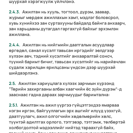
шуурхай хэрэгжүүлж үйлчлэнэ.
Ажилтан нь хууль, тогтоол, дүрэм, заавар,
журмыг мөрдөж ажиллахын хамт, мэдлэг боловсрол,
хувь хүнийхээ зан суртахууны байдалд байнга анхаарч,
зан харьцааны дутагдал гаргахгүй байхыг эрхэмлэн
ажиллана.
Ажилтан нь нийгмийн даатгалын асуудлаар
өргөдөл, санал хүсэлт тавьсан иргэдийг эелдгээр
хүлээн авч, тэдний хүсэлтийг анхааралтай сонсч,
түүний баримт бичиг, тавьсан хүсэлтийг нь нарийвчлан
судалж харилцан ярилцсаны үндсэн дээр шуурхай
шийдвэрлэнэ.
Ажилтан хариуцлага хүлээх зарчмын хүрээнд
“Төрийн захиргааны албан хаагчийн ёс зүйн дүрэм”-д
зааснаас гадна дараах зарчмуудыг баримтална:
Ажилтан нь ажил үүргээ гүйцэтгэхдээ ямарваа
нэгэн иргэн, байгууллагын эрх ашгийг илүүд үзэхгүй,
даатгуулагч, ажил олгогчийн хөдөлмөрийн хөлс,
түүнтэй адилтгах орлого, тэтгэвэр, тэтгэмж, төлбөртэй
холбогдолтой мэдээллийг нийтэд тараахгүй байх,