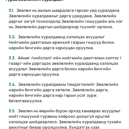
Зөвлөл нь ажлын шаардлага гарсан үед хуралдана.
Зөвлөлийн хуралдааныг дарга удирдана. Зөвлөлийн
даргыг эзгүй тохиолдолд Зөвлөлийн гишүүдийн аль нэг
нь Зөвлөлийн даргын шийдвэрээр түүнийг орлоно.
Зөвлөлийн хуралдаанд хэлэлцэх асуудлыг
Нийгмийн даатгалын ерөнхий газрын гишүүд болон
нарийн бичгийн дарга хариуцан оруулна.
Аймаг /нийслэл/-ийн нийгмийн даатгалын хэлтэс /
газар/-ийн дэргэдэх зөвлөлийн хуралдаанд хэлэлцэх
асуудлыг Зөвлөлийн дарга болон нарийн бичгийн
дарга хариуцан оруулна.
Зөвлөлийн хуралдааны тэмдэглэлийг Зөвлөлийн
нарийн бичгийн дарга хөтөлж, Зөвлөлийн дарга,
нарийн бичгийн дарга нар гарын үсэг зурж
баталгаажуулна.
Зөвлөл нь өөрийн бүрэн эрхэд хамаарах асуудлыг
нийт гишүүний гуравны хоёроос доошгүй ирцтэй
хэлэлцэж шийдвэрлэнэ. Зөвлөлийн хуралдаанд тухайн
ажилтныг биеэр оролцуулна. Хүндэтгэх үзэх