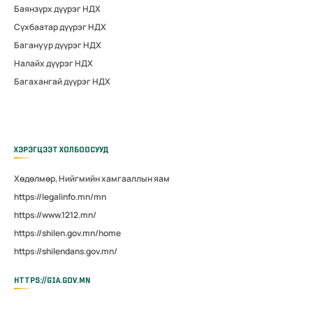
Баянзүрх дүүрэг НДХ
Сүхбаатар дүүрэг НДХ
Багануур дүүрэг НДХ
Налайх дүүрэг НДХ
Багахангай дүүрэг НДХ
ХЭРЭГЦЭЭТ ХОЛБООСУУД
Хөдөлмөр, Нийгмийн хамгааллын яам
https://legalinfo.mn/mn
https://www.1212.mn/
https://shilen.gov.mn/home
https://shilendans.gov.mn/
HTTPS://GIA.GOV.MN