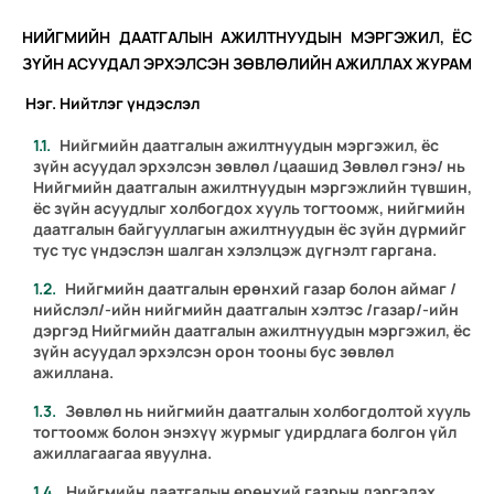
НИЙГМИЙН ДААТГАЛЫН АЖИЛТНУУДЫН МЭРГЭЖИЛ, ЁС
ЗҮЙН АСУУДАЛ ЭРХЭЛСЭН ЗӨВЛӨЛИЙН АЖИЛЛАХ ЖУРАМ
Нэг.
Нийтлэг үндэслэл
Нийгмийн даатгалын ажилтнуудын мэргэжил, ёс
зүйн асуудал эрхэлсэн зөвлөл /цаашид Зөвлөл гэнэ/ нь
Нийгмийн даатгалын ажилтнуудын мэргэжлийн түвшин,
ёс зүйн асуудлыг холбогдох хууль тогтоомж, нийгмийн
даатгалын байгууллагын ажилтнуудын ёс зүйн дүрмийг
тус тус үндэслэн шалган хэлэлцэж дүгнэлт гаргана.
Нийгмийн даатгалын ерөнхий газар болон аймаг /
нийслэл/-ийн нийгмийн даатгалын хэлтэс /газар/-ийн
дэргэд Нийгмийн даатгалын ажилтнуудын мэргэжил, ёс
зүйн асуудал эрхэлсэн орон тооны бус зөвлөл
ажиллана.
Зөвлөл нь нийгмийн даатгалын холбогдолтой хууль
тогтоомж болон энэхүү журмыг удирдлага болгон үйл
ажиллагаагаа явуулна.
Нийгмийн даатгалын ерөнхий газрын дэргэдэх