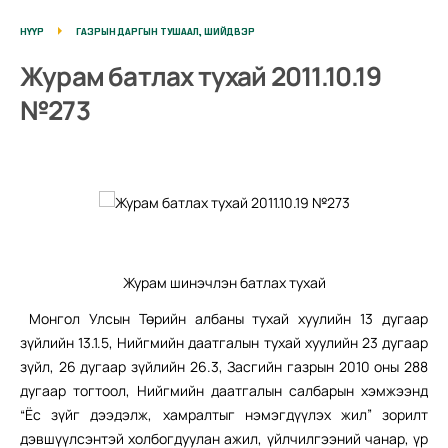
НҮҮР
ГАЗРЫН ДАРГЫН ТУШААЛ, ШИЙДВЭР
Журам батлах тухай 2011.10.19
№273
Журам шинэчлэн батлах тухай
Монгол Улсын Төрийн албаны тухай хуулийн 13 дугаар
зүйлийн 13.1.5, Нийгмийн даатгалын тухай хуулийн 23 дугаар
зүйл, 26 дугаар зүйлийн 26.3, Засгийн газрын 2010 оны 288
дугаар тогтоол, Нийгмийн даатгалын салбарын хэмжээнд
“Ёс зүйг дээдэлж, хамралтыг нэмэгдүүлэх жил” зорилт
дэвшүүлсэнтэй холбогдуулан ажил, үйлчилгээний чанар, үр