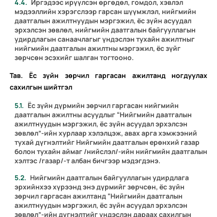
Иргэдээс ирүүлсэн өргөдөл, гомдол, хэвлэл
мэдээллийн хэрэгслээр гарсан шүүмжлэл, нийгмийн
даатгалын ажилтнуудын мэргэжил, ёс зүйн асуудал
эрхэлсэн зөвлөл, нийгмийн даатгалын байгууллагын
удирдлагын санаачлагыг үндэслэн тухайн ажилтныг
нийгмийн даатгалын ажилтны мэргэжил, ёс зүйг
зөрчсөн эсэхийг шалган тогтооно.
Тав. Ёс зүйн зөрчил гаргасан ажилтанд ногдуулах
сахилгын шийтгэл
Ёс зүйн дүрмийн зөрчил гаргасан нийгмийн
даатгалын ажилтны асуудлыг “Нийгмийн даатгалын
ажилтнуудын мэргэжил, ёс зүйн асуудал эрхэлсэн
зөвлөл”-ийн хурлаар хэлэлцэж, авах арга хэмжээний
тухай дүгнэлтийг Нийгмийн даатгалын ерөнхий газар
болон тухайн аймаг /нийслэл/-ийн нийгмийн даатгалын
хэлтэс /газар/-т албан бичгээр мэдэгдэнэ.
Нийгмийн даатгалын байгууллагын удирдлага
эрхийнхээ хүрээнд энэ дүрмийг зөрчсөн, ёс зүйн
зөрчил гаргасан ажилтанд “Нийгмийн даатгалын
ажилтнуудын мэргэжил, ёс зүйн асуудал эрхэлсэн
зөвлөл”-ийн дүгнэлтийг үндэслэн дараах сахилгын