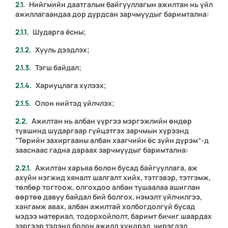
Нийгмийн даатгалын байгууллагын ажилтан нь үйл
ажиллагаандаа дор дурдсан зарчмуудыг баримтална:
Шударга ёсны;
Хууль дээдлэх;
Тэгш байдал;
Хариуцлага хүлээх;
Олон нийтэд үйлчлэх;
Ажилтан нь албан үүргээ мэргэжлийн өндөр
түвшинд шударгаар гүйцэтгэх зарчмын хүрээнд
“Төрийн захиргааны албан хаагчийн ёс зүйн дүрэм”-д
зааснаас гадна дараах зарчмуудыг баримтална:
Ажилтан харъяа болон бусад байгууллага, аж
ахуйн нэгжид хяналт шалгалт хийх, тэтгэвэр, тэтгэмж,
төлбөр тогтоож, олгохдоо албан тушаалаа ашиглан
өөртөө давуу байдал бий болгох, нэмэлт үйлчилгээ,
хангамж авах, албан ажилтай холбогдолгүй бусад
мэдээ материал, тодорхойлолт, баримт бичиг шаардах
зэргээр тэдэнд болон ажилд хүндрэл, чирэгдэл