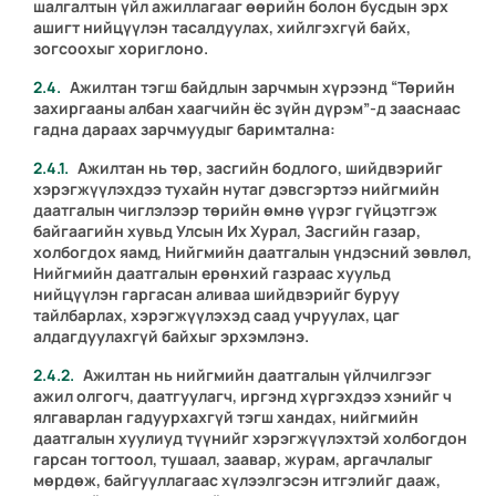
шалгалтын үйл ажиллагааг өөрийн болон бусдын эрх
ашигт нийцүүлэн тасалдуулах, хийлгэхгүй байх,
зогсоохыг хориглоно.
Ажилтан тэгш байдлын зарчмын хүрээнд “Төрийн
захиргааны албан хаагчийн ёс зүйн дүрэм”-д зааснаас
гадна дараах зарчмуудыг баримтална:
Ажилтан нь төр, засгийн бодлого, шийдвэрийг
хэрэгжүүлэхдээ тухайн нутаг дэвсгэртээ нийгмийн
даатгалын чиглэлээр төрийн өмнө үүрэг гүйцэтгэж
байгаагийн хувьд Улсын Их Хурал, Засгийн газар,
холбогдох яамд, Нийгмийн даатгалын үндэсний зөвлөл,
Нийгмийн даатгалын ерөнхий газраас хуульд
нийцүүлэн гаргасан аливаа шийдвэрийг буруу
тайлбарлах, хэрэгжүүлэхэд саад учруулах, цаг
алдагдуулахгүй байхыг эрхэмлэнэ.
Ажилтан нь нийгмийн даатгалын үйлчилгээг
ажил олгогч, даатгуулагч, иргэнд хүргэхдээ хэнийг ч
ялгаварлан гадуурхахгүй тэгш хандах, нийгмийн
даатгалын хуулиуд түүнийг хэрэгжүүлэхтэй холбогдон
гарсан тогтоол, тушаал, заавар, журам, аргачлалыг
мөрдөж, байгууллагаас хүлээлгэсэн итгэлийг дааж,