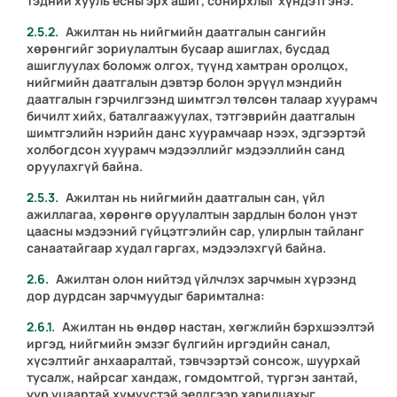
тэдний хууль ёсны эрх ашиг, сонирхлыг хүндэтгэнэ.
Ажилтан нь нийгмийн даатгалын сангийн
хөрөнгийг зориулалтын бусаар ашиглах, бусдад
ашиглуулах боломж олгох, түүнд хамтран оролцох,
нийгмийн даатгалын дэвтэр болон эрүүл мэндийн
даатгалын гэрчилгээнд шимтгэл төлсөн талаар хуурамч
бичилт хийх, баталгаажуулах, тэтгэврийн даатгалын
шимтгэлийн нэрийн данс хуурамчаар нээх, эдгээртэй
холбогдсон хуурамч мэдээллийг мэдээллийн санд
оруулахгүй байна.
Ажилтан нь нийгмийн даатгалын сан, үйл
ажиллагаа, хөрөнгө оруулалтын зардлын болон үнэт
цаасны мэдээний гүйцэтгэлийн сар, улирлын тайланг
санаатайгаар худал гаргах, мэдээлэхгүй байна.
Ажилтан олон нийтэд үйлчлэх зарчмын хүрээнд
дор дурдсан зарчмуудыг баримтална:
Ажилтан нь өндөр настан, хөгжлийн бэрхшээлтэй
иргэд, нийгмийн эмзэг бүлгийн иргэдийн санал,
хүсэлтийг анхааралтай, тэвчээртэй сонсож, шуурхай
тусалж, найрсаг хандаж, гомдомтгой, түргэн зантай,
уур уцаартай хүмүүстэй эелдгээр харилцахыг