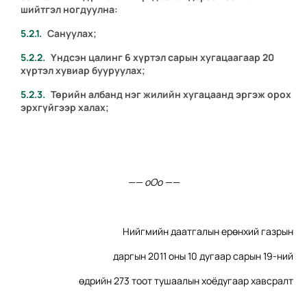
шийтгэл ногдуулна:
Сануулах;
Үндсэн цалинг 6 хүртэл сарын хугацаагаар 20
хүртэл хувиар бууруулах;
Төрийн албанд нэг жилийн хугацаанд эргэж орох
эрхгүйгээр халах;
—— оОо ——
Нийгмийн даатгалын ерөнхий газрын
даргын 2011 оны 10 дугаар сарын 19-ний
өдрийн 273 тоот тушаалын хоёдугаар хавсралт