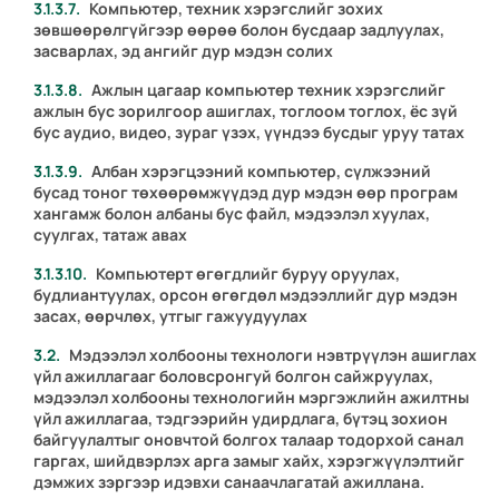
Компьютер, техник хэрэгслийг зохих
зөвшөөрөлгүйгээр өөрөө болон бусдаар задлуулах,
засварлах, эд ангийг дур мэдэн солих
Ажлын цагаар компьютер техник хэрэгслийг
ажлын бус зорилгоор ашиглах, тоглоом тоглох, ёс зүй
бус аудио, видео, зураг үзэх, үүндээ бусдыг уруу татах
Албан хэрэгцээний компьютер, сүлжээний
бусад тоног төхөөрөмжүүдэд дур мэдэн өөр програм
хангамж болон албаны бус файл, мэдээлэл хуулах,
суулгах, татаж авах
Компьютерт өгөгдлийг буруу оруулах,
будлиантуулах, орсон өгөгдөл мэдээллийг дур мэдэн
засах, өөрчлөх, утгыг гажуудуулах
Мэдээлэл холбооны технологи нэвтрүүлэн ашиглах
үйл ажиллагааг боловсронгуй болгон сайжруулах,
мэдээлэл холбооны технологийн мэргэжлийн ажилтны
үйл ажиллагаа, тэдгээрийн удирдлага, бүтэц зохион
байгуулалтыг оновчтой болгох талаар тодорхой санал
гаргах, шийдвэрлэх арга замыг хайх, хэрэгжүүлэлтийг
дэмжих зэргээр идэвхи санаачлагатай ажиллана.