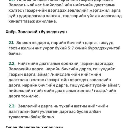
Зөвлөл нь аймаг /нийслэл/-ийн нийгмийн даатгалын
хэлтэс /газар/-ийн дэргэдэх зөвлөлийг мэргэжил, арга
зүйн удирдлагаар хангаж, тэдгээрийн үйл ажиллагаанд
хяналт тавьж ажиллана.
Хоёр. Зөвлөлийн бүрэлдэхүүн
Зөвлөл нь дарга, нарийн бичгийн дарга, гишүүд
гэсэн ажлын чиг үүрэг бүхий 5-7 хүний бүрэлдэхүүнтэй
байна.
Нийгмийн даатгалын ерөнхий газрын дэргэдэх
Зөвлөлийн дарга, нарийн бичгийн дарга, гишүүдийг
Газрын дарга, аймаг /нийслэл/-ийн нийгмийн
даатгалын хэлтэс /газар/-ийн дэргэдэх зөвлөлийн
дарга, нарийн бичгийн дарга, гишүүдийг тухайн аймаг,
нийслэлийн нийгмийн даатгалын хэлтэс / газар/-ийн
дарга томилно.
Зөвлөлийн дарга нь тухайн шатны нийгмийн
даатгалын байгууллагын даргаас бусад албан
тушаалтан байж болно.
Гурав.Зөвлөлийн хуралдаан