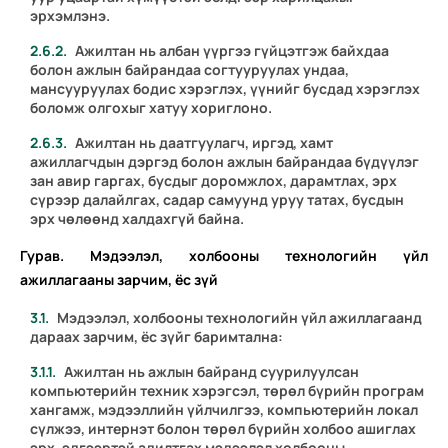
эрхэмлэнэ.
Ажилтан нь албан үүргээ гүйцэтгэж байхдаа
болон ажлын байрандаа согтууруулах ундаа,
мансууруулах бодис хэрэглэх, үүнийг бусдад хэрэглэх
боломж олгохыг хатуу хориглоно.
Ажилтан нь даатгуулагч, иргэд, хамт
ажиллагчдын дэргэд болон ажлын байрандаа бүдүүлэг
зан авир гаргах, бусдыг доромжлох, дарамтлах, эрх
сүрээр далайлгах, садар самуунд уруу татах, бусдын
эрх чөлөөнд халдахгүй байна.
Гурав. Мэдээлэл, холбооны технологийн үйл
ажиллагааны зарчим, ёс зүй
Мэдээлэл, холбооны технологийн үйл ажиллагаанд
дараах зарчим, ёс зүйг баримтална:
Ажилтан нь ажлын байранд суурилуулсан
компьютерийн техник хэрэгсэл, төрөл бүрийн програм
хангамж, мэдээллийн үйлчилгээ, компьютерийн локал
сүлжээ, интернэт болон төрөл бүрийн холбоо ашиглах
эрх, эдгээртэй адилтгах мэдээлэл холбооны