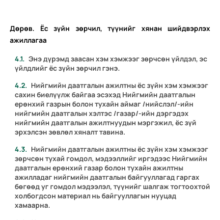
Дөрөв. Ёс зүйн зөрчил, түүнийг хянан шийдвэрлэх
ажиллагаа
Энэ дүрэмд заасан хэм хэмжээг зөрчсөн үйлдэл, эс
үйлдлийг ёс зүйн зөрчил гэнэ.
Нийгмийн даатгалын ажилтны ёс зүйн хэм хэмжээг
сахин биелүүлж байгаа эсэхэд Нийгмийн даатгалын
ерөнхий газрын болон тухайн аймаг /нийслэл/-ийн
нийгмийн даатгалын хэлтэс /газар/-ийн дэргэдэх
нийгмийн даатгалын ажилтнуудын мэргэжил, ёс зүй
эрхэлсэн зөвлөл хяналт тавина.
Нийгмийн даатгалын ажилтны ёс зүйн хэм хэмжээг
зөрчсөн тухай гомдол, мэдээллийг иргэдээс Нийгмийн
даатгалын ерөнхий газар болон тухайн ажилтны
ажилладаг нийгмийн даатгалын байгууллагад гаргах
бөгөөд уг гомдол мэдээлэл, түүнийг шалгаж тогтоохтой
холбогдсон материал нь байгууллагын нууцад
хамаарна.