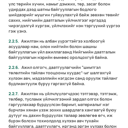
улс төрийн хүчин, намыг дэмжих, төр, засаг болон
удирдах дээд шатны байгууллагын бодлого
шийдвэрийг мушгин гуйвуулахгүй байж зөвхөн төвийг
сахих, нийгмийн даатгалын үйлчилгээг иргэдэд
чирэгдэлгүй хүргэж, үйлчлэхийг нэн тэргүүний үүргээ
гэж үзнэ.
Ажилтан нь албан үүрэгтэйгээ холбоогүй
асуудлаар нам, олон нийтийн болон шашны
байгууллагын үйл ажиллагаанд Нийгмийн даатгалын
байгууллагын нэрийн өмнөөс оролцохгүй байна.
Ажил олгогч, даатгуулагчийн “шимтгэл
төлөлтийн тайлан тооцооны хуудас”-ыг шалгахгүй
хүлээн авч, мэдээллийн нэгдсэн санд оруулж тайланг
будлиантуулж буруу гаргахгүй байна.
Ажилтан нь
үйлчлүүлэгчдээс
тэтгэвэр, тэтгэмж,
төлбөр, тусламж үйлчилгээний зардал олгох болон
гаргуулахаар бүрдүүлсэн баримт, материалыг нэг
бүрчлэн хянан үзэж зохих шаардлага хангаагүй буюу
дутууг нь дахин бүрдүүлэх талаар зөвлөгөө өгч, иж
бүрэн болсон тохиолдолд хүлээн авч тухайн
байгууллага, даатгуулагч, иргэнд эргэн уулзах болон