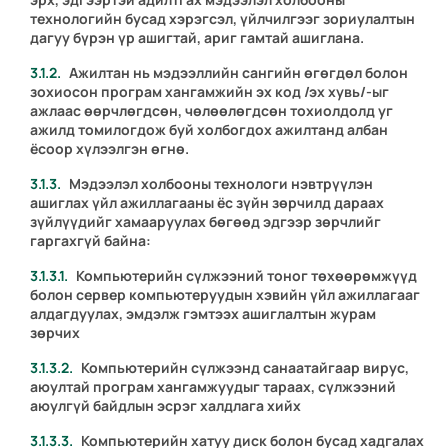
технологийн бусад хэрэгсэл, үйлчилгээг зориулалтын
дагуу бүрэн үр ашигтай, ариг гамтай ашиглана.
Ажилтан нь мэдээллийн сангийн өгөгдөл болон
зохиосон програм хангамжийн эх код /эх хувь/-ыг
ажлаас өөрчлөгдсөн, чөлөөлөгдсөн тохиолдолд
уг
ажилд томилогдож буй холбогдох ажилтанд албан
ёсоор х
үлээлгэн өгнө.
Мэдээлэл холбооны технологи нэвтрүүлэн
ашиглах үйл ажиллагааны ёс зүйн зөрчилд дараах
зүйлүүдийг хамааруулах бөгөөд эдгээр зөрчлийг
гаргахгүй байна:
Компьютерийн сүлжээний тоног төхөөрөмжүүд
болон сервер компьютеруудын хэвийн үйл ажиллагааг
алдагдуулах, эмдэлж гэмтээх ашиглалтын журам
зөрчих
Компьютерийн сүлжээнд санаатайгаар вирус,
аюултай програм хангамжуудыг тараах, сүлжээний
аюулгүй байдлын эсрэг халдлага хийх
Компьютерийн хатуу диск болон бусад хадгалах