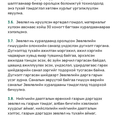
шалтгаанаар биеэр оролцож боломжгүй тохиолдолд
энэ тухай тэмдэглэл хөтлөн хурлыг үргэлжлүүлэн
явуулна.
Зөвлөл нь ирүүлсэн өргөдөл гомдол, материалыг
хүлээн авснаас хойш 30 хоногт багтаан хуралдаанаараа
хэлэлцэнэ.
Зөвлөл нь хуралдаанд оролцсон Зөвлөлийн
гишүүдийн олонхийн саналд үндэслэн дүгнэлт гаргана.
Дүгнэлтэд тухайн ажилтан мэргэжил, ажил хэргийн
чадварын хувьд ямар түвшинд байгаа, эрхэлсэн
ажилдаа тэнцэх эсэх, ёс зүйн зөрчил гаргасан байдал,
цаашид ажиллуулах эсэх, үндэслэл, удирдлагаас гарах
шийдвэрийн санал зэргийг тодорхой тусгасан байна.
Дүгнэлт гаргасан шийдвэрт Зөвлөлийн дарга гарын
үсэг зурна. Саналын зөрүүтэй байгаа гишүүн өөрийн
саналыг Зөвлөлийн хуралдааны тэмдэглэлд тодорхой
бичүүлнэ.
Нийгмийн даатгалын ерөнхий газрын дэргэдэх
зөвлөл нь газрын тэмдэг, албан бичгийн хэвлэмэл
хуудсыг аймаг, нийслэлийн нийгмийн даатгалын
хэлтэс, газрын дэргэдэх зөвлөл нь тухайн аймаг,