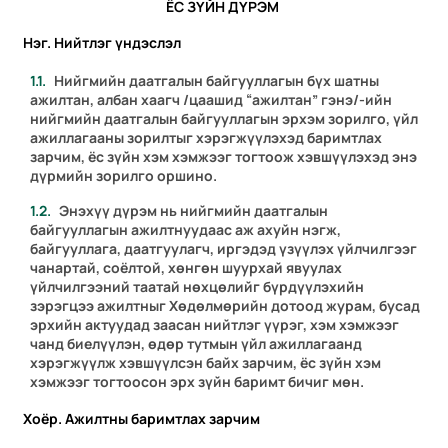
ЁС ЗҮЙН ДҮРЭМ
Нэг. Нийтлэг үндэслэл
Нийгмийн даатгалын байгууллагын бүх шатны
ажилтан, албан хаагч /цаашид “ажилтан” гэнэ/-ийн
нийгмийн даатгалын байгууллагын эрхэм зорилго, үйл
ажиллагааны зорилтыг хэрэгжүүлэхэд баримтлах
зарчим, ёс зүйн хэм хэмжээг тогтоож хэвшүүлэхэд энэ
дүрмийн зорилго оршино.
Энэхүү дүрэм нь нийгмийн даатгалын
байгууллагын ажилтнуудаас аж ахуйн нэгж,
байгууллага, даатгуулагч, иргэдэд үзүүлэх үйлчилгээг
чанартай, соёлтой, хөнгөн шуурхай явуулах
үйлчилгээний таатай нөхцөлийг бүрдүүлэхийн
зэрэгцээ ажилтныг Хөдөлмөрийн дотоод журам, бусад
эрхийн актуудад заасан нийтлэг үүрэг, хэм хэмжээг
чанд биелүүлэн, өдөр тутмын үйл ажиллагаанд
хэрэгжүүлж хэвшүүлсэн байх зарчим, ёс зүйн хэм
хэмжээг тогтоосон эрх зүйн баримт бичиг мөн.
Хоёр. Ажилтны баримтлах зарчим