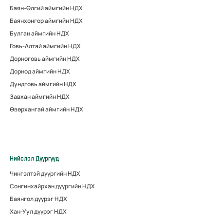
Баян-Өлгий аймгийн НДХ
Баянхонгор аймгийн НДХ
Булган аймгийн НДХ
Говь-Алтай аймгийн НДХ
Дорноговь аймгийн НДХ
Дорнод аймгийн НДХ
Дундговь аймгийн НДХ
Завхан аймгийн НДХ
Өвөрхангай аймгийн НДХ
Нийслэл Дүүргүүд
Чингэлтэй дүүргийн НДХ
Сонгинхайрхан дүүргийн НДХ
Баянгол дүүрэг НДХ
Хан-Уул дүүрэг НДХ