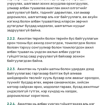
учруулах, шалгавал зохих асуудлаа орхигдуулах,
улмаар албан тушаалаа ашиглан ажил олгогчийг
шалгуулахгүй байх, тэднийг дарамтлах, хэл амаар
доромжлох, шалгалтаар аль нэг байгууллага, аж ахуйн
нэгжид болон албан тушаалтанд илэрсэн зөрчил
дутагдлыг бусдад мэдээлэх, шалгалтын нууцыг
задруулахгүй байна.
Ажилтан төрийн болон төрийн бус байгууллагын
орон тооны бус ажилд сонгогдож, томилогдож болох
боловч тэрхүү сонгуулиар болон томилогдсон ажил
албан тушаал нь үндсэн ажлын албан үүргээ
гүйцэтгэхэд саад учруулахгүй байхаар зохион
байгуулагдсан байна.
Ажилтан нь тухайн шатны болон удирдах дээд
байгууллагаас гаргахаар бэлтгэж буй аливаа
шийдвэрийн төслийг хууль бусаар олж авахыг оролдох,
түүнийг бусдад өгөх, өөрөө санаачилсан, хийсэн
мэтээр сайрхан ярих, мэдээлэл тараах, бусад ажилтныг
үндэслэлгүй гүтгэх, нэр хүндэд нь халдах,
доромжлохыг хориглоно.
Ажилтан нь албан үүргээ гүйцэтгэхдээ аль нэг