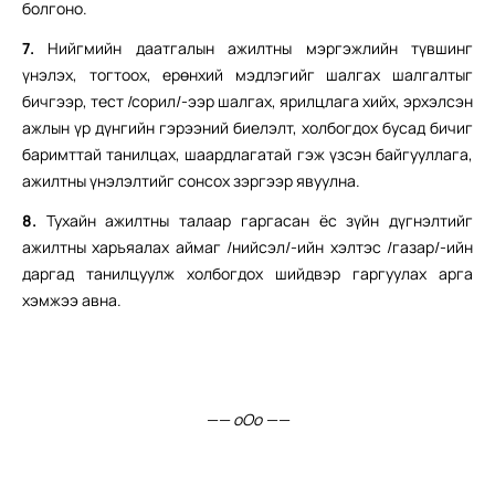
болгоно.
7.
Нийгмийн даатгалын ажилтны мэргэжлийн түвшинг
үнэлэх, тогтоох, ерөнхий мэдлэгийг шалгах шалгалтыг
бичгээр, тест /сорил/-ээр шалгах, ярилцлага хийх, эрхэлсэн
ажлын үр дүнгийн гэрээний биелэлт, холбогдох бусад бичиг
баримттай танилцах, шаардлагатай гэж үзсэн байгууллага,
ажилтны үнэлэлтийг сонсох зэргээр явуулна.
8.
Тухайн ажилтны талаар гаргасан ёс зүйн дүгнэлтийг
ажилтны харъяалах аймаг /нийсэл/-ийн хэлтэс /газар/-ийн
даргад танилцуулж холбогдох шийдвэр гаргуулах арга
хэмжээ авна.
—— оОо ——