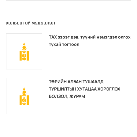
ХОЛБООТОЙ МЭДЭЭЛЭЛ
ТАХ зэрэг дэв, түүний нэмэгдэл олгох
тухай тогтоол
ТӨРИЙН АЛБАН ТУШААЛД
ТУРШИЛТЫН ХУГАЦАА ХЭРЭГЛЭХ
БОЛЗОЛ, ЖУРАМ