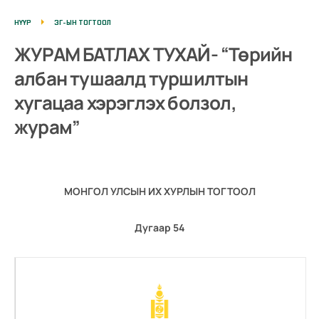
НҮҮР
ЗГ-ЫН ТОГТООЛ
ЖУРАМ БАТЛАХ ТУХАЙ- “Төрийн
албан тушаалд туршилтын
хугацаа хэрэглэх болзол,
журам”
МОНГОЛ УЛСЫН ИХ ХУРЛЫН ТОГТООЛ
Дугаар 54