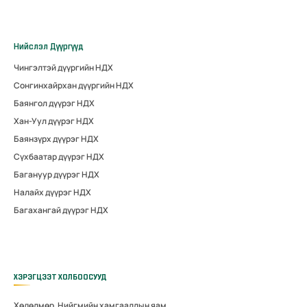
Нийслэл Дүүргүүд
Чингэлтэй дүүргийн НДХ
Сонгинхайрхан дүүргийн НДХ
Баянгол дүүрэг НДХ
Хан-Уул дүүрэг НДХ
Баянзүрх дүүрэг НДХ
Сүхбаатар дүүрэг НДХ
Багануур дүүрэг НДХ
Налайх дүүрэг НДХ
Багахангай дүүрэг НДХ
ХЭРЭГЦЭЭТ ХОЛБООСУУД
Хөдөлмөр, Нийгмийн хамгааллын яам