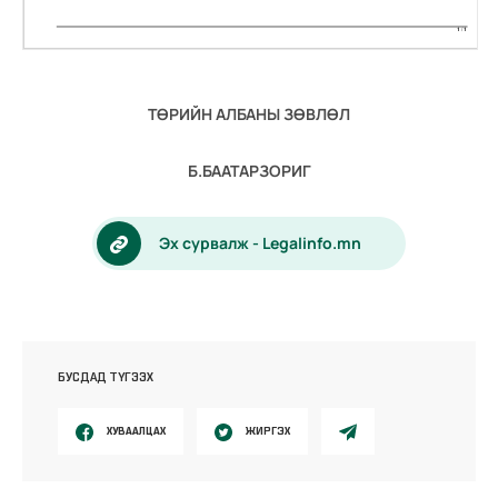
ТӨРИЙН АЛБАНЫ ЗӨВЛӨЛ
Б.БААТАРЗОРИГ
Эх сурвалж - Legalinfo.mn
БУСДАД ТҮГЭЭХ
ХУВААЛЦАХ
ЖИРГЭХ