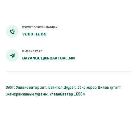
ХЭРЭГЛЭГЧИЙН ЛАВЛАХ
7200-1289
И-МЭЙЛ ХАЯГ
BAYANGOL@NDAATGAL.MN
ХАЯГ: Улаанбаатар хот, Баянгол Дүүрэг, 33-р хороо Дилав хутагт
Жамсранжавын гудамж, Улаанбаатар 16064