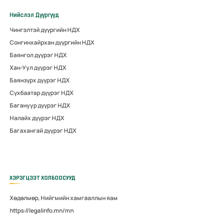
Нийслэл Дүүргүүд
Чингэлтэй дүүргийн НДХ
Сонгинхайрхан дүүргийн НДХ
Баянгол дүүрэг НДХ
Хан-Уул дүүрэг НДХ
Баянзүрх дүүрэг НДХ
Сүхбаатар дүүрэг НДХ
Багануур дүүрэг НДХ
Налайх дүүрэг НДХ
Багахангай дүүрэг НДХ
ХЭРЭГЦЭЭТ ХОЛБООСУУД
Хөдөлмөр, Нийгмийн хамгааллын яам
https://legalinfo.mn/mn