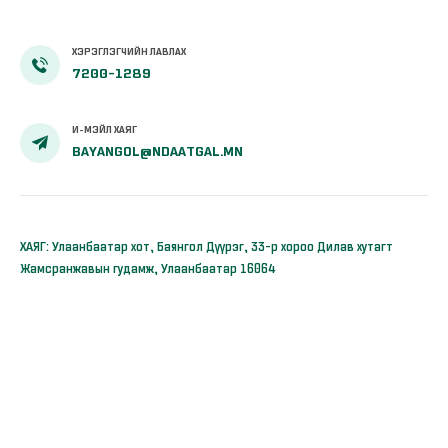
ХЭРЭГЛЭГЧИЙН ЛАВЛАХ
7200-1289
И-МЭЙЛ ХАЯГ
BAYANGOL@NDAATGAL.MN
ХАЯГ: Улаанбаатар хот, Баянгол Дүүрэг, 33-р хороо Дилав хутагт
Жамсранжавын гудамж, Улаанбаатар 16064