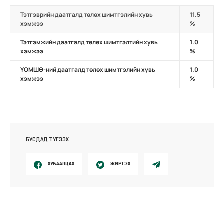
Тэтгэврийн даатгалд төлөх шимтгэлийн хувь
11.5
хэмжээ
%
Тэтгэмжийн даатгалд төлөх шимтгэлтийн хувь
1.0
хэмжээ
%
ҮОМШӨ-ний даатгалд төлөх шимтгэлийн хувь
1.0
хэмжээ
%
БУСДАД ТҮГЭЭХ
ХУВААЛЦАХ
ЖИРГЭХ