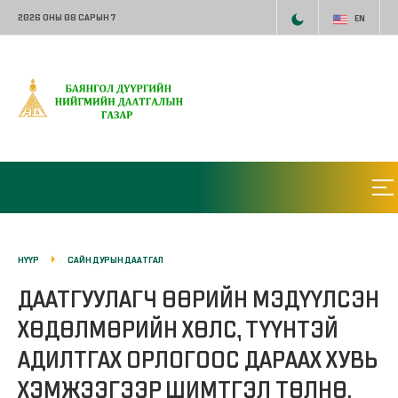
2026 ОНЫ 08 САРЫН 7
EN
НҮҮР
САЙН ДУРЫН ДААТГАЛ
ДААТГУУЛАГЧ ӨӨРИЙН МЭДҮҮЛСЭН
ХӨДӨЛМӨРИЙН ХӨЛС, ТҮҮНТЭЙ
АДИЛТГАХ ОРЛОГООС ДАРААХ ХУВЬ
ХЭМЖЭЭГЭЭР ШИМТГЭЛ ТӨЛНӨ.