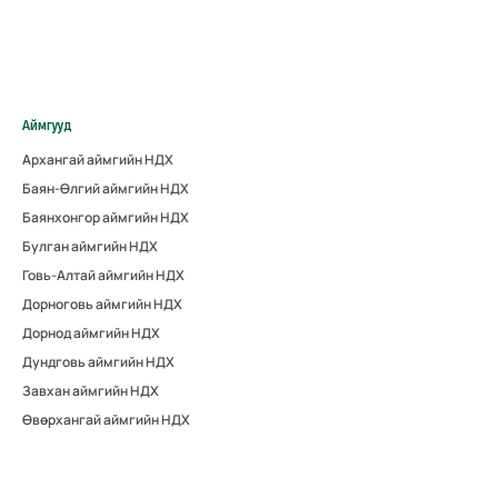
Аймгууд
Архангай аймгийн НДХ
Баян-Өлгий аймгийн НДХ
Баянхонгор аймгийн НДХ
Булган аймгийн НДХ
Говь-Алтай аймгийн НДХ
Дорноговь аймгийн НДХ
Дорнод аймгийн НДХ
Дундговь аймгийн НДХ
Завхан аймгийн НДХ
Өвөрхангай аймгийн НДХ