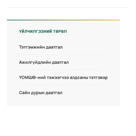
ҮЙЛЧИЛГЭЭНИЙ ТӨРӨЛ
Тэтгэмжийн даатгал
Ажилгүйдлийн даатгал
ҮОМШӨ-ний тэжээгчээ алдсаны тэтгэвэр
Сайн дурын даатгал