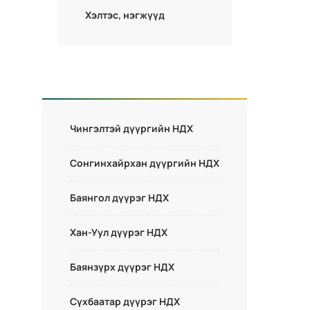
Хэлтэс, нэгжүүд
Чингэлтэй дүүргийн НДХ
Сонгинхайрхан дүүргийн НДХ
Баянгол дүүрэг НДХ
Хан-Уул дүүрэг НДХ
Баянзүрх дүүрэг НДХ
Сүхбаатар дүүрэг НДХ