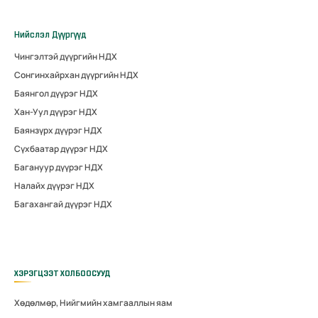
Нийслэл Дүүргүүд
Чингэлтэй дүүргийн НДХ
Сонгинхайрхан дүүргийн НДХ
Баянгол дүүрэг НДХ
Хан-Уул дүүрэг НДХ
Баянзүрх дүүрэг НДХ
Сүхбаатар дүүрэг НДХ
Багануур дүүрэг НДХ
Налайх дүүрэг НДХ
Багахангай дүүрэг НДХ
ХЭРЭГЦЭЭТ ХОЛБООСУУД
Хөдөлмөр, Нийгмийн хамгааллын яам