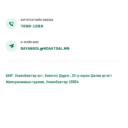
ХЭРЭГЛЭГЧИЙН ЛАВЛАХ
7200-1289
И-МЭЙЛ ХАЯГ
BAYANGOL@NDAATGAL.MN
ХАЯГ: Улаанбаатар хот, Баянгол Дүүрэг, 33-р хороо Дилав хутагт
Жамсранжавын гудамж, Улаанбаатар 16064