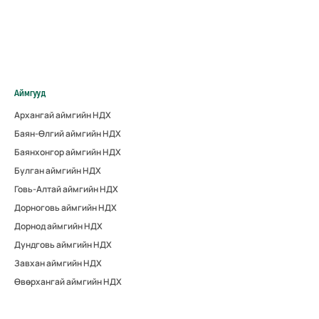
Аймгууд
Архангай аймгийн НДХ
Баян-Өлгий аймгийн НДХ
Баянхонгор аймгийн НДХ
Булган аймгийн НДХ
Говь-Алтай аймгийн НДХ
Дорноговь аймгийн НДХ
Дорнод аймгийн НДХ
Дундговь аймгийн НДХ
Завхан аймгийн НДХ
Өвөрхангай аймгийн НДХ