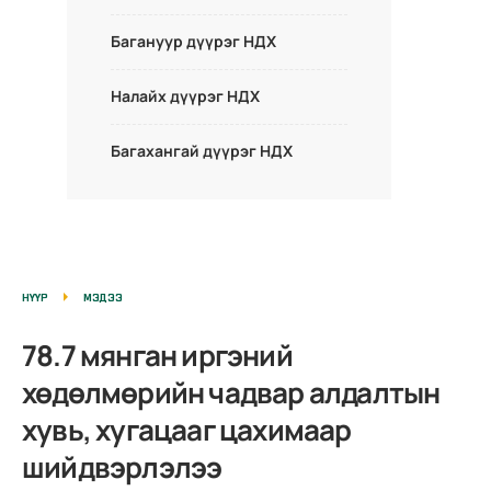
Багануур дүүрэг НДХ
Налайх дүүрэг НДХ
Багахангай дүүрэг НДХ
НҮҮР
МЭДЭЭ
78.7 мянган иргэний
хөдөлмөрийн чадвар алдалтын
хувь, хугацааг цахимаар
шийдвэрлэлээ