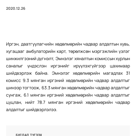
2020.12.26
Иргэн, даатгуулагчийн хөдөлмөрийн чадвар алдалтын хувь,
хугацааг амбулаторийн карт, төрөлжсөн мэргэжлийн үзлэг
шинжилгээний дүгнэлт, Эмнэлэг хяналтын комиссын хурлын
саналыг үндэслэн иргэнийг ирүүлэхгүйгээр цахимаар
шийдвэрлэж байна. Эмнэлэг хөдөлмөрийн магадлах 31
комисс 9.3 мянган иргэний хөдөлмөрийн чадвар алдалтыг
шинээр тогтоож, 63.3 мянган хөдөлмөрийн чадвар алдалтыг
сунгаж, 6.1 мянган иргэний хөдөлмөрийн чадвар алдалтыг
цуцлан, нийт 78.7 мянган иргэний хөдөлмөрийн чадвар
алдалтыг шийдвэрлэлээ.
БУСДАД ТҮГЭЭХ