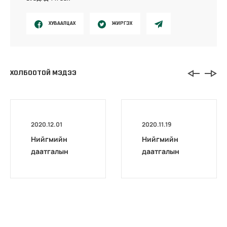
ХУВААЛЦАХ
ЖИРГЭХ
ХОЛБООТОЙ МЭДЭЭ
2020.12.01
2020.11.19
Нийгмийн
Нийгмийн
даатгалын
даатгалын
хэлтсүүдийн
хэлтсүүдтэй
шуудангийн
холбоо барих
хаяг
жагсаалт