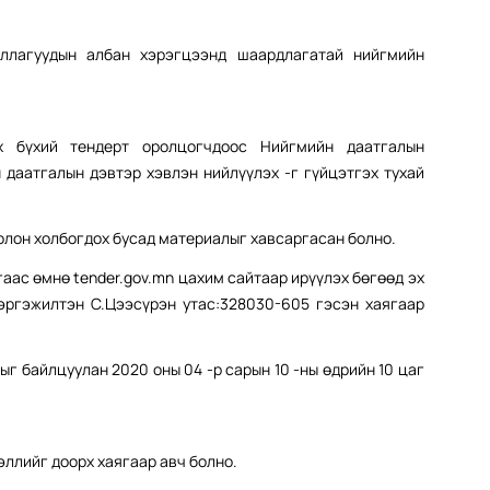
уллагуудын албан хэрэгцээнд шаардлагатай нийгмийн
х бүхий тендерт оролцогчдоос Нийгмийн даатгалын
даатгалын дэвтэр хэвлэн нийлүүлэх -г гүйцэтгэх тухай
болон холбогдох бусад материалыг хавсаргасан болно.
гаас өмнө tender.gov.mn цахим сайтаар ирүүлэх бөгөөд эх
ргэжилтэн С.Цээсүрэн утас:328030-605 гэсэн хаягаар
г байлцуулан 2020 оны 04 -р сарын 10 -ны өдрийн 10 цаг
ллийг доорх хаягаар авч болно.