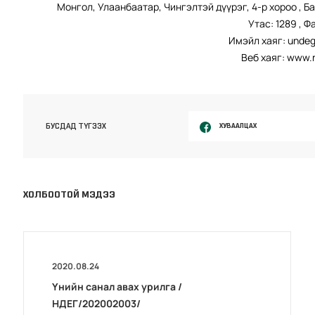
Монгол, Улаанбаатар, Чингэлтэй дүүрэг, 4-р хороо , Б
Утас: 1289 , Ф
Имэйл хаяг: unde
Веб хаяг: www.
ХУВААЛЦАХ
БУСДАД ТҮГЭЭХ
ХОЛБООТОЙ МЭДЭЭ
2020.08.24
Үнийн санал авах урилга /
НДЕГ/202002003/