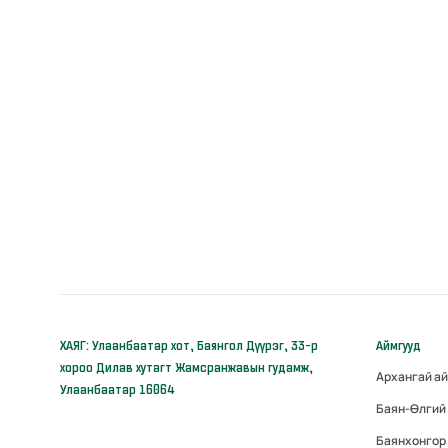
ХАЯГ: Улаанбаатар хот, Баянгол Дүүрэг, 33-р
Аймгууд
хороо Дилав хутагт Жамсранжавын гудамж,
Архангай а
Улаанбаатар 16064
Баян-Өлгий
Баянхонгор