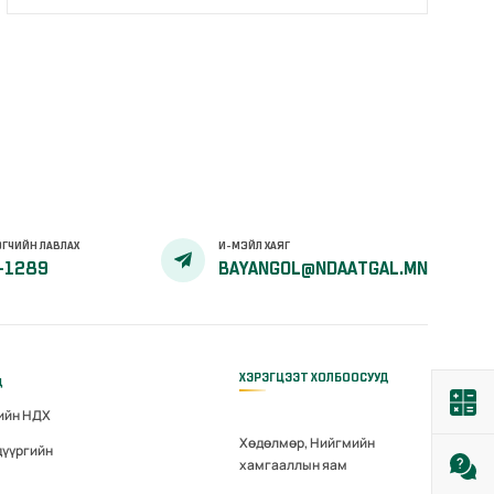
ГЧИЙН ЛАВЛАХ
И-МЭЙЛ ХАЯГ
-1289
BAYANGOL@NDAATGAL.MN
ХЭРЭГЦЭЭТ ХОЛБООСУУД
д
гийн НДХ
Хөдөлмөр, Нийгмийн
дүүргийн
хамгааллын яам