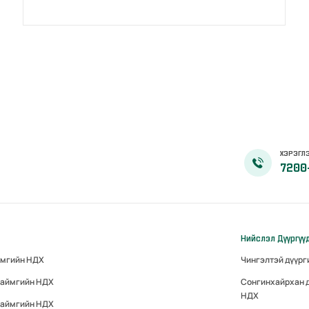
ХЭРЭГЛЭ
7200
Нийслэл Дүүргүү
ймгийн НДХ
Чингэлтэй дүүр
 аймгийн НДХ
Сонгинхайрхан 
НДХ
 аймгийн НДХ