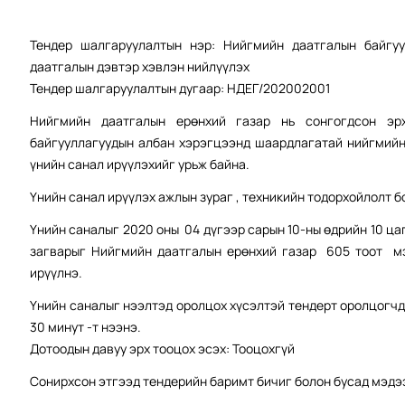
Тендер шалгаруулалтын нэр: Нийгмийн даатгалын байгу
даатгалын дэвтэр хэвлэн нийлүүлэх
Тендер шалгаруулалтын дугаар: НДЕГ/202002001
Нийгмийн даатгалын ерөнхий газар нь сонгогдсон эр
байгууллагуудын албан хэрэгцээнд шаардлагатай нийгмийн 
үнийн санал ирүүлэхийг урьж байна.
Үнийн санал ирүүлэх ажлын зураг , техникийн тодорхойлолт 
Үнийн саналыг 2020 оны 04 дүгээр сарын 10-ны өдрийн 10 ца
загварыг Нийгмийн даатгалын ерөнхий газар 605 тоот мэ
ирүүлнэ.
Үнийн саналыг нээлтэд оролцох хүсэлтэй тендерт оролцогчды
30 минут -т нээнэ.
Дотоодын давуу эрх тооцох эсэх: Тооцохгүй
Сонирхсон этгээд тендерийн баримт бичиг болон бусад мэдээ