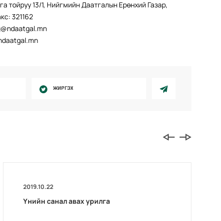
ага тойруу 13/1, Нийгмийн Даатгалын Ерөнхий Газар,
акс: 321162
g@ndaatgal.mn
ndaatgal.mn
ЖИРГЭХ
2019.10.22
Үнийн санал авах урилга