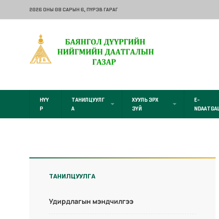
2026 ОНЫ 08 САРЫН 6
, ПҮРЭВ ГАРАГ
НҮҮ
ТАНИЛЦУУЛГ
ХУУЛЬ ЭРХ
E-
Р
А
ЗҮЙ
NDAATGA
ТАНИЛЦУУЛГА
Удирдлагын мэндчилгээ