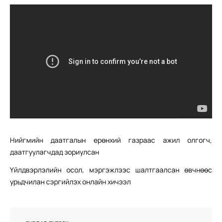
Нийгмийн даатгалын ерөнхий газраас ажил олгогч,
даатгуулагчдад зориулсан
Үйлдвэрлэлийн осол, мэргэжлээс шалтгаалсан өвчнөөс
урьдчилан сэргийлэх онлайн хичээл