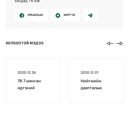
БУСДАД ТҮГЭЭХ
ХУВААЛЦАХ
ЖИРГЭХ
ХОЛБООТОЙ МЭДЭЭ
2020.12.26
2020.12.01
78.7 мянган
Нийгмийн
иргэний
даатгалын
хөдөлмөрийн
хэлтсүүдийн
чадвар
шуудангийн
алдалтын хувь,
хаяг
хугацааг
цахимаар