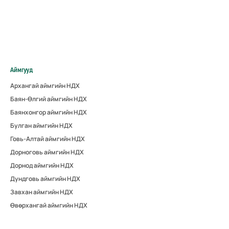
Аймгууд
Архангай аймгийн НДХ
Баян-Өлгий аймгийн НДХ
Баянхонгор аймгийн НДХ
Булган аймгийн НДХ
Говь-Алтай аймгийн НДХ
Дорноговь аймгийн НДХ
Дорнод аймгийн НДХ
Дундговь аймгийн НДХ
Завхан аймгийн НДХ
Өвөрхангай аймгийн НДХ