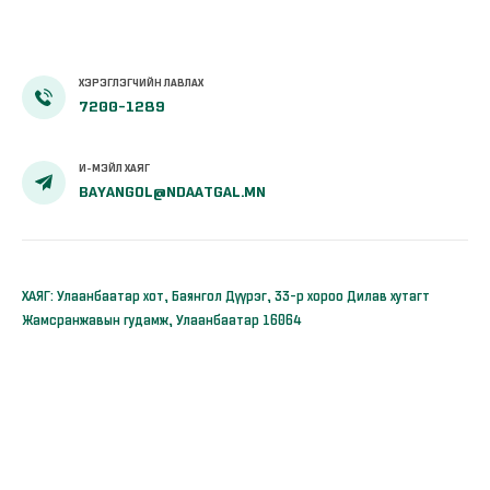
шийдвэрлэлээ
ХЭРЭГЛЭГЧИЙН ЛАВЛАХ
7200-1289
И-МЭЙЛ ХАЯГ
BAYANGOL@NDAATGAL.MN
ХАЯГ: Улаанбаатар хот, Баянгол Дүүрэг, 33-р хороо Дилав хутагт
Жамсранжавын гудамж, Улаанбаатар 16064