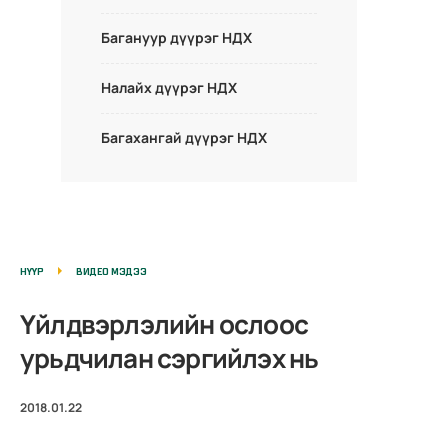
Багануур дүүрэг НДХ
Налайх дүүрэг НДХ
Багахангай дүүрэг НДХ
НҮҮР
ВИДЕО МЭДЭЭ
Үйлдвэрлэлийн ослоос
урьдчилан сэргийлэх нь
2018.01.22