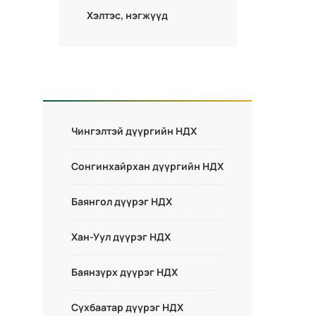
Хэлтэс, нэгжүүд
Чингэлтэй дүүргийн НДХ
Сонгинхайрхан дүүргийн НДХ
Баянгол дүүрэг НДХ
Хан-Уул дүүрэг НДХ
Баянзүрх дүүрэг НДХ
Сүхбаатар дүүрэг НДХ