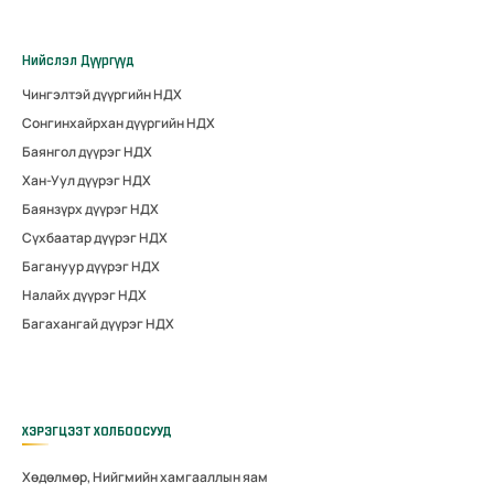
Нийслэл Дүүргүүд
Чингэлтэй дүүргийн НДХ
Сонгинхайрхан дүүргийн НДХ
Баянгол дүүрэг НДХ
Хан-Уул дүүрэг НДХ
Баянзүрх дүүрэг НДХ
Сүхбаатар дүүрэг НДХ
Багануур дүүрэг НДХ
Налайх дүүрэг НДХ
Багахангай дүүрэг НДХ
ХЭРЭГЦЭЭТ ХОЛБООСУУД
Хөдөлмөр, Нийгмийн хамгааллын яам