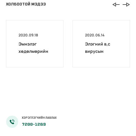
ХОЛБООТОЙ МЭДЭЭ
2020.09.18
2020.06.14
Эмнэлэг
Элэгний в,с
хөдөлмөрийн
вирусын
магадлах төв
оношилгоо,
комиссоос
шинжилгээний
Архангай,
талаарх НДҮЗ-
Дархан-уул,
ийн тогтоол
Хөвсгөл
аймгуудад
дахин
магадлал
зохион
ХЭРЭГЛЭГЧИЙН ЛАВЛАХ
байгуулав
7200-1289