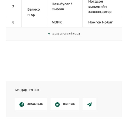
Нэгдсэн
Наянбулаг /
7
эмнэлгийн
Омбол/
Баянхо
хашаан дотор
нгор
8
МЭИК
Номгон 1-р баг
ДЭЛГЭРЭНГҮЙ ҮЗЭХ
БУСДАД ТҮГЭЭХ
ХУВААЛЦАХ
ЖИРГЭХ