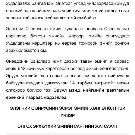
худалдаалж байгаа юм. Энэтхэг улсад үйлдвэрлэсэн эмүүд
ерөнхий нэршлийнх учраас үнийн хувьд хямд, үйлчилгээ нь ч
харвонитай адилхан үйлчилгээтэй юм байна.
Элэгний С вирусын эмийг худалдан авахдаа Олон улсын
нэршлээр бичсэн эмчийн жороор, эмийн сангуудаас
худалдааны нэршлээр нь өөртөө тохирсон эмийг сонгон
авах боломжтой юм.
Өнөөдрийн байдлаар нийт дээрхи таван эмийг 9 сараас
хойш 6425 хүн ууж хэрэглэсэн бөгөөд эмийн хөнгөлөлтөнд
Эрүүл мэндийн даатгалын сангаас эм ханган нийлүүлэх
байгууллагуудаар дамжуулан 1.4 тэрбум төгрөгийг нөхөн
олгохоор боллоо гэж Э
р
үү
л
мэнд
, нийгмийн даатгалын
ер
ө
нхий
газраас мэдээллээ.
ЭЛЭГНИЙ С ВИРУСИЙН ЭСРЭГ ЭМИЙГ ХӨНГӨЛӨЛТТЭЙ
ҮНЭЭР
ОЛГОХ ЭРХ БҮХИЙ ЭМИЙН САНГИЙН ЖАГСААЛТ