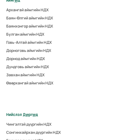
Аймгууд
Архангай аймгийн НДХ
Баян-Өлгий аймгийн НДХ
Баянхонгор аймгийн НДХ
Булган аймгийн НДХ
Говь-Алтай аймгийн НДХ
Дорноговь аймгийн НДХ
Дорнод аймгийн НДХ
Дундговь аймгийн НДХ
Завхан аймгийн НДХ
Өвөрхангай аймгийн НДХ
Нийслэл Дүүргүүд
Чингэлтэй дүүргийн НДХ
Сонгинхайрхан дүүргийн НДХ