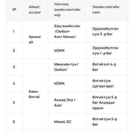
Үйлчлэх
Аймаг,
Эмийн сангийн
№
эмийн сангийн
дүүрэг
хаяг
нэр
Хаш эмийн сан
Эрдэнэбулган
1
/Омбол+
сум 3 -р баг
Арханг
Ази+
Монос/
ай
Эрдэнэбулган
2
МЭИК
сум 1 -р баг
Мөнхийн тун /
Өлгий хот 4-р
3
Омбол/
баг
Өлгий сум
4
МЭИК
Цагаан эрэг
Баян-
Өлгий
Өлгий сум 5-р
Ахмад Энх /
5
баг Ахмадыг
Ази/
ордон
Өлгий сум 5-р
6
Монос ЭС
баг