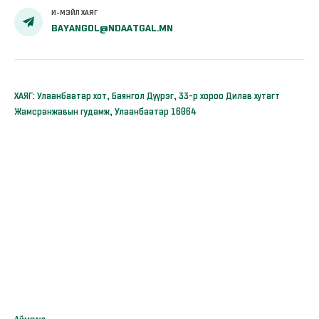
И-МЭЙЛ ХАЯГ
BAYANGOL@NDAATGAL.MN
ХАЯГ: Улаанбаатар хот, Баянгол Дүүрэг, 33-р хороо Дилав хутагт
Жамсранжавын гудамж, Улаанбаатар 16064