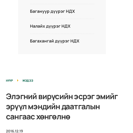
Багануур дүүрэг НДХ
Налайх дүүрэг НДХ
Багахангай дүүрэг НДХ
НҮҮР
МЭДЭЭ
Элэгний вирүсийн эсрэг эмийг
эрүүл мэндийн даатгалын
сангаас хөнгөлнө
2016.12.19