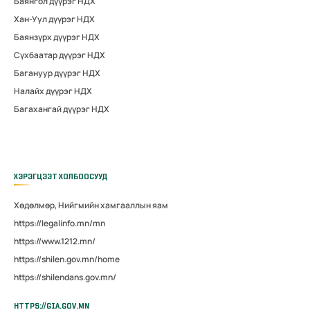
Баянгол дүүрэг НДХ
Хан-Уул дүүрэг НДХ
Баянзүрх дүүрэг НДХ
Сүхбаатар дүүрэг НДХ
Багануур дүүрэг НДХ
Налайх дүүрэг НДХ
Багахангай дүүрэг НДХ
ХЭРЭГЦЭЭТ ХОЛБООСУУД
Хөдөлмөр, Нийгмийн хамгааллын яам
https://legalinfo.mn/mn
https://www.1212.mn/
https://shilen.gov.mn/home
https://shilendans.gov.mn/
HTTPS://GIA.GOV.MN