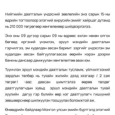
Нийгмийн даатгалын үндэсний зөвлөлийн энэ сарын 15-ны
өдрийн тогтоолоор элэгний вирусийн эмийг хайрцаг дутамд
нь 210 000 төгрөгөөр хөнгөлөхөөр шийдвэрлэлээ.
Энэ оны 09 дүгээр сарын 09 ны өдрөөс эхлэн нөхөн олгох
бөгөөд иргэний үнэмлэх, эрүүл мэндийн даатгалын
гэрчилгээ, эм худалдан авсан баримт зэргийг үндэслэн эм
худалдан авсан байгууллагаасаа өөрийн нэрэн дээрхи
банкны дансаар дамжуулан хөнгөлөлтөө авах юм.
Түүнчлэн эрүүл мэндийн даатгалын тусламж, үйлчилгээний
зардлын төлбөр нь тухайн жилийн дээд хязгаар / 2 сая
төгрөг/ -аас давсан шимтгэлээ өөрөө төлдөг
даатгуулагчдын хувьд эрүүл мэндийн даатгалын тухай
хуулийн дагуу гэр бүлийн өөр нэг даатгуулагч гишүүний
зөвшөөрснөөр шилжүүлэн тооцуулах боломжтой аж.
Өнөөдрийн байдлаар Монгол улсын эмийн бүртгэлд элэгний