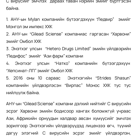
С вирүсийг эмчлэх дараах таван нэрийн эмийг бүртгэсэн
байна.
1. АНУ-ын Mylan компанийн бүтээгдэхүүн “Ледвир” эмийг
Монгол эм импекс ХХК
2. АНУ-ын “Gilead Sciense” компаниас гаргасан “Харвони”
эмийг Омбол ХХК
3. Энэтхэг улсын “Hetero Drugs Limited” эмийн үйлдвэрийн
“Ледифос” эмийг “Ази фарм” компани
4. Энэтхэг улсын “Натко” компанийн бүтээгдэхүүн
“Хепсинат-ЛП” эмийг Омбол ХХК
5. 2016 оны 10 сараас Энэтхэгийн “Strides Shasun”
компанийн үйлдвэрлэсэн “Вирпас” Монос ХХК тус тус
нийлүүлж байна.
АНУ-ын “Gilead Sciense” компани дэлхий нийтийг С вирусийн
эсрэг Харвони эмийн бодисоор хангах боломжгүй учраас
Ази, Африкийн орнуудын халдвар авсан хүмүүсийг эмчлэх
зорилгоор Энэтхэгийн үйлдвэрүүдэд лицензээ өгч, түүний
дагуу элэгний С вирусийн эсрэг эмийг үйлдвэрлэн,