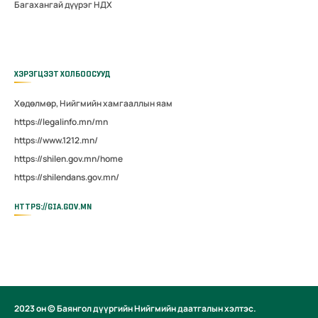
Багахангай дүүрэг НДХ
ХЭРЭГЦЭЭТ ХОЛБООСУУД
Хөдөлмөр, Нийгмийн хамгааллын яам
https://legalinfo.mn/mn
https://www.1212.mn/
https://shilen.gov.mn/home
https://shilendans.gov.mn/
HTTPS://GIA.GOV.MN
2023 он © Баянгол дүүргийн Нийгмийн даатгалын хэлтэс.