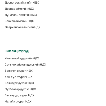
Дорноговь аймгийн НДХ
Дорнод аймгийн НДХ
Дундговь аймгийн НДХ
Завхан аймгийн НДХ
Өвөрхангай аймгийн НДХ
Нийслэл Дүүргүүд
Чингэлтэй дүүргийн НДХ
Сонгинхайрхан дүүргийн НДХ
Баянгол дүүрэг НДХ
Хан-Уул дүүрэг НДХ
Баянзүрх дүүрэг НДХ
Сүхбаатар дүүрэг НДХ
Багануур дүүрэг НДХ
Налайх дүүрэг НДХ