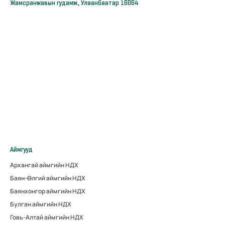
Жамсранжавын гудамж, Улаанбаатар 16064
Аймгууд
Архангай аймгийн НДХ
Баян-Өлгий аймгийн НДХ
Баянхонгор аймгийн НДХ
Булган аймгийн НДХ
Говь-Алтай аймгийн НДХ