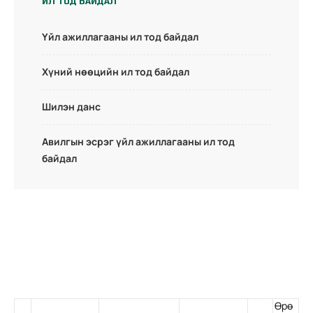
ИЛ ТОД БАЙДАЛ
Үйл ажиллагааны ил тод байдал
Хүний нөөцийн ил тод байдал
Шилэн данс
Авилгын эсрэг үйл ажиллагааны ил тод
байдал
Өрө