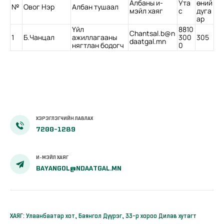
Албаны и-
Ута
өний
№
Овог Нэр
Албан тушаал
мэйл хаяг
с
дуга
ар
Үйл
8810
Chantsal.b@n
1
Б.Чанцал
ажиллагааны
300
305
daatgal.mn
нягтлан бодогч
0
ХЭРЭГЛЭГЧИЙН ЛАВЛАХ
7200-1289
И-МЭЙЛ ХАЯГ
BAYANGOL@NDAATGAL.MN
ХАЯГ: Улаанбаатар хот, Баянгол Дүүрэг, 33-р хороо Дилав хутагт