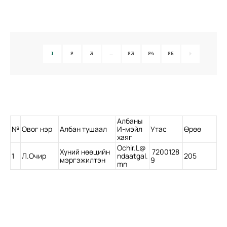
1
2
3
…
23
24
25
Албаны
№
Овог нэр
Албан тушаал
И-мэйл
Утас
Өрөө
хаяг
Ochir.L@
Хүний нөөцийн
7200128
1
Л.Очир
ndaatgal.
205
мэргэжилтэн
9
mn