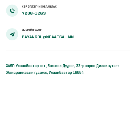
ХЭРЭГЛЭГЧИЙН ЛАВЛАХ
7200-1289
И-МЭЙЛ ХАЯГ
BAYANGOL@NDAATGAL.MN
ХАЯГ: Улаанбаатар хот, Баянгол Дүүрэг, 33-р хороо Дилав хутагт
Жамсранжавын гудамж, Улаанбаатар 16064