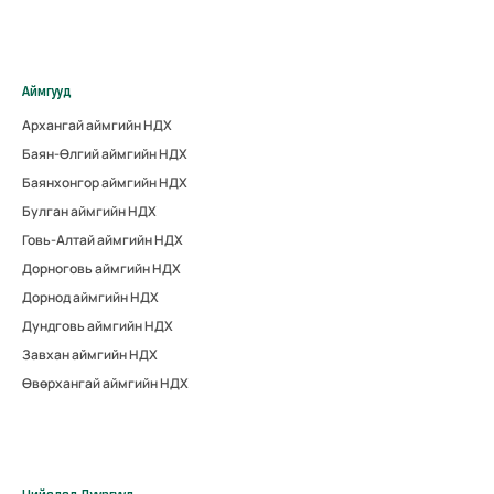
Аймгууд
Архангай аймгийн НДХ
Баян-Өлгий аймгийн НДХ
Баянхонгор аймгийн НДХ
Булган аймгийн НДХ
Говь-Алтай аймгийн НДХ
Дорноговь аймгийн НДХ
Дорнод аймгийн НДХ
Дундговь аймгийн НДХ
Завхан аймгийн НДХ
Өвөрхангай аймгийн НДХ