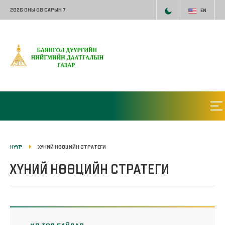
2026 ОНЫ 08 САРЫН 7
EN
НҮҮР
ХҮНИЙ НӨӨЦИЙН СТРАТЕГИ
ХҮНИЙ НӨӨЦИЙН СТРАТЕГИ