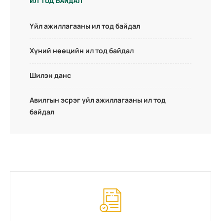
ИЛ ТОД БАЙДАЛ
Үйл ажиллагааны ил тод байдал
Хүний нөөцийн ил тод байдал
Шилэн данс
Авилгын эсрэг үйл ажиллагааны ил тод
байдал