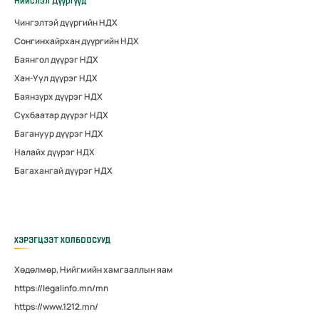
Нийслэл Дүүргүүд
Чингэлтэй дүүргийн НДХ
Сонгинхайрхан дүүргийн НДХ
Баянгол дүүрэг НДХ
Хан-Уул дүүрэг НДХ
Баянзүрх дүүрэг НДХ
Сүхбаатар дүүрэг НДХ
Багануур дүүрэг НДХ
Налайх дүүрэг НДХ
Багахангай дүүрэг НДХ
ХЭРЭГЦЭЭТ ХОЛБООСУУД
Хөдөлмөр, Нийгмийн хамгааллын яам
https://legalinfo.mn/mn
https://www.1212.mn/