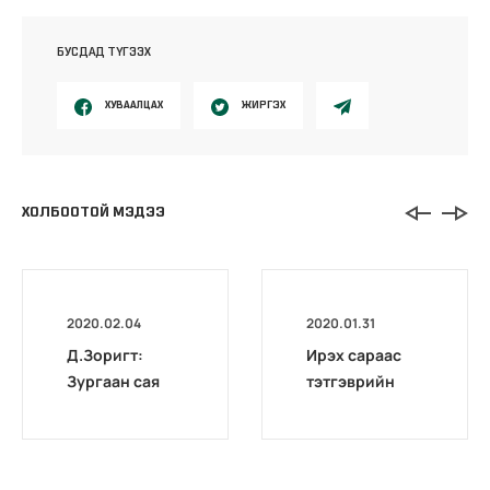
БУСДАД ТҮГЭЭХ
ХУВААЛЦАХ
ЖИРГЭХ
ХОЛБООТОЙ МЭДЭЭ
2020.02.04
2020.01.31
Д.Зоригт:
Ирэх сараас
Зургаан сая
тэтгэврийн
төгрөгөөс
хэмжээ
доош зээлтэй
нэмэгдэнэ
байсан
ахмадууд