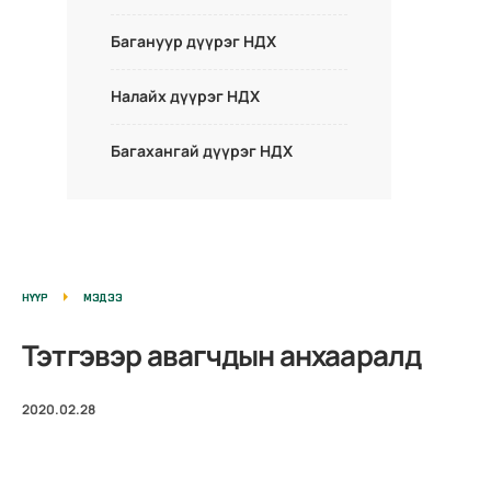
Багануур дүүрэг НДХ
Налайх дүүрэг НДХ
Багахангай дүүрэг НДХ
НҮҮР
МЭДЭЭ
Тэтгэвэр авагчдын анхааралд
2020.02.28