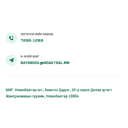
тэтгэврээ
бүрэн авч
эхэлсэн
ХЭРЭГЛЭГЧИЙН ЛАВЛАХ
7200-1289
И-МЭЙЛ ХАЯГ
BAYANGOL@NDAATGAL.MN
ХАЯГ: Улаанбаатар хот, Баянгол Дүүрэг, 33-р хороо Дилав хутагт
Жамсранжавын гудамж, Улаанбаатар 16064