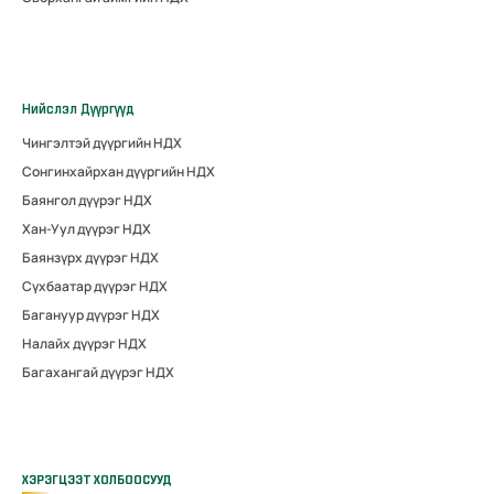
Нийслэл Дүүргүүд
Чингэлтэй дүүргийн НДХ
Сонгинхайрхан дүүргийн НДХ
Баянгол дүүрэг НДХ
Хан-Уул дүүрэг НДХ
Баянзүрх дүүрэг НДХ
Сүхбаатар дүүрэг НДХ
Багануур дүүрэг НДХ
Налайх дүүрэг НДХ
Багахангай дүүрэг НДХ
ХЭРЭГЦЭЭТ ХОЛБООСУУД