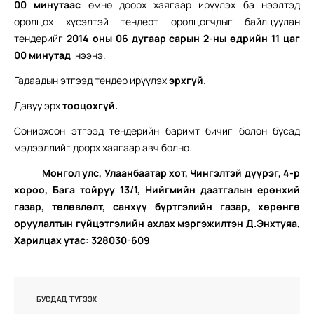
00 минут
аас
өмнө доорх хаягаар ирүүлэх ба нээлтэд
оролцох хүсэлтэй тендерт оролцогчдыг байлцуулан
тендерийг
2014 оны 06 дугаар сарын 2-ны өдрийн 11 цаг
00 минутад
нээнэ.
Гадаадын этгээд тендер ирүүлэх
э
рхгүй.
Давуу эрх
тооцохгүй.
Сонирхсон этгээд тендерийн баримт бичиг болон бусад
мэдээллийг доорх хаягаар авч болно.
Монгол улс, Улаанбаатар хот, Чингэлтэй дүүрэг, 4-р
хороо, Бага тойруу 13/1, Нийгмийн даатгалын ерөнхий
газар, төлөвлөлт, санхүү бүртгэлийн газар, хөрөнгө
оруулалтын гүйцэтгэлийн ахлах мэргэжилтэн Д.Энхтуяа,
Харилцах утас: 328030-609
БУСДАД ТҮГЭЭХ