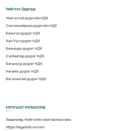
Нийслэл Дүүргүүд
Чингэлтэй дүүргийн НДХ
Сонгинхайрхан дүүргийн НДХ
Баянгол дүүрэг НДХ
Хан-Уул дүүрэг НДХ
Баянзүрх дүүрэг НДХ
Сүхбаатар дүүрэг НДХ
Багануур дүүрэг НДХ
Налайх дүүрэг НДХ
Багахангай дүүрэг НДХ
ХЭРЭГЦЭЭТ ХОЛБООСУУД
Хөдөлмөр, Нийгмийн хамгааллын яам
https://legalinfo.mn/mn