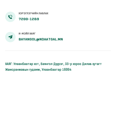
ХЭРЭГЛЭГЧИЙН ЛАВЛАХ
7200-1289
И-МЭЙЛ ХАЯГ
BAYANGOL@NDAATGAL.MN
ХАЯГ: Улаанбаатар хот, Баянгол Дүүрэг, 33-р хороо Дилав хутагт
Жамсранжавын гудамж, Улаанбаатар 16064