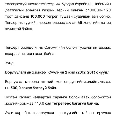
төлөгдөхгүй нөхцөлтэйгээр иж бүрдэл бүрийг нь Нийгмийн
даатгалын ерөнхий газрын Төрийн банкны 340000047120
тоот дансанд
100,000
төгрөг тушаан худалдан авч болно.
Тендер нь түүнийг нээсэн өдрөөс эхлэн
45
хоногийн дотор
хүчинтэй байна.
Тендерт оролцогч нь Санхүүгийн болон туршлагын дараах
шаардлагыг хангасан байна.
Үүнд:
Б
орлуулалтын хэмжээ
:
Сүүлийн 2 жил /2012, 2013 онууд/
Борлуулалтын орлогын нийт мөнгөн дүнгийн жилийн дундаж
нь
300,0 саяас багагүй байх.
Түргэн хөрвөх чадвартай хөрөнгө болон авах боломжтой
зээлийн хэмжээ: 140,0
сая төгрөгөөс багагүй байна.
Аудитаар баталгаажуулсан санхүүгийн тайлан ирүүлэх