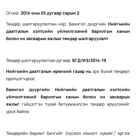
Огноо:
2014 оны 0
5
дугаар сарын 2
Тендер шалгаруулалтын нэр: Баянгол дүүргийн
Нийгмийн
даатгалын хэлтсийн үйлчилгээний барилгын ханын
болон их засварын ажлын т
ендер
шалгаруулалт
Тендер шалгаруулалтын дугаар:
БГД/ИЗ/2014-19
Нийгмийн даатгалын ерөнхий газар нь
эрх бүхий тендерт
оролцогчдоос
Баянгол дүүргийн Нийгмийн даатгалын хэлтсийн
үйлчилгээний барилгын ханын болон их засварын
ажлыг
гүйцэтгэх тухай битүүмжилсэн тендер ирүүлэхийг
урьж байна.
Тендерийн баримт бичгийг (хүсвэл нэмэлт хувийг
)
эргэж