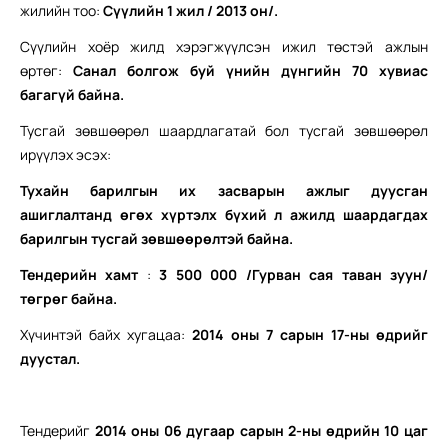
жилийн тоо:
Сүүлийн 1 жил / 2013 он/
.
Сүүлийн хоёр жилд хэрэгжүүлсэн ижил төстэй ажлын
өртөг:
Санал болгож буй үнийн дүнгийн 70 хувиас
багагүй байна.
Тусгай зөвшөөрөл шаардлагатай бол тусгай зөвшөөрөл
ирүүлэх эсэх:
Тухайн барилгын их засварын ажлыг дуусган
ашиглалтанд өгөх хүртэлх бүхий л ажилд шаардагдах
барилгын тусгай зөвшөөрөлтэй байна.
Тендерийн хамт
:
3 500 000 /Гурван сая таван зуун/
төгрөг байна.
Хүчинтэй байх хугацаа:
2014 оны 7 сарын 17-ны өдрийг
дуустал.
Тендерийг
2014 оны 06 дугаар сарын 2-ны өдрийн 10 цаг