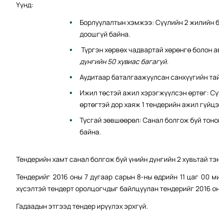
Үүнд:
Борлуулалтын хэмжээ: Сүүлийн 2 жилийн б
доошгүй байна.
Түргэн хөрвөх чадвартай хөрөнгө болон 
дүнгийн 50 хувиас багагүй.
Аудитаар баталгаажуулсан санхүүгийн тай
Ижил төстэй ажил хэрэгжүүлсэн өртөг: Сү
өртөгтэй дор хаяж 1 тендерийн ажил гүйцэ
Тусгай зөвшөөрөл: Санал болгож буй тоно
байна.
Тендерийн хамт cанал болгож буй үнийн дүнгийн 2 хувьтай т
Тендерийг 2016 оны 7 дугаар сарын 8-ны өдрийн 11 цаг 00 
хүсэлтэй тендерт оролцогчдыг байлцуулан тендерийг 2016 оны
Гадаадын этгээд тендер ирүүлэх эрхгүй.