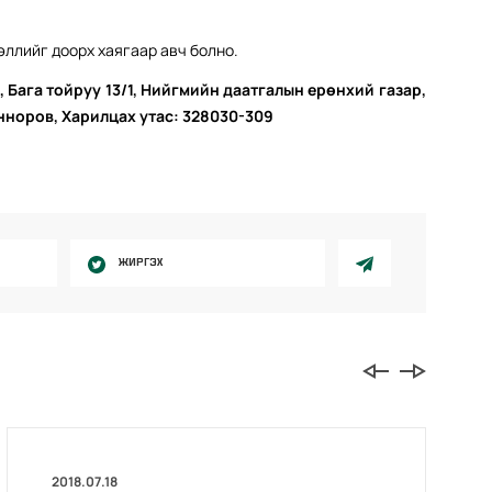
ллийг доорх хаягаар авч болно.
, Бага тойруу 13/1, Нийгмийн даатгалын ерөнхий газар,
норов, Харилцах утас: 328030-309
ЖИРГЭХ
2018.07.18