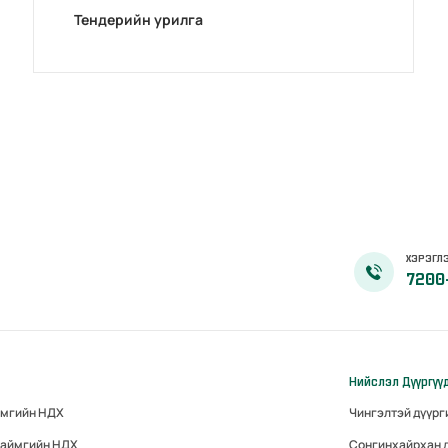
Тендерийн урилга
ХЭРЭГЛЭ
7200
Нийслэл Дүүргүү
ймгийн НДХ
Чингэлтэй дүүр
 аймгийн НДХ
Сонгинхайрхан 