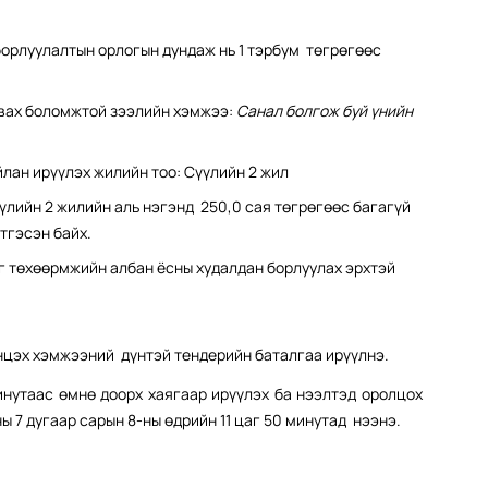
орлуулалтын орлогын дундаж нь 1 тэрбум төгрөгөөс
авах боломжтой зээлийн хэмжээ:
Санал болгож буй үнийн
лан ирүүлэх жилийн тоо: Сүүлийн 2 жил
үлийн 2 жилийн аль нэгэнд 250,0 сая төгрөгөөс багагүй
тгэсэн байх.
г төхөөрмжийн албан ёсны худалдан борлуулах эрхтэй
энцэх хэмжээний дүнтэй тендерийн баталгаа ирүүлнэ.
минутаас өмнө доорх хаягаар ирүүлэх ба нээлтэд оролцох
 7 дугаар сарын 8-ны өдрийн 11 цаг 50 минутад
нээнэ.