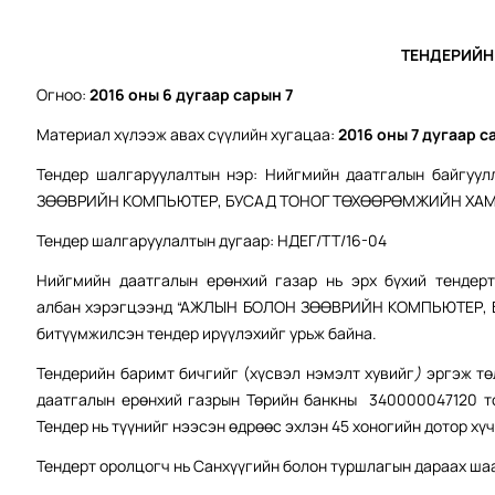
ТЕНДЕРИЙН
Огноо:
2016 оны 6 дугаар сарын 7
Материал хүлээж авах сүүлийн хугацаа:
201
6
оны
7
дугаар с
Тендер шалгаруулалтын нэр: Нийгмийн даатгалын байгуу
ЗӨӨВРИЙН КОМПЬЮТЕР, БУСАД ТОНОГ ТӨХӨӨРӨМЖИЙН ХАМТ” 
Тендер шалгаруулалтын дугаар: НДЕГ/ТТ/16-04
Нийгмийн даатгалын ерөнхий газар нь эрх бүхий тендер
албан хэрэгцээнд “АЖЛЫН БОЛОН ЗӨӨВРИЙН КОМПЬЮТЕР,
битүүмжилсэн тендер ирүүлэхийг урьж байна.
Тендерийн баримт бичгийг (хүсвэл нэмэлт хувийг
)
эргэж тө
даатгалын ерөнхий газрын Төрийн банкны 340000047120 то
Тендер нь түүнийг нээсэн өдрөөс эхлэн 45
хоногийн дотор хү
Тендерт оролцогч нь Санхүүгийн болон туршлагын дараах ша