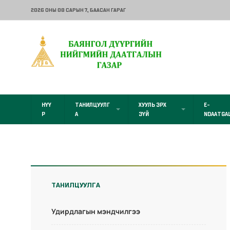
2026 ОНЫ 08 САРЫН 7
, БААСАН ГАРАГ
НҮҮ
ТАНИЛЦУУЛГ
ХУУЛЬ ЭРХ
E-
Р
А
ЗҮЙ
NDAATGA
ТАНИЛЦУУЛГА
Удирдлагын мэндчилгээ