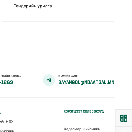
Тендерийн урилга
ГЧИЙН ЛАВЛАХ
И-МЭЙЛ ХАЯГ
-1289
BAYANGOL@NDAATGAL.MN
ХЭРЭГЦЭЭТ ХОЛБООСУУД
д
гийн НДХ
Хөдөлмөр, Нийгмийн
дүүргийн