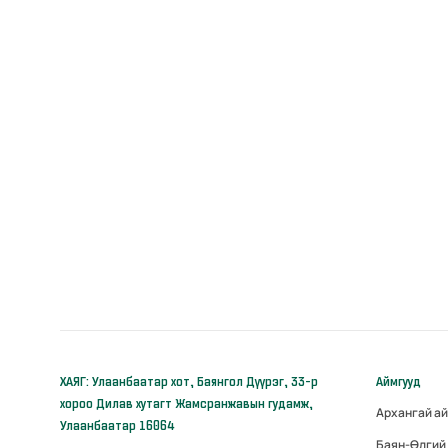
ХАЯГ: Улаанбаатар хот, Баянгол Дүүрэг, 33-р
Аймгууд
хороо Дилав хутагт Жамсранжавын гудамж,
Архангай а
Улаанбаатар 16064
Баян-Өлгий