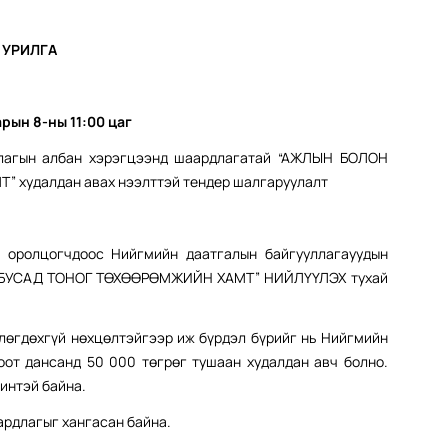
 УРИЛГА
арын
8-ны
1
1
:00
цаг
ллагын албан хэрэгцээнд шаардлагатай “АЖЛЫН БОЛОН
худалдан авах нээлттэй тендер шалгаруулалт
т оролцогчдоос Нийгмийн даатгалын байгууллагауудын
 БУСАД ТОНОГ ТӨХӨӨРӨМЖИЙН ХАМТ” НИЙЛҮҮЛЭХ тухай
лөгдөхгүй нөхцөлтэйгээр иж бүрдэл бүрийг нь Нийгмийн
от дансанд 50 000 төгрөг тушаан худалдан авч болно.
чинтэй байна.
ардлагыг хангасан байна.