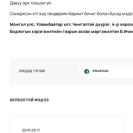
Давуу эрх тооцохгүй.
Сонирхсон этгээд тендерийн баримт бичиг болон бусад мэдээ
Монгол улс, Улаанбаатар хот, Чингэлтэй дүүрэг, 4-р хороо
Бодлогын хэрэгжилтийн газрын ахлах мэргэжилтэн Б.Ичин
ХУВААЛЦАХ
БУСДАД ТҮГЭЭХ
ХОЛБООТОЙ МЭДЭЭ
2019.09.17