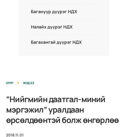
Багануур дүүрэг НДХ
Налайх дүүрэг НДХ
Багахангай дүүрэг НДХ
НҮҮР
МЭДЭЭ
“Нийгмийн даатгал-миний
мэргэжил” уралдаан
өрсөлдөөнтэй болж өнгөрлөө
2018.11.01