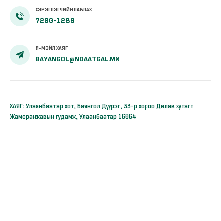
ХЭРЭГЛЭГЧИЙН ЛАВЛАХ
7200-1289
И-МЭЙЛ ХАЯГ
BAYANGOL@NDAATGAL.MN
ХАЯГ: Улаанбаатар хот, Баянгол Дүүрэг, 33-р хороо Дилав хутагт
Жамсранжавын гудамж, Улаанбаатар 16064