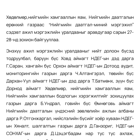
Хөдөлмөр,нийгмийн хамгааллын яам, Нийгмийн даатгалын
ерөнхий газраас “Нийгмийн даатгал-миний мэргэжил”
сэдэвт ажил мэргэжлийн уралдааныг аравдугаар сарын 27-
28-нд зохион байгууллаа.
Энэхүү ажил мэргэжлийн уралдааныг нийт долоон бүсэд
тодруулбал, баруун бүс Ховд аймагт НДЕГ-ын дэд дарга
Г.Саран, хангайн бүс Орхон аймагт НДЕГ-ын Дотоод аудит,
мониторингийн газрын дарга Ч.Алтангэрэл, төвийн бүс
Дархан-Уул аймагт НДЕГ-ын дэд дарга Т.Батмөнх, зүүн бүс
Дорнод аймагт Хөдөлмөр, нийгмийн хамгааллын яам,
Нийгмийн хамгааллын бодлогын хэрэгжилтийг зохицуулах
газрын дарга Б.Ундрал, говийн бүс Өмнөговь аймагт
Нийгмийн даатгалын үндэсний зөвлөлийн ажлын албаны
дарга Р.Отгонжаргал, нийслэлийн бүсийг хоёр хуваан НДЕГ-
ын Хяналт, шалгалтын газрын дарга Д.Ганзориг, НДЕГ-ын
СОНХАГ-ын дарга Д.Цэцэгбадам нар тус тус ахлаж,