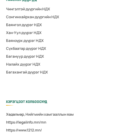
Чингэлтэй дүүргийн НДХ
Сонгинхайрхан дүүргийн НДХ
Баянгол дүүрэг НДХ
Хан-Уул дүүрэг НДХ
Баянзүрх дүүрэг НДХ
Сүхбаатар дүүрэг НДХ
Багануур дүүрэг НДХ
Налайх дүүрэг НДХ
Багахангай дүүрэг НДХ
ХЭРЭГЦЭЭТ ХОЛБООСУУД
Хөдөлмөр, Нийгмийн хамгааллын яам
https://legalinfo.mn/mn
https://www.1212.mn/