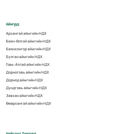
Аймгууд
Архангай аймгийн НДХ
Баян-Өлгий аймгийн НДХ
Баянхонгор аймгийн НДХ
Булган аймгийн НДХ
Говь-Алтай аймгийн НДХ
Дорноговь аймгийн НДХ
Дорнод аймгийн НДХ
Дундговь аймгийн НДХ
Завхан аймгийн НДХ
Өвөрхангай аймгийн НДХ
Нийслэл Дүүргүүд