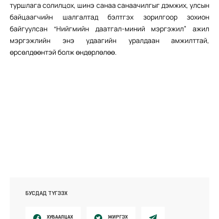
туршлага солилцох, шинэ санаа санаачилгыг дэмжих, улсын
байцаагчийн шалгалтад бэлтгэх зорилгоор зохион
байгуулсан “Нийгмийн даатгал-миний мэргэжил” ажил
мэргэжлийн энэ удаагийн уралдаан амжилттай,
өрсөлдөөнтэй болж өндөрлөлөө.
БУСДАД ТҮГЭЭХ
ХУВААЛЦАХ
ЖИРГЭХ