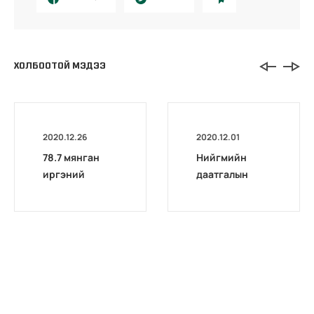
ХОЛБООТОЙ МЭДЭЭ
2020.12.26
2020.12.01
78.7 мянган
Нийгмийн
иргэний
даатгалын
хөдөлмөрийн
хэлтсүүдийн
чадвар
шуудангийн
алдалтын хувь,
хаяг
хугацааг
цахимаар
шийдвэрлэлээ