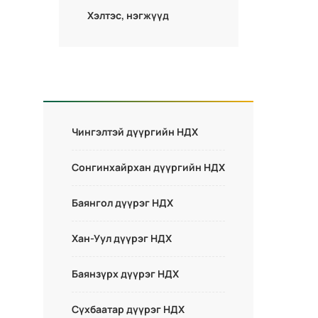
Хэлтэс, нэгжүүд
Чингэлтэй дүүргийн НДХ
Сонгинхайрхан дүүргийн НДХ
Баянгол дүүрэг НДХ
Хан-Уул дүүрэг НДХ
Баянзүрх дүүрэг НДХ
Сүхбаатар дүүрэг НДХ