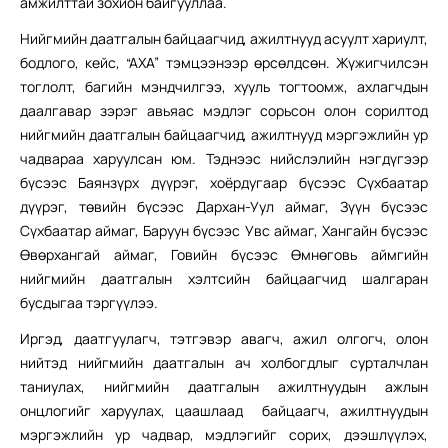
амжилттай зохион байгууллаа.
Нийгмийн даатгалын байцаагчид, ажилтнууд асуулт хариулт,
бодлого, кейс, “АХА” тэмцээнээр өрсөлдсөн. Жүжигчилсэн
тоглолт, багийн мэндчилгээ, хууль тогтоомж, ахлагчдын
даалгавар зэрэг авьяас мэдлэг сорьсон олон сорилтод
нийгмийн даатгалын байцаагчид, ажилтнууд мэргэжлийн ур
чадвараа харуулсан юм. Тэднээс нийслэлийн нэгдүгээр
бүсээс Баянзүрх дүүрэг, хоёрдугаар бүсээс Сүхбаатар
дүүрэг, төвийн бүсээс Дархан-Уул аймаг, Зүүн бүсээс
Сүхбаатар аймаг, Баруун бүсээс Увс аймаг, Хангайн бүсээс
Өвөрхангай аймаг, Говийн бүсээс Өмнөговь аймгийн
нийгмийн даатгалын хэлтсийн байцаагчид шалгаран
бусдыгаа тэргүүлээ.
Иргэд, даатгуулагч, тэтгэвэр авагч, ажил олгогч, олон
нийтэд нийгмийн даатгалын ач холбогдлыг сурталчлан
таниулах, нийгмийн даатгалын ажилтнуудын ажлын
онцлогийг харуулах, цаашлаад байцаагч, ажилтнуудын
мэргэжлийн ур чадвар, мэдлэгийг сорих, дээшлүүлэх,