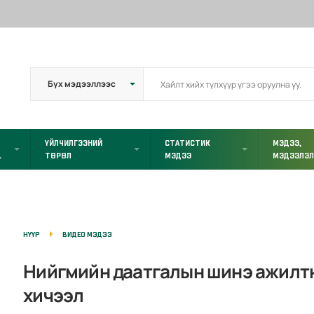
ҮЙЛЧИЛГЭЭНИЙ
СТАТИСТИК
МЭДЭЭ,
L
ТӨРӨЛ
МЭДЭЭ
МЭДЭЭЛЭ
НҮҮР
ВИДЕО МЭДЭЭ
Нийгмийн даатгалын шинэ ажилт
хичээл