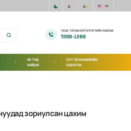
EN
ТАНД ТУСЛАХ ХЭРЭГЛЭГЧИЙН ЛАВЛАХ
7200-1289
ИЛ ТОД
СЭТГЭЛ ХАНАМЖИЙН
Л
БАЙДАЛ
СУДАЛГАА
нуудад зориулсан цахим