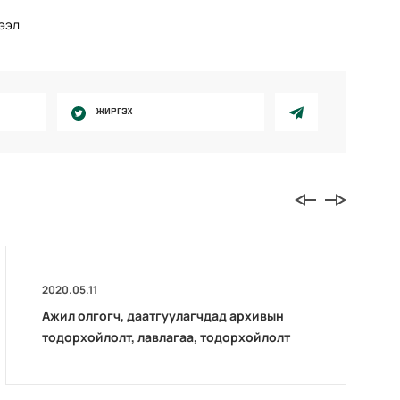
ээл
ЖИРГЭХ
2020.05.11
Ажил олгогч, даатгуулагчдад архивын
тодорхойлолт, лавлагаа, тодорхойлолт
цахимаар олгож байна