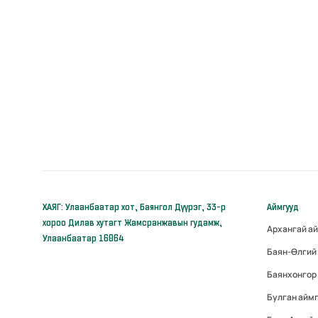
ХАЯГ: Улаанбаатар хот, Баянгол Дүүрэг, 33-р
Аймгууд
хороо Дилав хутагт Жамсранжавын гудамж,
Архангай а
Улаанбаатар 16064
Баян-Өлгий
Баянхонгор
Булган айм