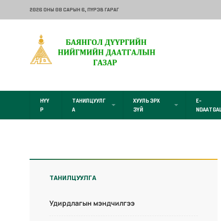
2026 ОНЫ 08 САРЫН 6
, ПҮРЭВ ГАРАГ
НҮҮ
ТАНИЛЦУУЛГ
ХУУЛЬ ЭРХ
E-
Р
А
ЗҮЙ
NDAATGA
ТАНИЛЦУУЛГА
Удирдлагын мэндчилгээ