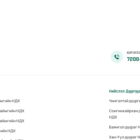
ХЭРЭГЛЭ
7200
Нийслэл Дүүргүү
ймгийн НДХ
Чингэлтэй дүүр
 аймгийн НДХ
Сонгинхайрхан 
НДХ
 аймгийн НДХ
Баянгол дүүрэг 
гийн НДХ
Хан-Уул дүүрэг 