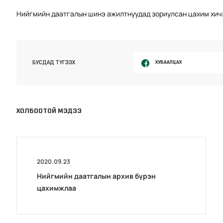
Нийгмийн даатгалын шинэ ажилтнуудад зориулсан цахим хич
ХУВААЛЦАХ
БУСДАД ТҮГЭЭХ
ХОЛБООТОЙ МЭДЭЭ
2020.09.23
Нийгмийн даатгалын архив бүрэн
цахимжлаа