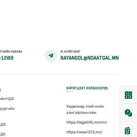
ГЧИЙН ЛАВЛАХ
И-МЭЙЛ ХАЯГ
-1289
BAYANGOL@NDAATGAL.MN
ХЭРЭГЦЭЭТ ХОЛБООСУУД
д
гийн НДХ
Хөдөлмөр, Нийгмийн
дүүргийн
хамгааллын яам
https://legalinfo.mn/mn
НДХ
https://www.1212.mn/
НДХ