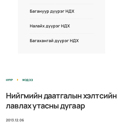
Багануур дүүрэг НДХ
Налайх дүүрэг НДХ
Багахангай дүүрэг НДХ
НҮҮР
МЭДЭЭ
Нийгмийн даатгалын хэлтсийн
лавлах утасны дугаар
2013.12.06