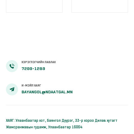
даатгалд гар
даатгалд гар
утаснаасаа
утаснаасаа
хамрагдаарай
хамрагдаарай
ХЭРЭГЛЭГЧИЙН ЛАВЛАХ
7200-1289
И-МЭЙЛ ХАЯГ
BAYANGOL@NDAATGAL.MN
ХАЯГ: Улаанбаатар хот, Баянгол Дүүрэг, 33-р хороо Дилав хутагт
Жамсранжавын гудамж, Улаанбаатар 16064