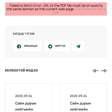
Failed to fetch Error: URL to the PDF file must be on exactly
the same domain as the current web page.
Click here for more
info
БУСДАД ТҮГЭЭХ
ХУВААЛЦАХ
ЖИРГЭХ
ХОЛБООТОЙ МЭДЭЭ
2020.09.24
2020.09.24
Сайн дурын
Сайн дурын
нийгмийн
нийгмийн