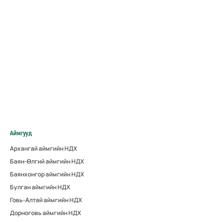
Аймгууд
Архангай аймгийн НДХ
Баян-Өлгий аймгийн НДХ
Баянхонгор аймгийн НДХ
Булган аймгийн НДХ
Говь-Алтай аймгийн НДХ
Дорноговь аймгийн НДХ