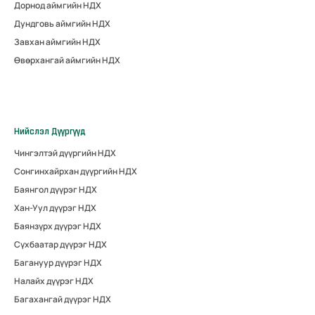
Дорнод аймгийн НДХ
Дундговь аймгийн НДХ
Завхан аймгийн НДХ
Өвөрхангай аймгийн НДХ
Нийслэл Дүүргүүд
Чингэлтэй дүүргийн НДХ
Сонгинхайрхан дүүргийн НДХ
Баянгол дүүрэг НДХ
Хан-Уул дүүрэг НДХ
Баянзүрх дүүрэг НДХ
Сүхбаатар дүүрэг НДХ
Багануур дүүрэг НДХ
Налайх дүүрэг НДХ
Багахангай дүүрэг НДХ