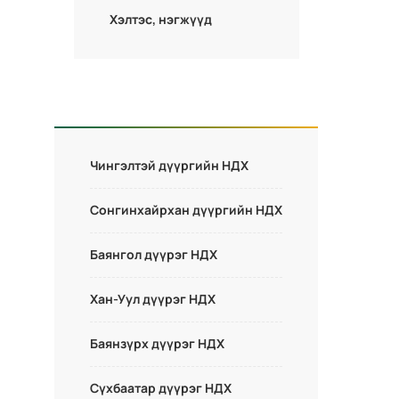
Хэлтэс, нэгжүүд
Чингэлтэй дүүргийн НДХ
Сонгинхайрхан дүүргийн НДХ
Баянгол дүүрэг НДХ
Хан-Уул дүүрэг НДХ
Баянзүрх дүүрэг НДХ
Сүхбаатар дүүрэг НДХ