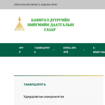
2026 ОНЫ 08 САРЫН 7
, БААСАН ГАРАГ
НҮҮ
ТАНИЛЦУУЛГ
ХУУЛЬ ЭРХ
E-
Р
А
ЗҮЙ
NDAATGA
ТАНИЛЦУУЛГА
Удирдлагын мэндчилгээ