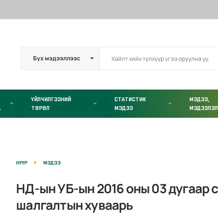
ҮЙЛЧИЛГЭЭНИЙ
СТАТИСТИК
МЭДЭЭ,
L
ТӨРӨЛ
МЭДЭЭ
МЭДЭЭЛЭ
НҮҮР
МЭДЭЭ
НД-ын УБ-ын 2016 оны 03 дугаар 
шалгалтын хуваарь