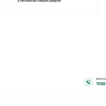
утаснаасаа хамрагдаарай
ХЭРЭГЛЭ
7200