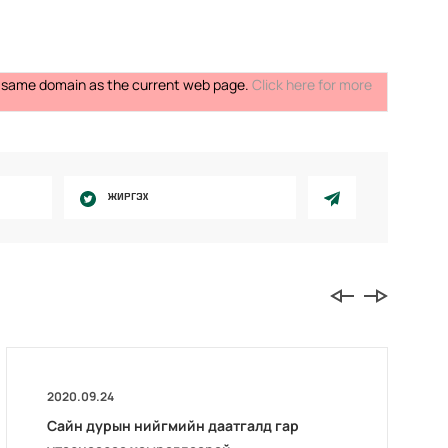
the same domain as the current web page.
Click here for more
ЖИРГЭХ
2020.09.24
Сайн дурын нийгмийн даатгалд гар