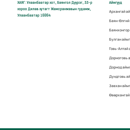
ХАЯГ: Улаанбаатар хот, Баянгол Дүүрэг, 33-р
Аймгууд
хороо Дилав хутагт Жамсранжавын гудамж,
Архангай а
Улаанбаатар 16064
Баян-Өлгий
Баянхонгор
Булган айм
Говь-Алтай
Дорноговь 
Дорнод айм
Дундговь а
Завхан айм
Өвөрхангай