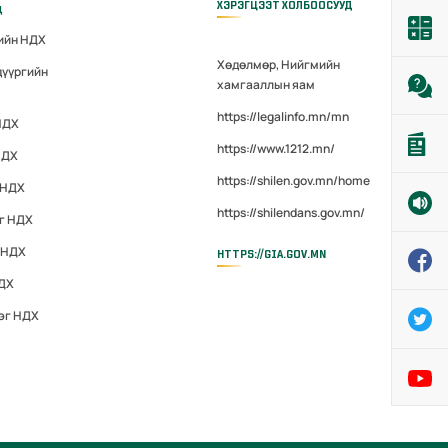
ХЭРЭГЦЭЭТ ХОЛБООСУУД
д
гийн НДХ
Хөдөлмөр, Нийгмийн
дүүргийн
хамгааллын яам
https://legalinfo.mn/mn
НДХ
https://www.1212.mn/
НДХ
https://shilen.gov.mn/home
 НДХ
https://shilendans.gov.mn/
эг НДХ
 НДХ
HTTPS://GIA.GOV.MN
НДХ
эг НДХ