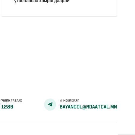
утаснаасаа хамрагдаарай
ГЧИЙН ЛАВЛАХ
И-МЭЙЛ ХАЯГ
-1289
BAYANGOL@NDAATGAL.MN