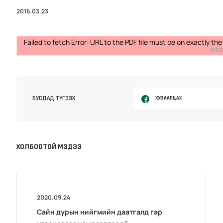
2016.03.23
Failed to fetch Error: URL to the PDF file must be on exactly 
info
ХУВААЛЦАХ
БУСДАД ТҮГЭЭХ
ХОЛБООТОЙ МЭДЭЭ
2020.09.24
Сайн дурын нийгмийн даатгалд гар