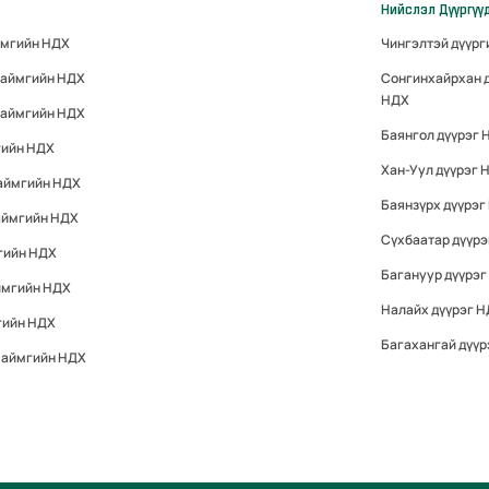
Нийслэл Дүүргүү
ймгийн НДХ
Чингэлтэй дүүр
 аймгийн НДХ
Сонгинхайрхан 
НДХ
 аймгийн НДХ
Баянгол дүүрэг 
гийн НДХ
Хан-Уул дүүрэг 
 аймгийн НДХ
Баянзүрх дүүрэг
аймгийн НДХ
Сүхбаатар дүүр
гийн НДХ
Багануур дүүрэг
ймгийн НДХ
Налайх дүүрэг 
гийн НДХ
Багахангай дүүр
 аймгийн НДХ