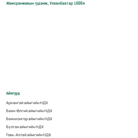
Жамсранжавын гудамж, Улаанбаатар 16064
Аймгууд
Архангай аймгийн НДХ
Баян-Өлгий аймгийн НДХ
Баянхонгор аймгийн НДХ
Булган аймгийн НДХ
Говь-Алтай аймгийн НДХ