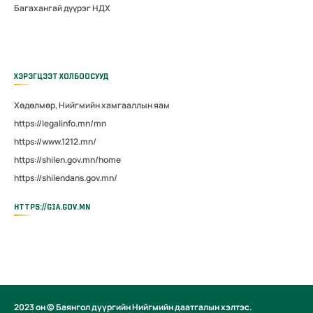
Багахангай дүүрэг НДХ
ХЭРЭГЦЭЭТ ХОЛБООСУУД
Хөдөлмөр, Нийгмийн хамгааллын яам
https://legalinfo.mn/mn
https://www.1212.mn/
https://shilen.gov.mn/home
https://shilendans.gov.mn/
HTTPS://GIA.GOV.MN
2023 он © Баянгол дүүргийн Нийгмийн даатгалын хэлтэс.