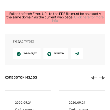
Failed to fetch Error: URL to the PDF file must be on exactly
the same domain as the current web page.
Click here for more
info
БУСДАД ТҮГЭЭХ
ХУВААЛЦАХ
ЖИРГЭХ
ХОЛБООТОЙ МЭДЭЭ
2020.09.24
2020.09.24
Сайн дурын
Сайн дурын