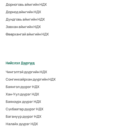
Дорноговь аймгийн НДХ
Дорнод аймгийн НДХ
Дундговь аймгийн НДХ
Завхан аймгийн НДХ
Өвөрхангай аймгийн НДХ
Нийслэл Дүүргүүд
Чингэлтэй дүүргийн НДХ
Сонгинхайрхан дүүргийн НДХ
Баянгол дүүрэг НДХ
Хан-Уул дүүрэг НДХ
Баянзүрх дүүрэг НДХ
Сүхбаатар дүүрэг НДХ
Багануур дүүрэг НДХ
Налайх дүүрэг НДХ