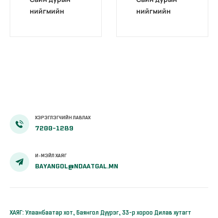
нийгмийн
нийгмийн
даатгалд гар
даатгалд гар
утаснаасаа
утаснаасаа
хамрагдаарай
хамрагдаарай
ХЭРЭГЛЭГЧИЙН ЛАВЛАХ
7200-1289
И-МЭЙЛ ХАЯГ
BAYANGOL@NDAATGAL.MN
ХАЯГ: Улаанбаатар хот, Баянгол Дүүрэг, 33-р хороо Дилав хутагт