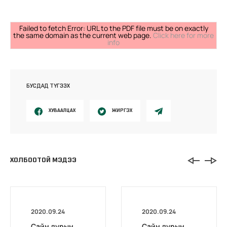
Failed to fetch Error: URL to the PDF file must be on exactly
the same domain as the current web page.
Click here for more
info
БУСДАД ТҮГЭЭХ
ХУВААЛЦАХ
ЖИРГЭХ
ХОЛБООТОЙ МЭДЭЭ
2020.09.24
2020.09.24
Сайн дурын
Сайн дурын