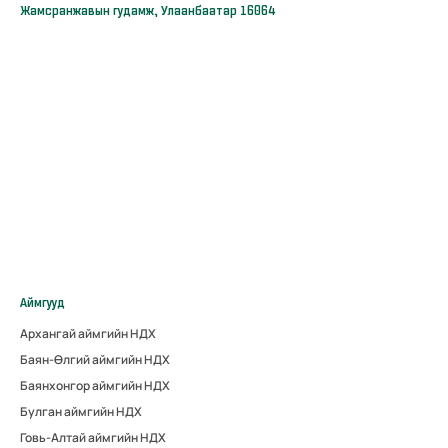
Жамсранжавын гудамж, Улаанбаатар 16064
Аймгууд
Архангай аймгийн НДХ
Баян-Өлгий аймгийн НДХ
Баянхонгор аймгийн НДХ
Булган аймгийн НДХ
Говь-Алтай аймгийн НДХ