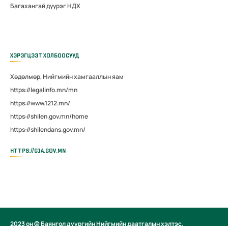
Багахангай дүүрэг НДХ
ХЭРЭГЦЭЭТ ХОЛБООСУУД
Хөдөлмөр, Нийгмийн хамгааллын яам
https://legalinfo.mn/mn
https://www.1212.mn/
https://shilen.gov.mn/home
https://shilendans.gov.mn/
HTTPS://GIA.GOV.MN
2023 он © Баянгол дүүргийн Нийгмийн даатгалын хэлтэс.