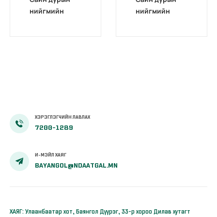
нийгмийн
нийгмийн
даатгалд гар
даатгалд гар
утаснаасаа
утаснаасаа
хамрагдаарай
хамрагдаарай
ХЭРЭГЛЭГЧИЙН ЛАВЛАХ
7200-1289
И-МЭЙЛ ХАЯГ
BAYANGOL@NDAATGAL.MN
ХАЯГ: Улаанбаатар хот, Баянгол Дүүрэг, 33-р хороо Дилав хутагт