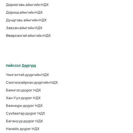
Дорноговь аймгийн НДХ
Дорнод аймгийн НДХ
Дундговь аймгийн НДХ
Завхан аймгийн НДХ
Өвөрхангай аймгийн НДХ
Нийслэл Дүүргүүд
Чингэлтэй дүүргийн НДХ
Сонгинхайрхан дүүргийн НДХ
Баянгол дүүрэг НДХ
Хан-Уул дүүрэг НДХ
Баянзүрх дүүрэг НДХ
Сүхбаатар дүүрэг НДХ
Багануур дүүрэг НДХ
Налайх дүүрэг НДХ