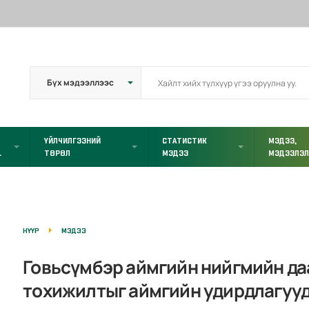
ҮЙЛЧИЛГЭЭНИЙ
СТАТИСТИК
МЭДЭЭ,
L
ТӨРӨЛ
МЭДЭЭ
МЭДЭЭЛЭ
НҮҮР
МЭДЭЭ
Говьсүмбэр аймгийн нийгмийн да
тохижилтыг аймгийн удирдлагууд