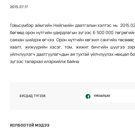
2015.07.17
Говьсүмбэр аймгийн Нийгмийн даатгалын хэлтэс нь 2015.0
бөгөөд орон нутгийн удирдлагын зүгээс 6 500 000 төгрөгий
саяхан шийдэж өгчээ. Орон нутгийн хөгжил сангийн төсвөөс
хаалт, жижүүрийн хэсэг, том, жижиг бичгийн шүүгээ зэ
үйлчлүүлэгч даатгуулагчдын ая тухтай үйлчлүүлэх нөхцөл б
зүгээс талархал илэрхийлж байна.
ХУВААЛЦАХ
БУСДАД ТҮГЭЭХ
ХОЛБООТОЙ МЭДЭЭ