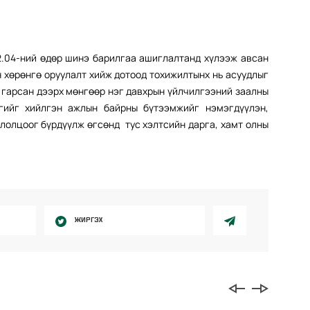
2.04-ний өдөр шинэ барилгаа ашиглалтанд хүлээж авсан
н хөрөнгө оруулалт хийж дотоод тохижилтынх нь асуудлыг
 гарсан дээрх мөнгөөр нэг давхрын үйлчилгээний заалны
ргийг хийлгэн ажлын байрны бүтээмжийг нэмэгдүүлэн,
ололцоог бүрдүүлж өгсөнд тус хэлтсийн дарга, хамт олны
ЖИРГЭХ