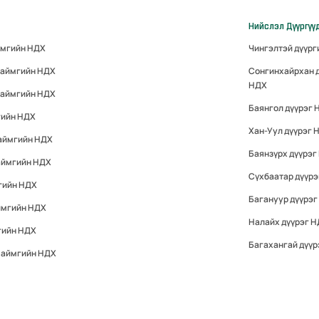
Нийслэл Дүүргүү
ймгийн НДХ
Чингэлтэй дүүр
 аймгийн НДХ
Сонгинхайрхан 
НДХ
 аймгийн НДХ
Баянгол дүүрэг 
гийн НДХ
Хан-Уул дүүрэг 
 аймгийн НДХ
Баянзүрх дүүрэг
аймгийн НДХ
Сүхбаатар дүүр
гийн НДХ
Багануур дүүрэг
ймгийн НДХ
Налайх дүүрэг 
гийн НДХ
Багахангай дүүр
 аймгийн НДХ