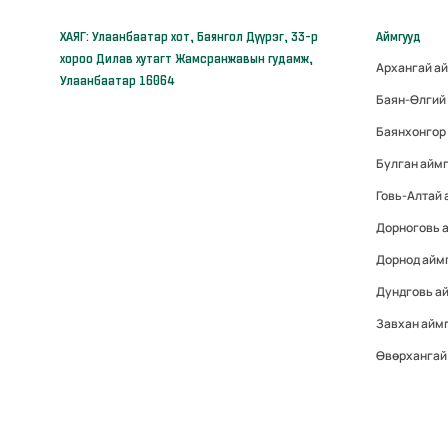
ХАЯГ: Улаанбаатар хот, Баянгол Дүүрэг, 33-р
Аймгууд
хороо Дилав хутагт Жамсранжавын гудамж,
Архангай а
Улаанбаатар 16064
Баян-Өлгий
Баянхонгор
Булган айм
Говь-Алтай
Дорноговь 
Дорнод айм
Дундговь а
Завхан айм
Өвөрхангай