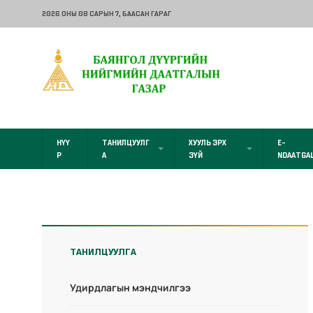
2026 ОНЫ 08 САРЫН 7
, БААСАН ГАРАГ
НҮҮ
ТАНИЛЦУУЛГ
ХУУЛЬ ЭРХ
E-
Р
А
ЗҮЙ
NDAATGA
ТАНИЛЦУУЛГА
Удирдлагын мэндчилгээ