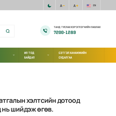
EN
ТАНД ТУСЛАХ ХЭРЭГЛЭГЧИЙН ЛАВЛАХ
7200-1289
ИЛ ТОД
СЭТГЭЛ ХАНАМЖИЙН
Л
БАЙДАЛ
СУДАЛГАА
атгалын хэлтсийн дотоод
 нь шийдэж өгөв.