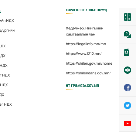
ХЭРЭГЦЭЭТ ХОЛБООСУУД
д
гийн НДХ
Хөдөлмөр, Нийгмийн
дүүргийн
хамгааллын яам
https://legalinfo.mn/mn
НДХ
https://www.1212.mn/
НДХ
https://shilen.gov.mn/home
 НДХ
https://shilendans.gov.mn/
эг НДХ
 НДХ
HTTPS://GIA.GOV.MN
НДХ
эг НДХ