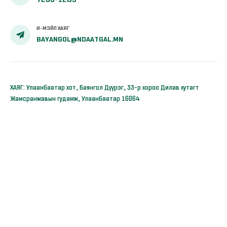
И-МЭЙЛ ХАЯГ
BAYANGOL@NDAATGAL.MN
ХАЯГ: Улаанбаатар хот, Баянгол Дүүрэг, 33-р хороо Дилав хутагт
Жамсранжавын гудамж, Улаанбаатар 16064