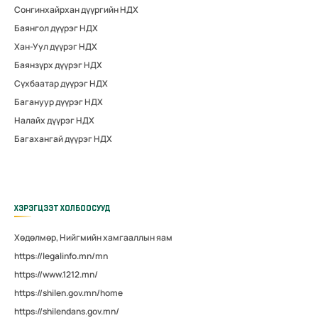
Сонгинхайрхан дүүргийн НДХ
Баянгол дүүрэг НДХ
Хан-Уул дүүрэг НДХ
Баянзүрх дүүрэг НДХ
Сүхбаатар дүүрэг НДХ
Багануур дүүрэг НДХ
Налайх дүүрэг НДХ
Багахангай дүүрэг НДХ
ХЭРЭГЦЭЭТ ХОЛБООСУУД
Хөдөлмөр, Нийгмийн хамгааллын яам
https://legalinfo.mn/mn
https://www.1212.mn/
https://shilen.gov.mn/home
https://shilendans.gov.mn/