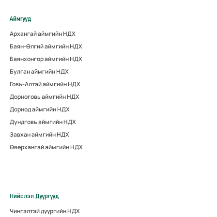
Аймгууд
Архангай аймгийн НДХ
Баян-Өлгий аймгийн НДХ
Баянхонгор аймгийн НДХ
Булган аймгийн НДХ
Говь-Алтай аймгийн НДХ
Дорноговь аймгийн НДХ
Дорнод аймгийн НДХ
Дундговь аймгийн НДХ
Завхан аймгийн НДХ
Өвөрхангай аймгийн НДХ
Нийслэл Дүүргүүд
Чингэлтэй дүүргийн НДХ