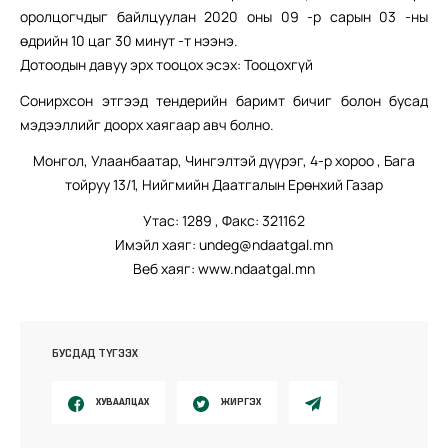
оролцогчдыг байлцуулан 2020 оны 09 -р сарын 03 -ны
өдрийн 10 цаг 30 минут -т нээнэ.
Дотоодын давуу эрх тооцох эсэх: Тооцохгүй
Сонирхсон этгээд тендерийн баримт бичиг болон бусад
мэдээллийг доорх хаягаар авч болно.
Монгол, Улаанбаатар, Чингэлтэй дүүрэг, 4-р хороо , Бага
тойруу 13/1, Нийгмийн Даатгалын Ерөнхий Газар
Утас: 1289 , Факс: 321162
Имэйл хаяг: undeg@ndaatgal.mn
Веб хаяг: www.ndaatgal.mn
БУСДАД ТҮГЭЭХ
ХУВААЛЦАХ
ЖИРГЭХ