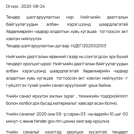
Огноо : 2020-08-24
Тендер шалгаруулалтын нэр: Нийгмийн даатгалын
байгуулагуудын албан хэрэгцээнд шаардлагатай
Хөдөлмөрийн чадвар алдалтын хувь хугацаа тогтоосон акт
хэвлэн нийлүүлэх
Тендер шалгаруулалтын дугаар: НДЕГ/202002003
Нийгмийн даатгалын ерөнхий газар нь сонгогдсон эрх бүхий
тендерт оролцогчдоос Нийгмийн даатгалын байгуулагуудын
албан хэрэгцээнд шаардлагатай Хөдөлмөрийн чадвар
алдалтын хувь хугацаа тогтоосон акт хэвлэн нийлүүлэх -г
гүйцэтгэх тухай үнийн санал ирүүлэхийг урьж байна.
Үнийн санал ирүүлэх ажлын зураг , техникийн тодорхойлолт
болон холбогдох бусад материалыг хавсаргасан болно.
Үнийн саналыг 2020 оны 09 -р сарын 03 -ны өдрийн 10 цаг 00
минут-с өмнө tender.gov.mn цахим хаягаар ирүүлнэ.
Үнийн саналыг нээлтэд оролцох хүсэлтэй тендерт